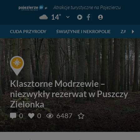
Atrakcje turystyczne na Pojezierzu
°
14
Pogoda: Gniezno
CUDA PRZYRODY
ŚWIĄTYNIE I NEKROPOLIE
ZABYTKI
Klasztorne Modrzewie –
niezwykły rezerwat w Puszczy
Zielonka
0
0
6487