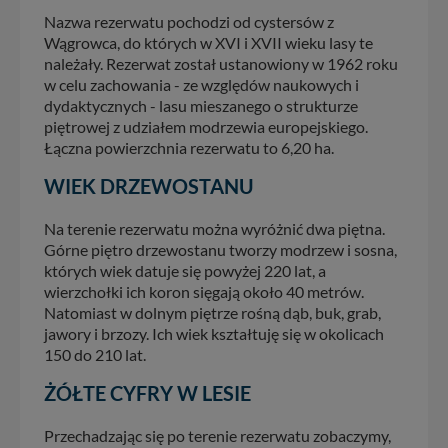
Nazwa rezerwatu pochodzi od cystersów z
Wągrowca, do których w XVI i XVII wieku lasy te
należały. Rezerwat został ustanowiony w 1962 roku
w celu zachowania - ze względów naukowych i
dydaktycznych - lasu mieszanego o strukturze
piętrowej z udziałem modrzewia europejskiego.
Łączna powierzchnia rezerwatu to 6,20 ha.
WIEK DRZEWOSTANU
Na terenie rezerwatu można wyróżnić dwa piętna.
Górne piętro drzewostanu tworzy modrzew i sosna,
których wiek datuje się powyżej 220 lat, a
wierzchołki ich koron sięgają około 40 metrów.
Natomiast w dolnym piętrze rośną dąb, buk, grab,
jawory i brzozy. Ich wiek kształtuję się w okolicach
150 do 210 lat.
ŻÓŁTE CYFRY W LESIE
Przechadzając się po terenie rezerwatu zobaczymy,