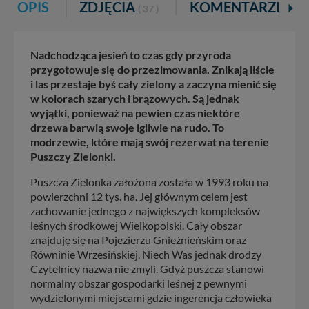
OPIS
ZDJĘCIA
KOMENTARZE
( 37 )
Nadchodząca jesień to czas gdy przyroda
przygotowuje się do przezimowania. Znikają liście
i las przestaje byś cały zielony a zaczyna mienić się
w kolorach szarych i brązowych. Są jednak
wyjątki, ponieważ na pewien czas niektóre
drzewa barwią swoje igliwie na rudo. To
modrzewie, które mają swój rezerwat na terenie
Puszczy Zielonki.
Puszcza Zielonka założona została w 1993 roku na
powierzchni 12 tys. ha. Jej głównym celem jest
zachowanie jednego z największych kompleksów
leśnych środkowej Wielkopolski. Cały obszar
znajduję się na Pojezierzu Gnieźnieńskim oraz
Równinie Wrzesińskiej. Niech Was jednak drodzy
Czytelnicy nazwa nie zmyli. Gdyż puszcza stanowi
normalny obszar gospodarki leśnej z pewnymi
wydzielonymi miejscami gdzie ingerencja człowieka