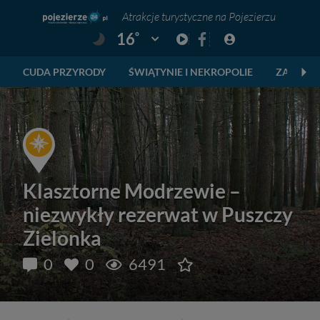
Atrakcje turystyczne na Pojezierzu
°
16
Pogoda: Gniezno
CUDA PRZYRODY
ŚWIĄTYNIE I NEKROPOLIE
ZABYTKI
Klasztorne Modrzewie –
niezwykły rezerwat w Puszczy
Zielonka
0
0
6491