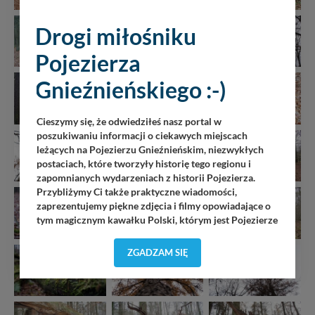
Drogi miłośniku
Pojezierza
Gnieźnieńskiego :-)
Cieszymy się, że odwiedziłeś nasz portal w
poszukiwaniu informacji o ciekawych miejscach
leżących na Pojezierzu Gnieźnieńskim, niezwykłych
postaciach, które tworzyły historię tego regionu i
zapomnianych wydarzeniach z historii Pojezierza.
Przybliżymy Ci także praktyczne wiadomości,
zaprezentujemy piękne zdjęcia i filmy opowiadające o
tym magicznym kawałku Polski, którym jest Pojezierze
Gnieźnieńskie - perła naszego kraju! Staramy się
Pojezierze Gnieźnieńskie odkrywać dla Ciebie na
ZGADZAM SIĘ
nowo. Z tego względu nasz zespół redakcyjny,
składający się z pasjonatów, miłośników, czy wręcz
osób zakochanych w naszej
małej Ojczyźnie
każdego
„
”
dnia wędruje po Pojezierzu Gnieźnieńskim, by rozwijać