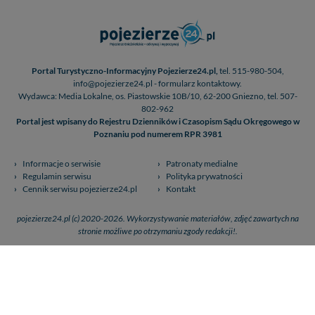
Portal Turystyczno-Informacyjny Pojezierze24.pl,
tel. 515-980-504,
info@pojezierze24.pl - formularz kontaktowy.
Wydawca: Media Lokalne, os. Piastowskie 10B/10, 62-200 Gniezno, tel. 507-
802-962
Portal jest wpisany do Rejestru Dzienników i Czasopism Sądu Okręgowego w
Poznaniu pod numerem RPR 3981
Informacje o serwisie
Patronaty medialne
Regulamin serwisu
Polityka prywatności
Cennik serwisu pojezierze24.pl
Kontakt
pojezierze24.pl (c) 2020-2026. Wykorzystywanie materiałów, zdjęć zawartych na
stronie możliwe po otrzymaniu zgody redakcji!.
Płatności internetowe, przelewy - obsługuje PAYu