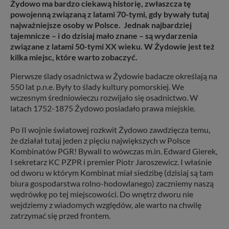
Żydowo ma bardzo ciekawą historię, zwłaszcza tę
powojenną związaną z latami 70-tymi, gdy bywały tutaj
najważniejsze osoby w Polsce. Jednak najbardziej
tajemnicze – i do dzisiaj mało znane – są wydarzenia
związane z latami 50-tymi XX wieku. W Żydowie jest też
kilka miejsc, które warto zobaczyć.
Pierwsze ślady osadnictwa w Żydowie badacze określają na
550 lat p.n.e. Były to ślady kultury pomorskiej. We
wczesnym średniowieczu rozwijało się osadnictwo. W
latach 1752-1875 Żydowo posiadało prawa miejskie.
Po II wojnie światowej rozkwit Żydowo zawdzięcza temu,
że działał tutaj jeden z pięciu największych w Polsce
Kombinatów PGR! Bywali to wówczas m.in. Edward Gierek,
I sekretarz KC PZPR i premier Piotr Jaroszewicz. I właśnie
od dworu w którym Kombinat miał siedzibę (dzisiaj są tam
biura gospodarstwa rolno-hodowlanego) zaczniemy naszą
wędrówkę po tej miejscowości. Do wnętrz dworu nie
wejdziemy z wiadomych względów, ale warto na chwilę
zatrzymać się przed frontem.