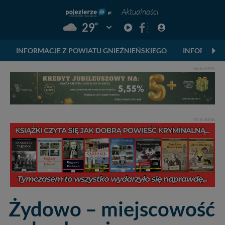
Aktualności
°
29
Pogoda: Gniezno
INFORMACJE Z POWIATU GNIEŹNIEŃSKIEGO
INFORMACJ
REKLAMA
REKLAMA
Żydowo – miejscowość