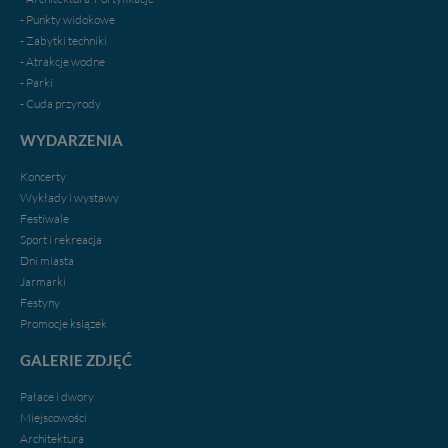
- Punkty widokowe
- Zabytki techniki
- Atrakcje wodne
- Parki
- Cuda przyrody
WYDARZENIA
Koncerty
Wykłady i wystawy
Festiwale
Sport i rekreacja
Dni miasta
Jarmarki
Festyny
Promocje ksiązek
GALERIE ZDJĘĆ
Pałace i dwory
Miejscowości
Architektura