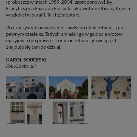
(proboszcz w latach 1989-2004) zaproponował, by
krucyfiks przekazać do kościoła jako wotum Obrony Krzyża
w szkole i w parafii. Tak też się stało.
Po uroczystym poświęceniu zawisł on obok ołtarza, a po
pewnym czasie ks. Tadych umieścił go w gablocie wotów
maryjnych (po prawej stronie od ołtarza głównego). I
znajduje się tam do dzisiaj.
KAROL SOBERSKI
Fot. K. Soberski