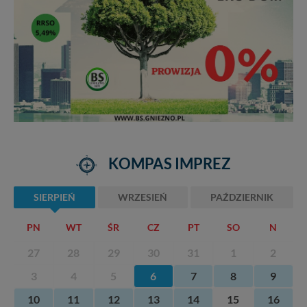
KOMPAS IMPREZ
SIERPIEŃ
WRZESIEŃ
PAŹDZIERNIK
PN
WT
ŚR
CZ
PT
SO
N
27
28
29
30
31
1
2
3
4
5
6
7
8
9
10
11
12
13
14
15
16