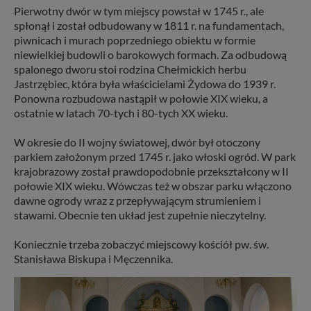
Pierwotny dwór w tym miejscy powstał w 1745 r., ale
spłonął i został odbudowany w 1811 r. na fundamentach,
piwnicach i murach poprzedniego obiektu w formie
niewielkiej budowli o barokowych formach. Za odbudową
spalonego dworu stoi rodzina Chełmickich herbu
Jastrzębiec, która była właścicielami Żydowa do 1939 r.
Ponowna rozbudowa nastąpił w połowie XIX wieku, a
ostatnie w latach 70-tych i 80-tych XX wieku.
W okresie do II wojny światowej, dwór był otoczony
parkiem założonym przed 1745 r. jako włoski ogród. W park
krajobrazowy został prawdopodobnie przekształcony w II
połowie XIX wieku. Wówczas też w obszar parku włączono
dawne ogrody wraz z przepływającym strumieniem i
stawami. Obecnie ten układ jest zupełnie nieczytelny.
Koniecznie trzeba zobaczyć miejscowy kościół pw. św.
Stanisława Biskupa i Męczennika.