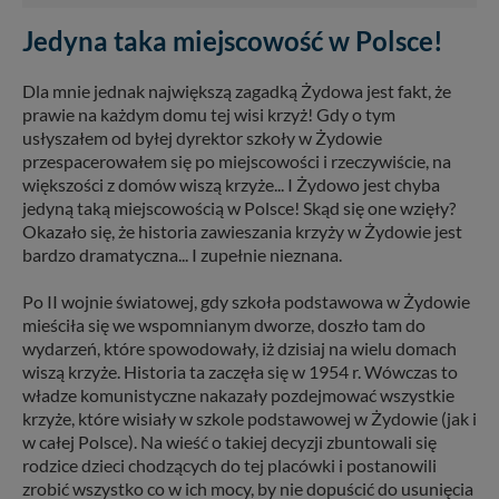
Jedyna taka miejscowość w Polsce!
Dla mnie jednak największą zagadką Żydowa jest fakt, że
prawie na każdym domu tej wisi krzyż! Gdy o tym
usłyszałem od byłej dyrektor szkoły w Żydowie
przespacerowałem się po miejscowości i rzeczywiście, na
większości z domów wiszą krzyże... I Żydowo jest chyba
jedyną taką miejscowością w Polsce! Skąd się one wzięły?
Okazało się, że historia zawieszania krzyży w Żydowie jest
bardzo dramatyczna... I zupełnie nieznana.
Po II wojnie światowej, gdy szkoła podstawowa w Żydowie
mieściła się we wspomnianym dworze, doszło tam do
wydarzeń, które spowodowały, iż dzisiaj na wielu domach
wiszą krzyże. Historia ta zaczęła się w 1954 r. Wówczas to
władze komunistyczne nakazały pozdejmować wszystkie
krzyże, które wisiały w szkole podstawowej w Żydowie (jak i
w całej Polsce). Na wieść o takiej decyzji zbuntowali się
rodzice dzieci chodzących do tej placówki i postanowili
zrobić wszystko co w ich mocy, by nie dopuścić do usunięcia