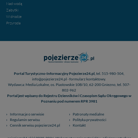
Nad wodą
Zabytki
W drodze
Przyroda
Portal Turystyczno-Informacyjny Pojezierze24.pl,
tel. 515-980-504,
info@pojezierze24.pl - formularz kontaktowy.
Wydawca: Media Lokalne, os. Piastowskie 10B/10, 62-200 Gniezno, tel. 507-
802-962
Portal jest wpisany do Rejestru Dzienników i Czasopism Sądu Okręgowego w
Poznaniu pod numerem RPR 3981
Informacje o serwisie
Patronaty medialne
Regulamin serwisu
Polityka prywatności
Cennik serwisu pojezierze24.pl
Kontakt