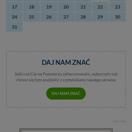
17
18
19
20
21
22
23
24
25
26
27
28
29
30
31
DAJ NAM ZNAĆ
Jeśli coś Cię na Pojezierzu zafascynowało, wzburzyło lub
chcesz się tym podzielić z czytelnikami naszego serwisu
DAJ NAM ZNAĆ
REKLAMA