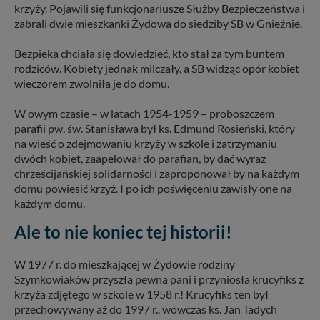
krzyży. Pojawili się funkcjonariusze Służby Bezpieczeństwa i
zabrali dwie mieszkanki Żydowa do siedziby SB w Gnieźnie.
Bezpieka chciała się dowiedzieć, kto stał za tym buntem
rodziców. Kobiety jednak milczały, a SB widząc opór kobiet
wieczorem zwolniła je do domu.
W owym czasie – w latach 1954-1959 – proboszczem
parafii pw. św. Stanisława był ks. Edmund Rosieński, który
na wieść o zdejmowaniu krzyży w szkole i zatrzymaniu
dwóch kobiet, zaapelował do parafian, by dać wyraz
chrześcijańskiej solidarności i zaproponował by na każdym
domu powiesić krzyż. I po ich poświęceniu zawisły one na
każdym domu.
Ale to nie koniec tej historii!
W 1977 r. do mieszkającej w Żydowie rodziny
Szymkowiaków przyszła pewna pani i przyniosła krucyfiks z
krzyża zdjętego w szkole w 1958 r.! Krucyfiks ten był
przechowywany aż do 1997 r., wówczas ks. Jan Tadych