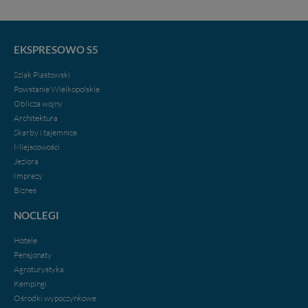
EKSPRESOWO S5
Szlak Piastowski
Powstanie Wielkopolskie
Oblicza wojny
Architektura
Skarby i tajemnice
Miejscowości
Jeziora
Imprezy
Biznes
NOCLEGI
Hotele
Pensjonaty
Agroturystyka
Kempingi
Ośrodki wypoczynkowe