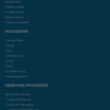
Apartamenty
Hostele, motele
Kwatery, pokoje
Pola biwakowe
+ dodaj swój obiekt
OGŁOSZENIA
Nieruchomości
Noclegi
Praca
Szkolenia, kursy
Usługi
Sklepy
Sprzedam, kupię
+ dodaj ogłoszenie
ODKRYWAJ POJEZIERZE
Atrakcje turystyczne
- Muzea-Izby Pamięci
- Świątynie i nekropolie
- Architektura-Fortyfikacje