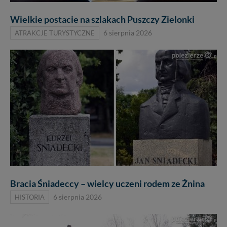
zrobić za Ciebie.
Wielkie postacie na szlakach Puszczy Zielonki
Dziękujemy.
Pojezierze Gnieźnieńskie - odkrywaj i wypoczywaj...
ATRAKCJE TURYSTYCZNE
6 sierpnia 2026
Pojezierze Gnieźnieńskie - na weekend, wycieczkę,
wakacje...
Bracia Śniadeccy – wielcy uczeni rodem ze Żnina
HISTORIA
6 sierpnia 2026