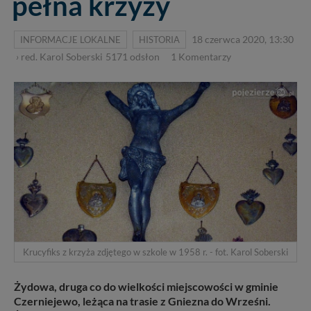
pełna krzyży
INFORMACJE LOKALNE
HISTORIA
18 czerwca 2020, 13:30
›
red. Karol Soberski
5171
odsłon
1
Komentarzy
Krucyfiks z krzyża zdjętego w szkole w 1958 r. - fot. Karol Soberski
Żydowa, druga co do wielkości miejscowości w gminie
Czerniejewo, leżąca na trasie z Gniezna do Wrześni.