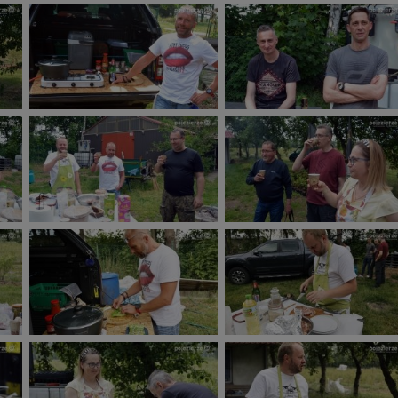
 w plikach cookies. Twoja przeglądarka umożliwia Ci skasowanie tych p
my tego zrobić za Ciebie.
skie - odkrywaj i wypoczywaj... Pojezierze Gnieźnieńskie - na weekend, w