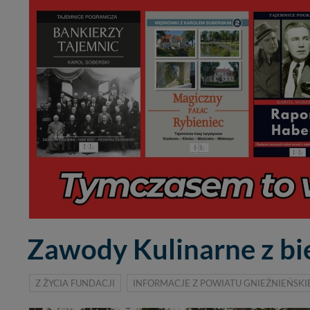
Zawody Kulinarne z bi
Z ŻYCIA FUNDACJI
INFORMACJE Z POWIATU GNIEŹNIEŃSK