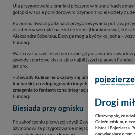
Ula przygotowała ziemniaki pieczone w mundurkach z masłe
gołąbki w sosie pomidorowym, Szymon z kolei kotlety z udek
Po ponad dwóch godzinach przygotowywania potraw, przyszed
ostateczny werdykt należał do komisji konkursowej, którą t
Aleksandra Soberska. Decyzja mogła być tylko jedna – wszys
Fundacji.
Warto zaznaczyć, że w tym czasie, gdy uczestnicy zawodów p
zawody sportowe, dyskusje o najbliższych planach Fundacji, 
jezioro.
– Zawody Kulinarne okazały się przysłowiowym „strzałe
kucharski, co zdopingowało innych i za rok w tych zawod
zmagania to fantastyczna integracja naszej grupy i wspa
Fundacji.
Drogi mił
Biesiada przy ognisku
Cieszymy się, że odw
Po zakończeniu pierwszej edycji Zawodów Kulinarnych, wrę
Gnieźnieńskim, niezw
Szymonowi za przygotowanie miejsca do zawodów, przyszedł c
historii Pojezierza. 
opowiadające o tym m
okazji imienin prezesa Fundacji.