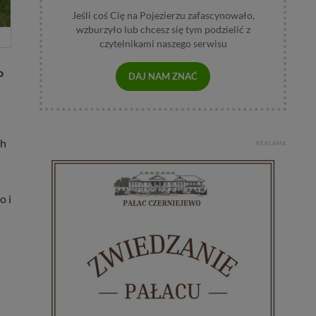
Jeśli coś Cię na Pojezierzu zafascynowało,
wzburzyło lub chcesz się tym podzielić z
czytelnikami naszego serwisu
o
DAJ NAM ZNAĆ
ch
REKLAMA
o i