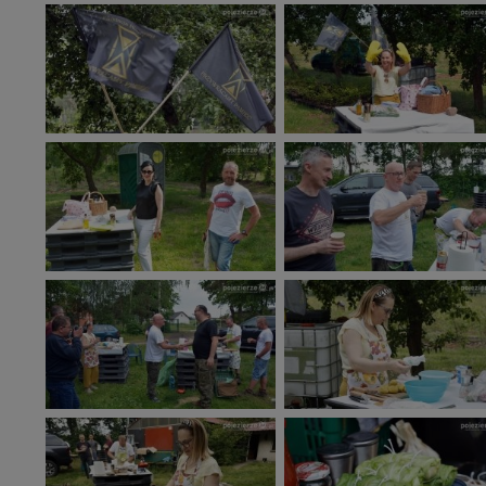
informacji zawartych
przypadkach nie może
Dziękujemy.
Pojezierze Gnieźnień