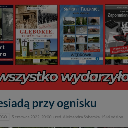
esiadą przy ognisku
IEGO
5 czerwca 2022, 20:00
›
red. Aleksandra Soberska
1544
odsłon