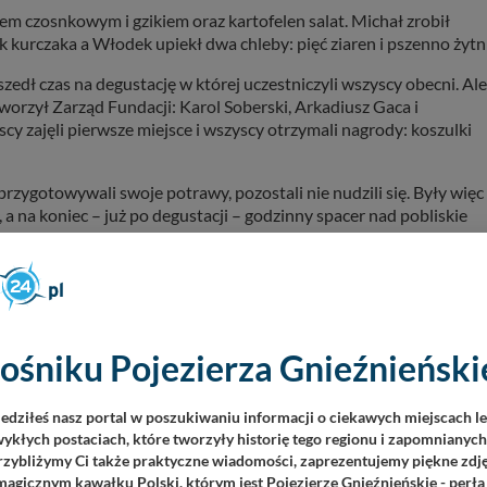
m czosnkowym i gzikiem oraz kartofelen salat. Michał zrobił
 kurczaka a Włodek upiekł dwa chleby: pięć ziaren i pszenno żytni
ł czas na degustację w której uczestniczyli wszyscy obecni. Ale
worzył Zarząd Fundacji: Karol Soberski, Arkadiusz Gaca i
cy zajęli pierwsze miejsce i wszyscy otrzymali nagrody: koszulki
rzygotowywali swoje potrawy, pozostali nie nudzili się. Były więc
a na koniec – już po degustacji – godzinny spacer nad pobliskie
m w dziesiątkę”! Uczestnicy zawodów pokazali swój kunszt
ach weźmie udział więcej członków Fundacji. Poza tym takie
niały czas na długie rozmowy
– podsumował Karol Soberski, preze
ośniku Pojezierza Gnieźnieńskie
iedziłeś nasz portal w poszukiwaniu informacji o ciekawych miejscach l
czeniu nagród, jak również wręczeniu specjalnego podziękowania
ykłych postaciach, które tworzyły historię tego regionu i zapomnianyc
zas na biesiadę przy ognisku. Zanim do niej doszło, był toast z
Przybliżymy Ci także praktyczne wiadomości, zaprezentujemy piękne zdjęc
agicznym kawałku Polski, którym jest Pojezierze Gnieźnieńskie - perła