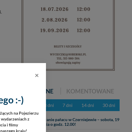
.
×
s
POPULARNE
KOMENTOWANE
go :-)
z ostatnich 3 dni
7 dni
14 dni
30 dni
eżących na Pojezierzu
05.08
h wydarzeniach z
Zwiedzanie pałacu w Czerniejewie – sobota, 19
września o godz. 12.00!
ia i filmy
 naszego kraju!