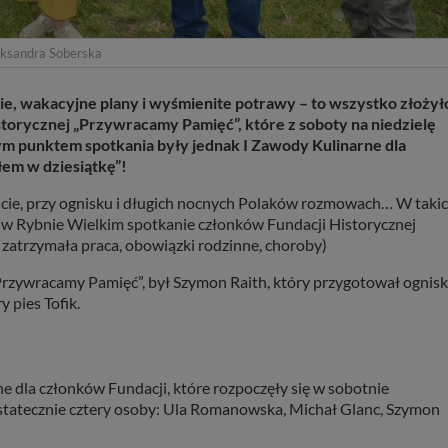
eksandra Soberska
ie, wakacyjne plany i wyśmienite potrawy – to wszystko złożył
storycznej „Przywracamy Pamięć”, które z soboty na niedzielę
m punktem spotkania były jednak I Zawody Kulinarne dla
łem w dziesiątkę”!
zoncie, przy ognisku i długich nocnych Polaków rozmowach… W taki
lę w Rybnie Wielkim spotkanie członków Fundacji Historycznej
 zatrzymała praca, obowiązki rodzinne, choroby)
zywracamy Pamięć”, był Szymon Raith, który przygotował ognisk
 pies Tofik.
 dla członków Fundacji, które rozpoczęły się w sobotnie
ostatecznie cztery osoby: Ula Romanowska, Michał Glanc, Szymon