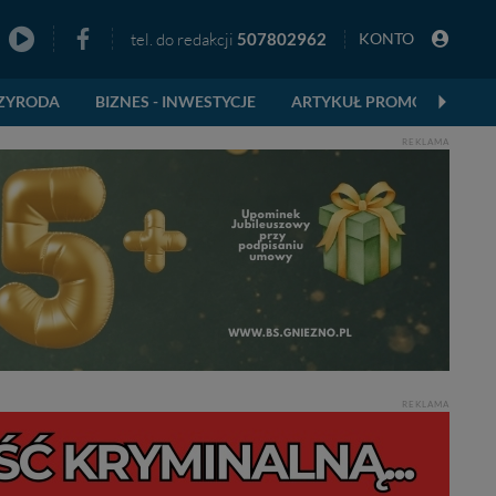
tel. do redakcji
507802962
KONTO
zno
ZYRODA
BIZNES - INWESTYCJE
ARTYKUŁ PROMOCYJNY
REKLAMA
REKLAMA