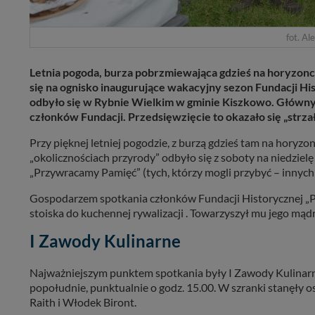
fot. Al
Letnia pogoda, burza pobrzmiewająca gdzieś na horyzonc
się na ognisko inaugurujące wakacyjny sezon Fundacji Hi
odbyło się w Rybnie Wielkim w gminie Kiszkowo. Główny
członków Fundacji. Przedsięwzięcie to okazało się „strza
Przy pięknej letniej pogodzie, z burzą gdzieś tam na hory
„okolicznościach przyrody” odbyło się z soboty na niedzie
„Przywracamy Pamięć” (tych, którzy mogli przybyć – innych
Gospodarzem spotkania członków Fundacji Historycznej „Pr
stoiska do kuchennej rywalizacji . Towarzyszył mu jego mądry
I Zawody Kulinarne
Najważniejszym punktem spotkania były I Zawody Kulinarne
popołudnie, punktualnie o godz. 15.00. W szranki stanęły 
Raith i Włodek Biront.