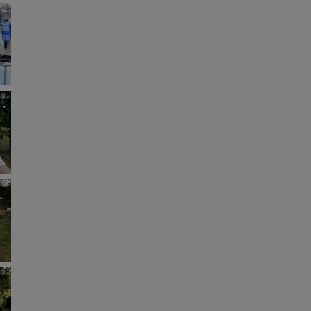
lików - w pewnych
ycieczkę, wakacje...