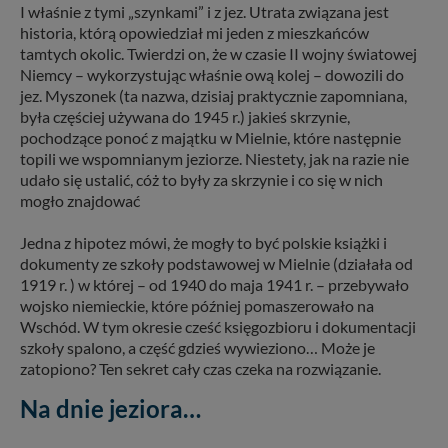
I właśnie z tymi „szynkami” i z jez. Utrata związana jest
historia, którą opowiedział mi jeden z mieszkańców
tamtych okolic. Twierdzi on, że w czasie II wojny światowej
Niemcy – wykorzystując właśnie ową kolej – dowozili do
jez. Myszonek (ta nazwa, dzisiaj praktycznie zapomniana,
była częściej używana do 1945 r.) jakieś skrzynie,
pochodzące ponoć z majątku w Mielnie, które następnie
topili we wspomnianym jeziorze. Niestety, jak na razie nie
udało się ustalić, cóż to były za skrzynie i co się w nich
mogło znajdować
Jedna z hipotez mówi, że mogły to być polskie książki i
dokumenty ze szkoły podstawowej w Mielnie (działała od
1919 r. ) w której – od 1940 do maja 1941 r. – przebywało
wojsko niemieckie, które później pomaszerowało na
Wschód. W tym okresie cześć księgozbioru i dokumentacji
szkoły spalono, a część gdzieś wywieziono… Może je
zatopiono? Ten sekret cały czas czeka na rozwiązanie.
Na dnie jeziora…