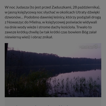
W noc Judasza (to jest przed Zaduszkami, 28 października),
w jasną księżycową noc słychać w okolicach Utraty dźwięki
dzwonów… Podobno dawniej leśnicy, którzy podążali drogą
z Nowaszyc do Mielna, w księżycowej poświacie widywali
na dnie wody wieże i strome dachy kościoła. Trwało to
zawsze krótką chwilę (w tak krótki czas bowiem Bóg zalał
niewierną wieś) i obraz znikał.