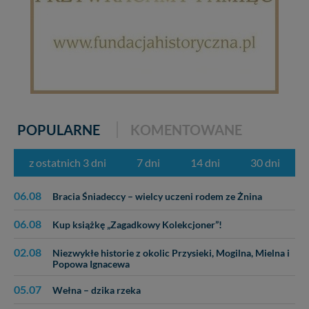
POPULARNE
KOMENTOWANE
z ostatnich 3 dni
7 dni
14 dni
30 dni
06.08
Bracia Śniadeccy – wielcy uczeni rodem ze Żnina
06.08
Kup książkę „Zagadkowy Kolekcjoner”!
02.08
Niezwykłe historie z okolic Przysieki, Mogilna, Mielna i
Popowa Ignacewa
05.07
Wełna – dzika rzeka