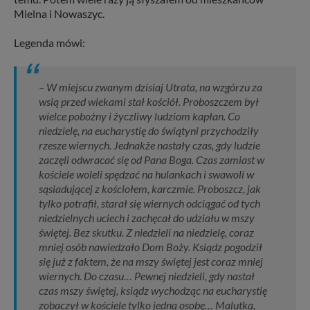
Mielna i Nowaszyc.
Legenda mówi:
– W miejscu zwanym dzisiaj Utrata, na wzgórzu za
wsią przed wiekami stał kościół. Proboszczem był
wielce pobożny i życzliwy ludziom kapłan. Co
niedzielę, na eucharystię do świątyni przychodziły
rzesze wiernych. Jednakże nastały czas, gdy ludzie
zaczęli odwracać się od Pana Boga. Czas zamiast w
kościele woleli spędzać na hulankach i swawoli w
sąsiadującej z kościołem, karczmie. Proboszcz, jak
tylko potrafił, starał się wiernych odciągać od tych
niedzielnych uciech i zachęcał do udziału w mszy
świętej. Bez skutku. Z niedzieli na niedzielę, coraz
mniej osób nawiedzało Dom Boży. Ksiądz pogodził
się już z faktem, że na mszy świętej jest coraz mniej
wiernych. Do czasu… Pewnej niedzieli, gdy nastał
czas mszy świętej, ksiądz wychodząc na eucharystię
zobaczył w kościele tylko jedną osobę… Malutką,