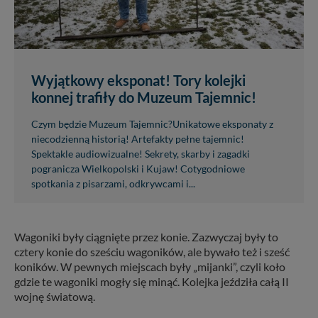
Wyjątkowy eksponat! Tory kolejki
konnej trafiły do Muzeum Tajemnic!
Czym będzie Muzeum Tajemnic?Unikatowe eksponaty z
niecodzienną historią! Artefakty pełne tajemnic!
Spektakle audiowizualne! Sekrety, skarby i zagadki
pogranicza Wielkopolski i Kujaw! Cotygodniowe
spotkania z pisarzami, odkrywcami i...
Wagoniki były ciągnięte przez konie. Zazwyczaj były to
cztery konie do sześciu wagoników, ale bywało też i sześć
koników. W pewnych miejscach były „mijanki”, czyli koło
gdzie te wagoniki mogły się minąć. Kolejka jeździła całą II
wojnę światową.