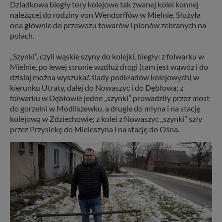
Dziadkowa biegły tory kolejowe tak zwanej kolei konnej
należącej do rodziny von Wendorffów w Mielnie. Służyła
ona głównie do przewozu towarów i plonów zebranych na
polach.
„Szynki”, czyli wąskie szyny do kolejki, biegły: z folwarku w
Mielnie, po lewej stronie wzdłuż drogi (tam jest wąwóz i do
dzisiaj można wyszukać ślady podkładów kolejowych) w
kierunku Utraty, dalej do Nowaszyc i do Dębłowa; z
folwarku w Dębłowie jedne „szynki” prowadziły przez most
do gorzelni w Modliszewku, a drugie do młyna i na stację
kolejową w Zdziechowie; z kolei z Nowaszyc „szynki” szły
przez Przysiekę do Mieleszyna i na stację do Ośna.