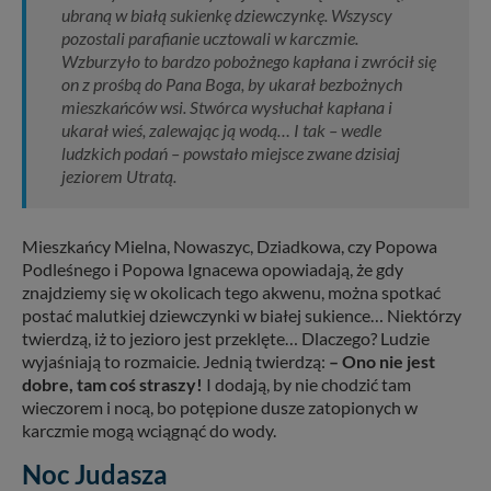
ubraną w białą sukienkę dziewczynkę. Wszyscy
pozostali parafianie ucztowali w karczmie.
Wzburzyło to bardzo pobożnego kapłana i zwrócił się
on z prośbą do Pana Boga, by ukarał bezbożnych
mieszkańców wsi. Stwórca wysłuchał kapłana i
ukarał wieś, zalewając ją wodą… I tak – wedle
ludzkich podań – powstało miejsce zwane dzisiaj
jeziorem Utratą.
Mieszkańcy Mielna, Nowaszyc, Dziadkowa, czy Popowa
Podleśnego i Popowa Ignacewa opowiadają, że gdy
znajdziemy się w okolicach tego akwenu, można spotkać
postać malutkiej dziewczynki w białej sukience… Niektórzy
twierdzą, iż to jezioro jest przeklęte… Dlaczego? Ludzie
wyjaśniają to rozmaicie. Jednią twierdzą:
– Ono nie jest
dobre, tam coś straszy!
I dodają, by nie chodzić tam
wieczorem i nocą, bo potępione dusze zatopionych w
karczmie mogą wciągnąć do wody.
Noc Judasza