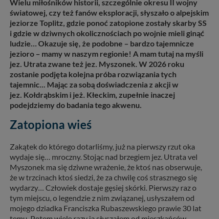
Wielu miłośników historii, szczególnie okresu II wojny
światowej, czy też fanów eksploracji, słyszało o alpejskim
jeziorze Toplitz, gdzie ponoć zatopione zostały skarby SS
i gdzie w dziwnych okolicznościach po wojnie mieli ginąć
ludzie… Okazuje się, że podobne – bardzo tajemnicze
jezioro – mamy w naszym regionie! A mam tutaj na myśli
jez. Utrata zwane też jez. Myszonek. W 2026 roku
zostanie podjęta kolejna próba rozwiązania tych
tajemnic... Mając za sobą doświadczenia z akcji w
jez. Kołdrąbskim i jeż. Kłeckim, zupełnie inaczej
podejdziemy do badania tego akwenu.
Zatopiona wieś
Zakątek do którego dotarliśmy, już na pierwszy rzut oka
wydaje się… mroczny. Stojąc nad brzegiem jez. Utrata vel
Myszonek ma się dziwne wrażenie, że ktoś nas obserwuje,
że w trzcinach ktoś siedzi, że za chwilę coś strasznego się
wydarzy… Człowiek dostaje gęsiej skórki. Pierwszy raz o
tym miejscu, o legendzie z nim związanej, usłyszałem od
mojego dziadka Franciszka Rubaszewskiego prawie 30 lat
temu. Potem wiele razy ją słyszałem od mieszkańców