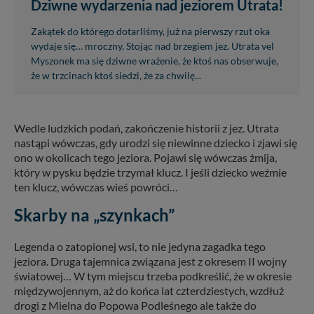
Dziwne wydarzenia nad jeziorem Utrata!
Zakątek do którego dotarliśmy, już na pierwszy rzut oka
wydaje się… mroczny. Stojąc nad brzegiem jez. Utrata vel
Myszonek ma się dziwne wrażenie, że ktoś nas obserwuje,
że w trzcinach ktoś siedzi, że za chwilę...
Wedle ludzkich podań, zakończenie historii z jez. Utrata
nastąpi wówczas, gdy urodzi się niewinne dziecko i zjawi się
ono w okolicach tego jeziora. Pojawi się wówczas żmija,
który w pysku będzie trzymał klucz. I jeśli dziecko weźmie
ten klucz, wówczas wieś powróci…
Skarby na „szynkach”
Legenda o zatopionej wsi, to nie jedyna zagadka tego
jeziora. Druga tajemnica związana jest z okresem II wojny
światowej… W tym miejscu trzeba podkreślić, że w okresie
międzywojennym, aż do końca lat czterdziestych, wzdłuż
drogi z Mielna do Popowa Podleśnego ale także do