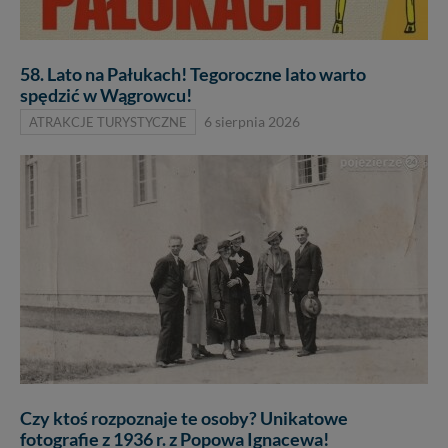
58. Lato na Pałukach! Tegoroczne lato warto
spędzić w Wągrowcu!
ATRAKCJE TURYSTYCZNE
6 sierpnia 2026
Czy ktoś rozpoznaje te osoby? Unikatowe
fotografie z 1936 r. z Popowa Ignacewa!