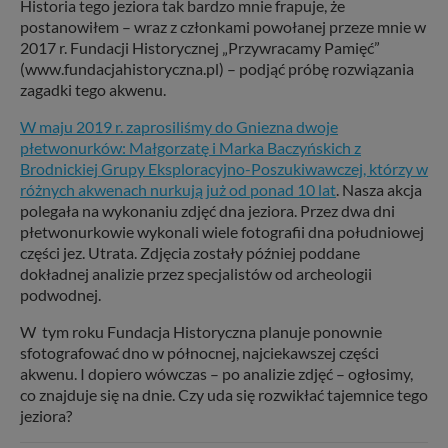
Historia tego jeziora tak bardzo mnie frapuje, że
postanowiłem – wraz z członkami powołanej przeze mnie w
2017 r. Fundacji Historycznej „Przywracamy Pamięć”
(www.fundacjahistoryczna.pl) – podjąć próbę rozwiązania
zagadki tego akwenu.
W maju 2019 r. zaprosiliśmy do Gniezna dwoje
płetwonurków: Małgorzatę i Marka Baczyńskich z
Brodnickiej Grupy Eksploracyjno-Poszukiwawczej, którzy w
różnych akwenach nurkują już od ponad 10 lat
. Nasza akcja
polegała na wykonaniu zdjęć dna jeziora. Przez dwa dni
płetwonurkowie wykonali wiele fotografii dna południowej
części jez. Utrata. Zdjęcia zostały później poddane
dokładnej analizie przez specjalistów od archeologii
podwodnej.
W tym roku Fundacja Historyczna planuje ponownie
sfotografować dno w północnej, najciekawszej części
akwenu. I dopiero wówczas – po analizie zdjęć – ogłosimy,
co znajduje się na dnie. Czy uda się rozwikłać tajemnice tego
jeziora?