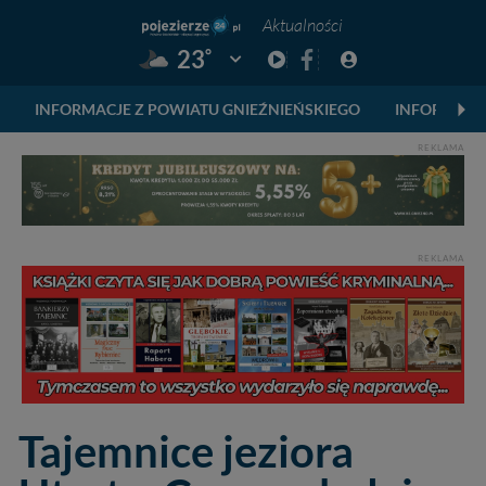
Aktualności
°
23
Pogoda: Gniezno
INFORMACJE Z POWIATU GNIEŹNIEŃSKIEGO
INFORMACJ
REKLAMA
REKLAMA
Tajemnice jeziora