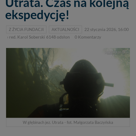
Utrata. Czas na kolejną
ekspedycję!
Z ŻYCIA FUNDACJI
AKTUALNOŚCI
22 stycznia 2026, 16:00
›
red. Karol Soberski
6148
odsłon
0
Komentarzy
W głębinach jez. Utrata - fot. Małgorzata Baczyńska