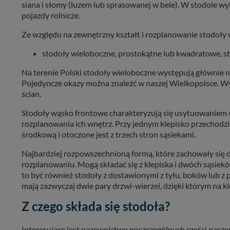
siana i słomy (luzem lub sprasowanej w bele). W stodole w
informacji zawartych
pojazdy rolnicze.
przypadkach nie może
Ze względu na zewnętrzny kształt i rozplanowanie stodoły w
Dziękujemy.
Pojezierze Gnieźnień
stodoły wieloboczne, prostokątne lub kwadratowe, s
Na terenie Polski stodoły wieloboczne występują głównie na
Pojedyncze okazy można znaleźć w naszej Wielkopolsce. Wys
ścian.
Stodoły wąsko frontowe charakteryzują się usytuowaniem we
rozplanowania ich wnętrz. Przy jednym klepisko przechodzi 
środkową i otoczone jest z trzech stron sąsiekami.
Najbardziej rozpowszechnioną formą, które zachowały się 
rozplanowaniu. Mogą składać się z klepiska i dwóch sąsie
to być również stodoły z dostawionymi z tyłu, boków lub z
mają zazwyczaj dwie pary drzwi-wierzei, dzięki którym na kl
Z czego składa się stodoła?
Interesujące jest nazewnictwo poszczególnych części nasze