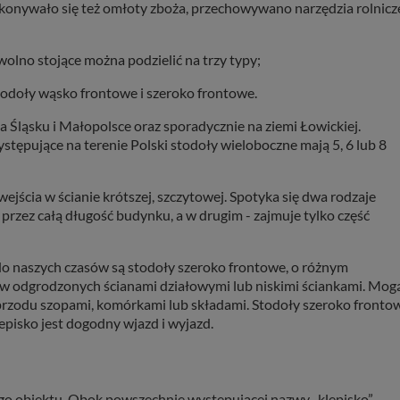
ykonywało się też omłoty zboża, przechowywano narzędzia rolnicz
 w plikach cookies. Twoja przeglądarka umożliwia Ci skasowanie tych p
my tego zrobić za Ciebie.
olno stojące można podzielić na trzy typy;
skie - odkrywaj i wypoczywaj... Pojezierze Gnieźnieńskie - na weekend, w
todoły wąsko frontowe i szeroko frontowe.
 Śląsku i Małopolsce oraz sporadycznie na ziemi Łowickiej.
tępujące na terenie Polski stodoły wieloboczne mają 5, 6 lub 8
jścia w ścianie krótszej, szczytowej. Spotyka się dwa rodzaje
przez całą długość budynku, a w drugim - zajmuje tylko część
do naszych czasów są stodoły szeroko frontowe, o różnym
ków odgrodzonych ścianami działowymi lub niskimi ściankami. Mog
 przodu szopami, komórkami lub składami. Stodoły szeroko fronto
episko jest dogodny wjazd i wyjazd.
go obiektu. Obok powszechnie występującej nazwy „klepisko” ,