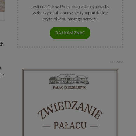
Jeśli coś Cię na Pojezierzu zafascynowało,
wzburzyło lub chcesz się tym podzielić z
czytelnikami naszego serwisu
DAJ NAM ZNAĆ
ch
REKLAMA
a
ie