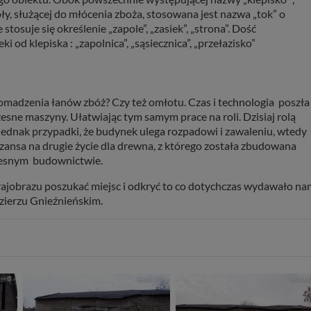
ły, służącej do młócenia zboża, stosowana jest nazwa „tok” o
osuje się określenie „zapole”, „zasiek”, „strona”. Dość
 od klepiska : „zapolnica”, „sąsiecznica”, „przełazisko”
romadzenia łanów zbóż? Czy też omłotu. Czas i technologia poszła
ne maszyny. Ułatwiając tym samym prace na roli. Dzisiaj rolą
jednak przypadki, że budynek ulega rozpadowi i zawaleniu, wtedy
k szansa na drugie życie dla drewna, z którego została zbudowana
czesnym budownictwie.
krajobrazu poszukać miejsc i odkryć to co dotychczas wydawało na
zierzu Gnieźnieńskim.