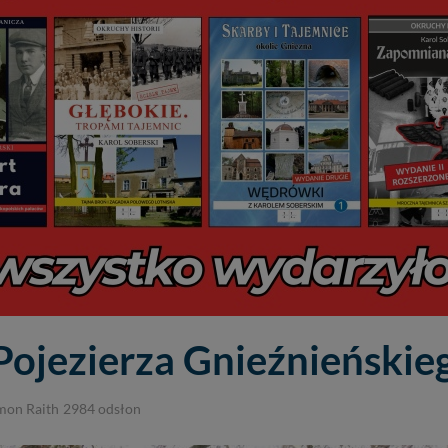
Pojezierza Gnieźnieńskie
mon Raith
2984
odsłon