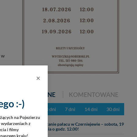
a w
×
POPULARNE
KOMENTOWANE
go :-)
z ostatnich 3 dni
7 dni
14 dni
30 dni
eżących na Pojezierzu
05.08
h wydarzeniach z
Zwiedzanie pałacu w Czerniejewie – sobota, 19
września o godz. 12.00!
ia i filmy
 naszego kraju!