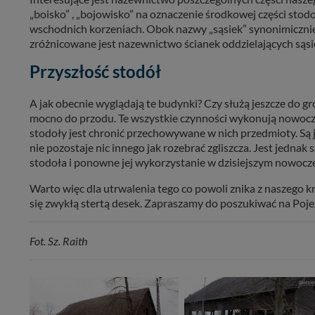
„boisko” , „bojowisko” na oznaczenie środkowej części stodo
wschodnich korzeniach. Obok nazwy „sąsiek” synonimicznie st
zróżnicowane jest nazewnictwo ścianek oddzielających sąsieki
Przyszłość stodół
A jak obecnie wyglądają te budynki? Czy służą jeszcze do g
mocno do przodu. Te wszystkie czynności wykonują nowoczes
stodoły jest chronić przechowywane w nich przedmioty. Są 
nie pozostaje nic innego jak rozebrać zgliszcza. Jest jedna
stodoła i ponowne jej wykorzystanie w dzisiejszym nowo
Warto więc dla utrwalenia tego co powoli znika z naszego 
się zwykłą stertą desek. Zapraszamy do poszukiwać na Poje
Fot. Sz. Raith