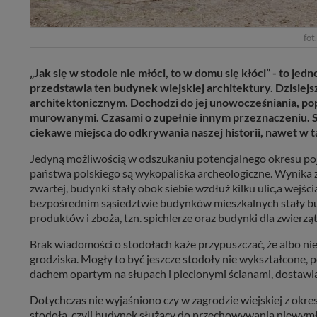
fot
„Jak się w stodole nie młóci, to w domu się kłóci” - to je
przedstawia ten budynek wiejskiej architektury. Dzisiej
architektonicznym. Dochodzi do jej unowocześniania, po
murowanymi. Czasami o zupełnie innym przeznaczeniu. Są j
ciekawe miejsca do odkrywania naszej historii, nawet w 
Jedyną możliwością w odszukaniu potencjalnego okresu po
państwa polskiego są wykopaliska archeologiczne. Wynika z
zwartej, budynki stały obok siebie wzdłuż kilku ulic,a wej
bezpośrednim sąsiedztwie budynków mieszkalnych stały bu
produktów i zboża, tzn. spichlerze oraz budynki dla zwierząt
Brak wiadomości o stodołach każe przypuszczać, że albo n
grodziska. Mogły to być jeszcze stodoły nie wykształcone
dachem opartym na słupach i plecionymi ścianami, dostawia
Dotychczas nie wyjaśniono czy w zagrodzie wiejskiej z okr
stodoła, czyli budynek służący do przechowywania niewym