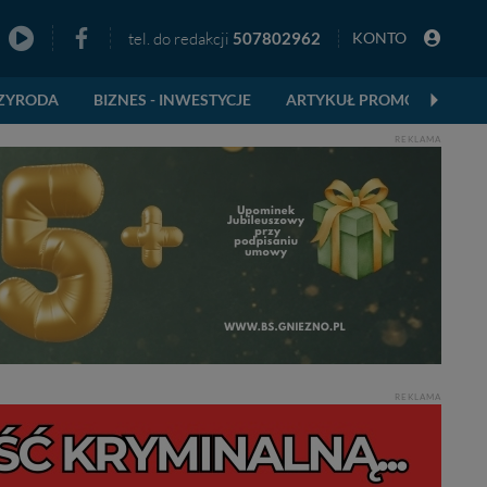
tel. do redakcji
507802962
KONTO
zno
ZYRODA
BIZNES - INWESTYCJE
ARTYKUŁ PROMOCYJNY
REKLAMA
REKLAMA