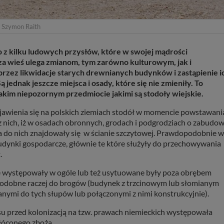
. Szymon Raith
dno z kilku ludowych przysłów, które w swojej mądrości
sza wieś ulega zmianom, tym zarówno kulturowym, jak i
przez likwidacje starych drewnianych budynków i zastąpienie i
ednak jeszcze miejsca i osady, które się nie zmieniły. To
takim niepozornym przedmiocie jakimi są stodoły wiejskie.
jawienia się na polskich ziemiach stodół w momencie powstawani
 nich, iż w osadach obronnych, grodach i podgrodziach o zabudow
ścia do nich znajdowały się w ścianie szczytowej. Prawdopodobnie w
dynki gospodarcze, głównie te które służyły do przechowywania
.
ie występowały w ogóle lub też usytuowane były poza obrębem
, podobne raczej do brogów (budynek z trzcinowym lub słomianym
nymi do tych słupów lub połączonymi z nimi konstrukcyjnie).
esu przed kolonizacją na tzw. prawach niemieckich występowała
łóconego zboża.