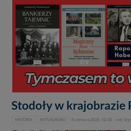
Stodoły w krajobrazie 
HISTORIA
AKTUALNOŚCI
8 czerwca 2026, 12:30
›
red. Szy