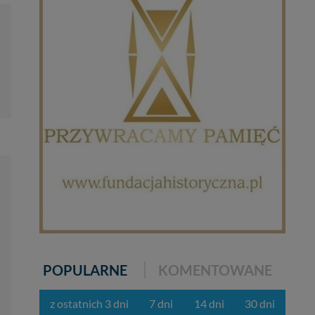
lików - w pewnych
ycieczkę, wakacje...
POPULARNE
KOMENTOWANE
z ostatnich 3 dni
7 dni
14 dni
30 dni