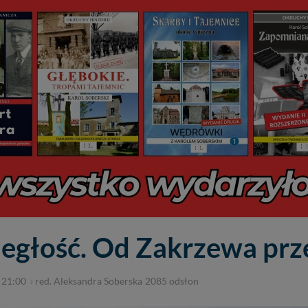
ległość. Od Zakrzewa prz
 21:00
›
red. Aleksandra Soberska
2085
odsłon