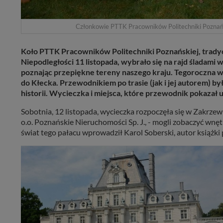
Członkowie PTTK Pracowników Politechniki Poznański
Koło PTTK Pracowników Politechniki Poznańskiej, trady
Niepodległości 11 listopada, wybrało się na rajd śladami
poznając przepiękne tereny naszego kraju. Tegoroczna w
do Kłecka. Przewodnikiem po trasie (jak i jej autorem) był
historii. Wycieczka i miejsca, które przewodnik pokazał 
Sobotnia, 12 listopada, wycieczka rozpoczęła się w Zakrzewie
o.o. Poznańskie Nieruchomości Sp. J., - mogli zobaczyć wnęt
świat tego pałacu wprowadził Karol Soberski, autor książki 