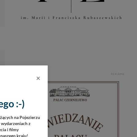
REKLAMA
×
go :-)
eżących na Pojezierzu
h wydarzeniach z
ia i filmy
 naszego kraju!