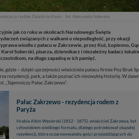
ej przy rzeźbie Zielarki na Kusiu - fot. Aleksandra Soberska
cyjnie jak co roku w okolicach Narodowego Święta
 wydarzeń związanych z walkami o niepodległość, przy okazji
yprawa wiodła z pałacu w Zakrzewie, przez Kuś, Łopienno, Gą
 Karol Soberski, pisarza, dziennikarz i niezależny badacz lokaln
uczestnikom, na długo zapadną w ich pamięć.
, gdzie – dzięki uprzejmości właściciela pałacu firmie Poz Bruk Sp.
rza rezydencji, park, a także poznać ich niezwykłą historię. W daw
pt. „Tajemniczy Pałac Zakrzewo”.
Pałac Zakrzewo - rezydencja rodem z
Paryża
Hrabia Albin Węsierski (1812 - 1875), właściciel Zakrzewa, był
człowiekiem wielkiego formatu, dlatego potrzebował okazałej
rezydencji, która oczarowywałaby gości przyjeżdżających do