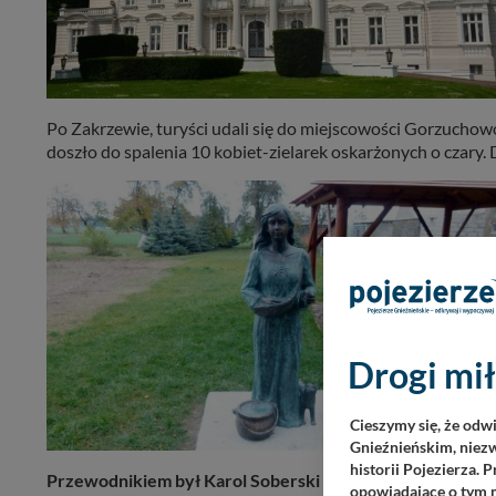
Po Zakrzewie, turyści udali się do miejscowości Gorzuchowo
doszło do spalenia 10 kobiet-zielarek oskarżonych o czary.
Drogi mił
Cieszymy się, że odw
Gnieźnieńskim, niezw
historii Pojezierza. 
Przewodnikiem był Karol Soberski
– prezes Fundacji Hist
opowiadające o tym m