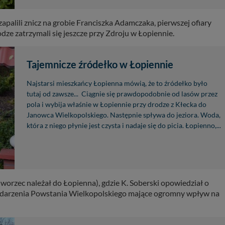
apalili znicz na grobie Franciszka Adamczaka, pierwszej ofiary
ze zatrzymali się jeszcze przy Zdroju w Łopiennie.
Tajemnicze źródełko w Łopiennie
Najstarsi mieszkańcy Łopienna mówią, że to źródełko było
tutaj od zawsze... Ciągnie się prawdopodobnie od lasów przez
pola i wybija właśnie w Łopiennie przy drodze z Kłecka do
Janowca Wielkopolskiego. Następnie spływa do jeziora. Woda,
która z niego płynie jest czysta i nadaje się do picia. Łopienno,...
orzec należał do Łopienna), gdzie K. Soberski opowiedział o
 Wydarzenia Powstania Wielkopolskiego mające ogromny wpływ na