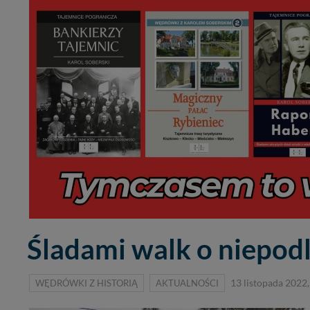
Śladami walk o niepod
WĘDRÓWKI Z HISTORIĄ
AKTUALNOŚCI
13 listopada 2022,