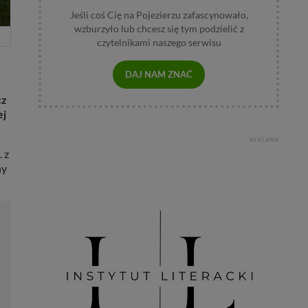
Jeśli coś Cię na Pojezierzu zafascynowało,
wzburzyło lub chcesz się tym podzielić z
czytelnikami naszego serwisu
DAJ NAM ZNAĆ
cz
ej
REKLAMA
 z
ny