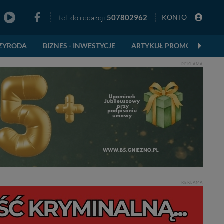
tel. do redakcji
507802962
KONTO
zno
ZYRODA
BIZNES - INWESTYCJE
ARTYKUŁ PROMOCYJNY
REKLAMA
REKLAMA