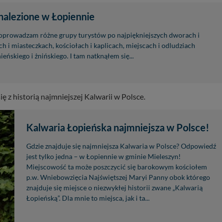
 w plikach cookies. Twoja przeglądarka umożliwia Ci skasowanie tych p
nalezione w Łopiennie
my tego zrobić za Ciebie.
oprowadzam różne grupy turystów po najpiękniejszych dworach i
skie - odkrywaj i wypoczywaj... Pojezierze Gnieźnieńskie - na weekend, w
ch i miasteczkach, kościołach i kaplicach, miejscach i odludziach
eńskiego i żnińskiego. I tam natknąłem się...
ę z historią najmniejszej Kalwarii w Polsce.
Kalwaria Łopieńska najmniejsza w Polsce!
Gdzie znajduje się najmniejsza Kalwaria w Polsce? Odpowiedź
jest tylko jedna – w Łopiennie w gminie Mieleszyn!
Miejscowość ta może poszczycić się barokowym kościołem
p.w. Wniebowzięcia Najświętszej Maryi Panny obok którego
znajduje się miejsce o niezwykłej historii zwane „Kalwarią
Łopieńską”. Dla mnie to miejsca, jak i ta...