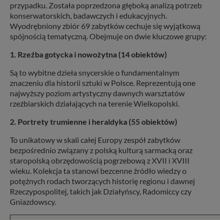
przypadku. Została poprzedzona głęboką analizą potrzeb
konserwatorskich, badawczych i edukacyjnych.
Wyodrębniony zbiór 69 zabytków cechuje się wyjątkową
spójnością tematyczną. Obejmuje on dwie kluczowe grupy:
1. Rzeźba gotycka i nowożytna (14 obiektów)
Są to wybitne dzieła snycerskie o fundamentalnym
znaczeniu dla historii sztuki w Polsce. Reprezentują one
najwyższy poziom artystyczny dawnych warsztatów
rzeźbiarskich działających na terenie Wielkopolski.
2. Portrety trumienne i heraldyka (55 obiektów)
To unikatowy w skali całej Europy zespół zabytków
bezpośrednio związany z polską kulturą sarmacką oraz
staropolską obrzędowością pogrzebową z XVII i XVIII
wieku. Kolekcja ta stanowi bezcenne źródło wiedzy o
potężnych rodach tworzących historię regionu i dawnej
Rzeczypospolitej, takich jak Działyńscy, Radomiccy czy
Gniazdowscy.