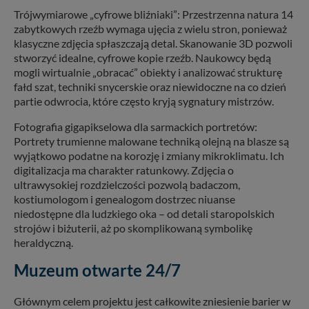
Trójwymiarowe „cyfrowe bliźniaki”: Przestrzenna natura 14
zabytkowych rzeźb wymaga ujęcia z wielu stron, ponieważ
klasyczne zdjęcia spłaszczają detal. Skanowanie 3D pozwoli
stworzyć idealne, cyfrowe kopie rzeźb. Naukowcy będą
mogli wirtualnie „obracać” obiekty i analizować strukturę
fałd szat, techniki snycerskie oraz niewidoczne na co dzień
partie odwrocia, które często kryją sygnatury mistrzów.
Fotografia gigapikselowa dla sarmackich portretów:
Portrety trumienne malowane techniką olejną na blasze są
wyjątkowo podatne na korozję i zmiany mikroklimatu. Ich
digitalizacja ma charakter ratunkowy. Zdjęcia o
ultrawysokiej rozdzielczości pozwolą badaczom,
kostiumologom i genealogom dostrzec niuanse
niedostępne dla ludzkiego oka – od detali staropolskich
strojów i biżuterii, aż po skomplikowaną symbolikę
heraldyczną.
Muzeum otwarte 24/7
Głównym celem projektu jest całkowite zniesienie barier w