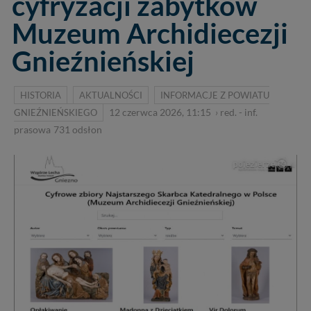
cyfryzacji zabytków
Muzeum Archidiecezji
Gnieźnieńskiej
HISTORIA
AKTUALNOŚCI
INFORMACJE Z POWIATU
GNIEŹNIEŃSKIEGO
12 czerwca 2026, 11:15
›
red. - inf.
prasowa
731
odsłon