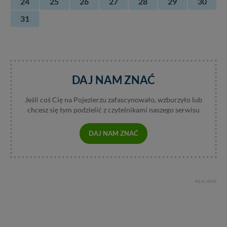
24
25
26
27
28
29
30
31
DAJ NAM ZNAĆ
Jeśli coś Cię na Pojezierzu zafascynowało, wzburzyło lub
chcesz się tym podzielić z czytelnikami naszego serwisu
DAJ NAM ZNAĆ
REKLAMA