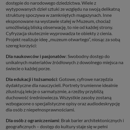
dostępie do narodowego dziedzictwa. Wiele z
wytypowanych dzieł sztuki ze względu na swoją delikatną
strukturę spoczywa w zamkniętych magazynach. Inne
eksponowane na wystawie stałej w Muzeum, chociaż
umożliwiają bliską obserwację, to nie od każdej strony.
Cyfryzacja skutecznie wyprowadza te obiekty z cienia.
Projekt realizuje ideę „muzeum otwartego”, niosąc za sobą
szereg korzyści:
Dla naukowców i pasjonatów
: Swobodny dostęp do
unikalnych materiałów źródłowych z dowolnego miejsca na
świecie o każdej porze.
Dla edukacji i tożsamości
: Gotowe, cyfrowe narzędzia
dydaktyczne dla nauczycieli. Portrety trumienne idealnie
zilustrują lekcje o sarmatyzmie, a rzeźby przybliżą
duchowość średniowiecza. Wszystkie zasoby zostaną
wzbogacone o specjalistyczne opisy oraz audiodeskrypcję
dla osób z niepełnosprawnościami.
Dla osób z ograniczeniami
: Brak barier architektonicznych i
geograficznych – dostęp do kultury staje się w pełni