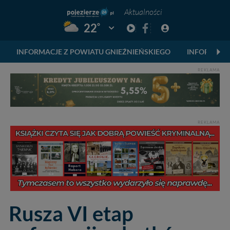
Aktualności
°
22
Pogoda: Gniezno
INFORMACJE Z POWIATU GNIEŹNIEŃSKIEGO
INFORMACJ
REKLAMA
REKLAMA
Rusza VI etap