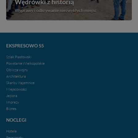
Wędrówki z historią
Wyprawy i odkrywanie niezwykłych miejsc
EKSPRESOWO S5
Szlak Piastowski
Powstanie Wielkopolskie
Oblicza wojny
Architektura
Skarby i tajemnice
Miejscowości
Jeziora
Imprezy
Biznes
NOCLEGI
Hotele
Pensjonaty