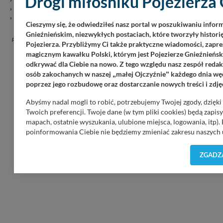
Drogi miłośniku Pojezierza 
Regulamin serwisu
Polityka prywatności
Cennik serwisu pojezierze24.pl
Kontakt
Cieszymy się, że odwiedziłeś nasz portal w poszukiwaniu infor
Gnieźnieńskim, niezwykłych postaciach, które tworzyły historię
pojezierze24.pl (c) 2020-2026. Wykorzystywanie materiałów, zdjęć zawartych na
Pojezierza. Przybliżymy Ci także praktyczne wiadomości, zapre
stronie możliwe po otrzymaniu zgody redakcji!.
magicznym kawałku Polski, którym jest Pojezierze Gnieźnieński
odkrywać dla Ciebie na nowo. Z tego względu nasz zespół redakc
osób zakochanych w naszej
małej Ojczyźnie
każdego dnia węd
„
”
poprzez jego rozbudowę oraz dostarczanie nowych treści i zdję
Abyśmy nadal mogli to robić, potrzebujemy Twojej zgody, dzięk
Płatności internetowe, przelewy - obsługuje PAYu
Twoich preferencji. Twoje dane (w tym pliki cookies) będą zapi
mapach, ostatnie wyszukania, ulubione miejsca, logowania, itp).
poinformowania Ciebie nie będziemy zmieniać zakresu naszych u
wątpliwości co do naszych intencji, zawsze możesz wycofać swo
Prywatności
. Klikając znak X lub przycisk PRZEJDŹ DO SERWIS
ZGADZA
Nasz serwis nie wykorzystuje oraz nie udostępnia Twoich dany
sytuacja, gdy przekazanie Twoich danych jest elementem usługi
danych w przypadku rezerwacji usług typu: nocleg, czartery, itp
Regulaminie Serwisu
.
Administratorem Twoich danych jest firma: Media Lokalne Karol 