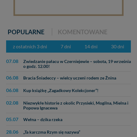
POPULARNE
KOMENTOWANE
z ostatnich 3 dni
7 dni
14 dni
30 dni
07.08
Zwiedzanie pałacu w Czerniejewie – sobota, 19 września
o godz. 12.00!
06.08
Bracia Śniadeccy – wielcy uczeni rodem ze Żnina
06.08
Kup książkę „Zagadkowy Kolekcjoner”!
02.08
Niezwykłe historie z okolic Przysieki, Mogilna, Mielna i
Popowa Ignacewa
05.07
Wełna – dzika rzeka
28.06
„Ta karczma Rzym się nazywa”