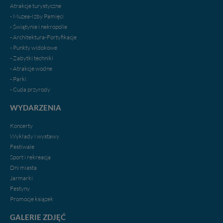
Atrakcje turystyczne
- Muzea-Izby Pamięci
- Świątynie i nekropolie
- Architektura-Fortyfikacje
- Punkty widokowe
- Zabytki techniki
- Atrakcje wodne
- Parki
- Cuda przyrody
WYDARZENIA
Koncerty
Wykłady i wystawy
Festiwale
Sport i rekreacja
Dni miasta
Jarmarki
Festyny
Promocje ksiązek
GALERIE ZDJĘĆ