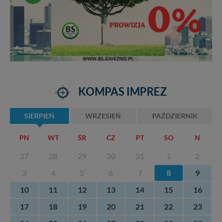
KOMPAS IMPREZ
SIERPIEŃ
WRZESIEŃ
PAŹDZIERNIK
PN
WT
ŚR
CZ
PT
SO
N
27
28
29
30
31
1
2
3
4
5
6
7
8
9
10
11
12
13
14
15
16
17
18
19
20
21
22
23