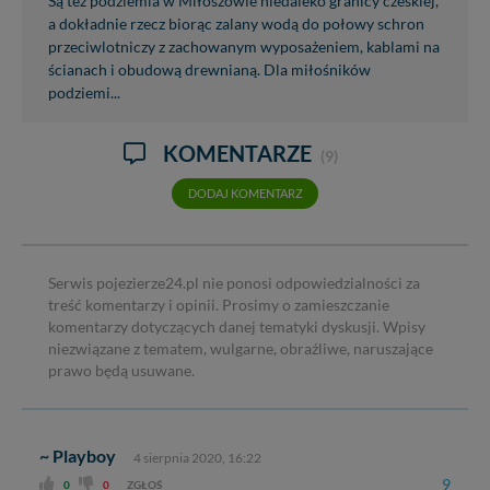
Są też podziemia w Miłoszowie niedaleko granicy czeskiej,
a dokładnie rzecz biorąc zalany wodą do połowy schron
przeciwlotniczy z zachowanym wyposażeniem, kablami na
ścianach i obudową drewnianą. Dla miłośników
podziemi...
KOMENTARZE
(9)
DODAJ KOMENTARZ
Serwis pojezierze24.pl nie ponosi odpowiedzialności za
treść komentarzy i opinii. Prosimy o zamieszczanie
komentarzy dotyczących danej tematyki dyskusji. Wpisy
niezwiązane z tematem, wulgarne, obraźliwe, naruszające
prawo będą usuwane.
~ Playboy
4 sierpnia 2020, 16:22
9
0
0
ZGŁOŚ