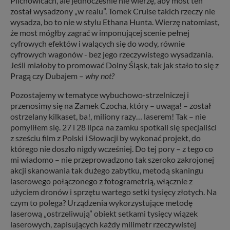
Pilchowicach, ale jednocześnie nie wierzę, aby most ten
został wysadzony „w realu”. Tomek Cruise takich rzeczy nie
wysadza, bo to nie w stylu Ethana Hunta. Wierzę natomiast,
że most mógłby zagrać w imponującej scenie pełnej
cyfrowych efektów i walących się do wody, równie
cyfrowych wagonów - bez jego rzeczywistego wysadzania.
Jeśli miałoby to promować Dolny Śląsk, tak jak stało to się z
Pragą czy Dubajem –
why not?
Pozostajemy w tematyce wybuchowo-strzelniczej i
przenosimy się na Zamek Czocha, który – uwaga! – został
ostrzelany kilkaset, ba!, miliony razy… laserem! Tak – nie
pomyliłem się. 27 i 28 lipca na zamku spotkali się specjaliści
z sześciu film z Polski i Słowacji by wykonać projekt, do
którego nie doszło nigdy wcześniej. Do tej pory – z tego co
mi wiadomo – nie przeprowadzono tak szeroko zakrojonej
akcji skanowania tak dużego zabytku, metodą skaningu
laserowego połączonego z fotogrametrią, włącznie z
użyciem dronów i sprzętu wartego setki tysięcy złotych. Na
czym to polega? Urządzenia wykorzystujące metodę
laserową „ostrzeliwują” obiekt setkami tysięcy wiązek
laserowych, zapisujących każdy milimetr rzeczywistej