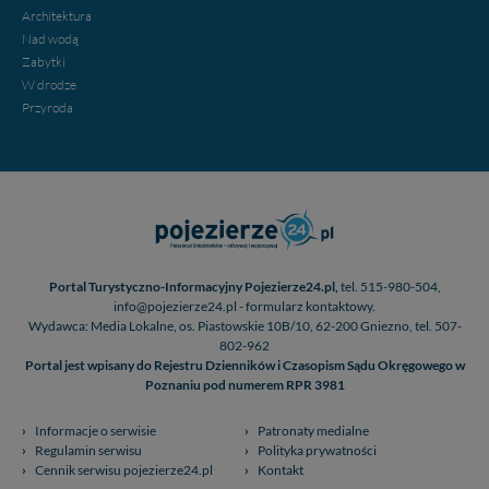
Architektura
Nad wodą
Zabytki
W drodze
Przyroda
Portal Turystyczno-Informacyjny Pojezierze24.pl,
tel. 515-980-504,
info@pojezierze24.pl - formularz kontaktowy.
Wydawca: Media Lokalne, os. Piastowskie 10B/10, 62-200 Gniezno, tel. 507-
802-962
Portal jest wpisany do Rejestru Dzienników i Czasopism Sądu Okręgowego w
Poznaniu pod numerem RPR 3981
Informacje o serwisie
Patronaty medialne
Regulamin serwisu
Polityka prywatności
Cennik serwisu pojezierze24.pl
Kontakt