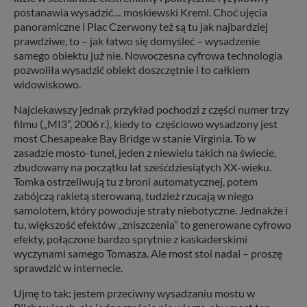
postanawia wysadzić… moskiewski Kreml. Choć ujęcia
panoramiczne i Plac Czerwony też są tu jak najbardziej
prawdziwe, to – jak łatwo się domyśleć – wysadzenie
samego obiektu już nie. Nowoczesna cyfrowa technologia
pozwoliła wysadzić obiekt doszczętnie i to całkiem
widowiskowo.
Najciekawszy jednak przykład pochodzi z części numer trzy
filmu („MI3”, 2006 r.), kiedy to częściowo wysadzony jest
most Chesapeake Bay Bridge w stanie Virginia. To w
zasadzie mosto-tunel, jeden z niewielu takich na świecie,
zbudowany na początku lat sześćdziesiątych XX-wieku.
Tomka ostrzeliwują tu z broni automatycznej, potem
zabójczą rakietą sterowaną, tudzież rzucają w niego
samolotem, który powoduje straty niebotyczne. Jednakże i
tu, większość efektów „zniszczenia” to generowane cyfrowo
efekty, połączone bardzo sprytnie z kaskaderskimi
wyczynami samego Tomasza. Ale most stoi nadal – proszę
sprawdzić w internecie.
Ujmę to tak: jestem przeciwny wysadzaniu mostu w