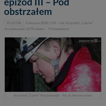
epizod III – Pod
obstrzałem
FELIETON
3 sierpnia 2020, 7:50
›
red. Krzysztof „Czarny”
Krzyżanowski
2279
odsłon
9
Komentarzy
Krzysztof „Czarny” Krzyżanowski - fot. ze zbiorów autora