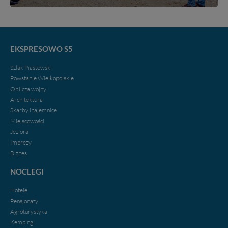
EKSPRESOWO S5
Szlak Piastowski
Powstanie Wielkopolskie
Oblicza wojny
Architektura
Skarby i tajemnice
Miejscowości
Jeziora
Imprezy
Biznes
NOCLEGI
Hotele
Pensjonaty
Agroturystyka
Kempingi