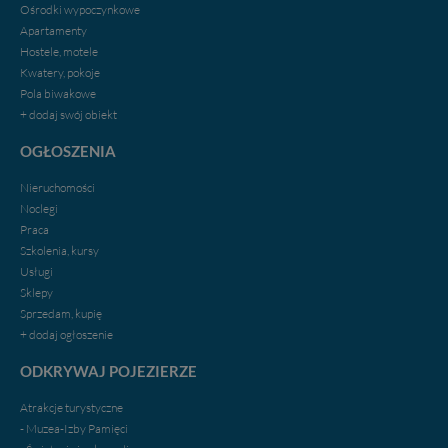
Ośrodki wypoczynkowe
Apartamenty
Hostele, motele
Kwatery, pokoje
Pola biwakowe
+ dodaj swój obiekt
OGŁOSZENIA
Nieruchomości
Noclegi
Praca
Szkolenia, kursy
Usługi
Sklepy
Sprzedam, kupię
+ dodaj ogłoszenie
ODKRYWAJ POJEZIERZE
Atrakcje turystyczne
- Muzea-Izby Pamięci