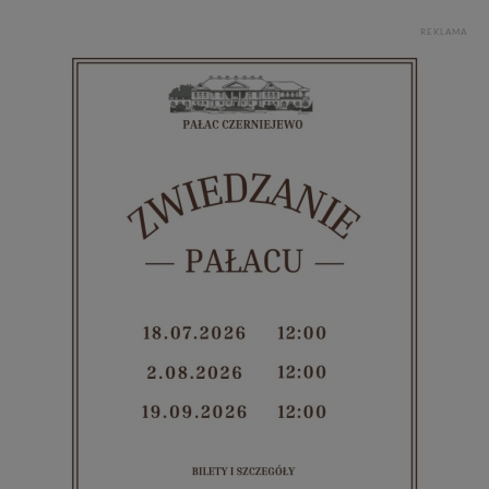
zgody, dzięki której, będziemy mogli elementy serwisu
dostosować do Twoich preferencji. Twoje dane (w tym
REKLAMA
pliki cookies) będą zapisywane w celu usprawnienia
serwisu (zapamiętywanie pozycji na mapach, ostatnie
wyszukania, ulubione miejsca, logowania, itp).
Bezpieczeństwo Twoich danych jest dla nas
priorytetowe, bez poinformowania Ciebie nie będziemy
zmieniać zakresu naszych uprawnień. Twoje dane są u
nas bezpieczne, jeśli masz wątpliwości co do naszych
intencji, zawsze możesz wycofać swoją zgodę. Więcej
informacji uzyskach w naszej
Polityce Prywatności
.
Klikając znak X lub przycisk PRZEJDŹ DO SERWISU
wyrażasz zgodę na przetwarzanie Twoich danych.
Nasz serwis nie wykorzystuje oraz nie udostępnia
Twoich danych innym podmiotom oraz osobom
trzecim. Wyjątkiem jest sytuacja, gdy przekazanie
Twoich danych jest elementem usługi (przekazanie
danych z formularza kontaktowego, przekazanie danych
w przypadku rezerwacji usług typu: nocleg, czartery,
itp). Więcej informacji o zasadach i funkcjonalności
serwisu w
Regulaminie Serwisu
.