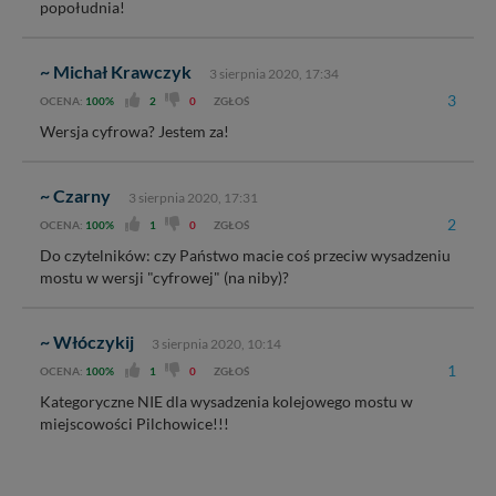
popołudnia!
~ Michał Krawczyk
3 sierpnia 2020, 17:34
3
OCENA:
100%
2
0
ZGŁOŚ
Wersja cyfrowa? Jestem za!
~ Czarny
3 sierpnia 2020, 17:31
2
OCENA:
100%
1
0
ZGŁOŚ
Do czytelników: czy Państwo macie coś przeciw wysadzeniu
mostu w wersji "cyfrowej" (na niby)?
~ Włóczykij
3 sierpnia 2020, 10:14
1
OCENA:
100%
1
0
ZGŁOŚ
Kategoryczne NIE dla wysadzenia kolejowego mostu w
miejscowości Pilchowice!!!