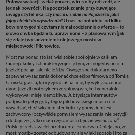
Połowa wakacji, wciąż gorąco, wirus niby odszedł, ale
jednak powrócił. Na początek zdanie przykuwające
uwagę czytelnika:
czy macie u siebie na Pojezierzu jakiś
fajny obiekt do wysadzenia?
U nas, na południu, od kilku
bowiem tygodni czytam niemal codziennie o aferze – to
słowo chyba będzie tu uprawnione – z planowanym (jak
się zdaje) wysadzeniem kolejowego mostu w
miejscowości Pilchowice.
Most ma ponad sto lat, wisi sobie spokojnie w całkiem
ładnej okolicy i charakteryzuje się tym, że mogłyby po nim
jeździć pociągi, ale nie jeżdżą. Owego spektakularnego
zapewne wysadzenia dokonać chce ekipa filmowa od Tomka
Cruise’a, gościa, który zjeżdżał na linie, by wykraść cenne
dane, jeździł motocyklem ze spluwą w ręku i generalnie
wykonywał misje niemożliwe. Już tysiące internautów
podpisało petycję, by tegoż pilchowickiego mostu nie
wysadzać, choć wiceminister kultury pomysłem jest
zachwycony (oczywiście pomysłem wysadzenia, nie petycji)
i dodaje, że „tylko mała część mostu będzie wysadzona”.
Polski przedstawiciel producenta tłumaczy też niejasno, że
most mógłby zostać odbudowany, ale w jaki sposób i kto za