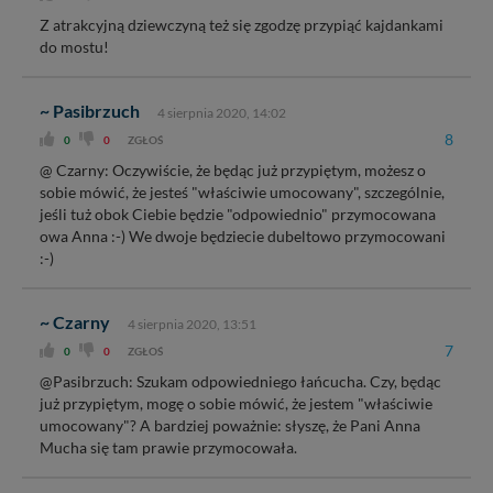
Z atrakcyjną dziewczyną też się zgodzę przypiąć kajdankami
do mostu!
~ Pasibrzuch
4 sierpnia 2020, 14:02
8
0
0
ZGŁOŚ
@ Czarny: Oczywiście, że będąc już przypiętym, możesz o
sobie mówić, że jesteś "właściwie umocowany", szczególnie,
jeśli tuż obok Ciebie będzie "odpowiednio" przymocowana
owa Anna :-) We dwoje będziecie dubeltowo przymocowani
:-)
~ Czarny
4 sierpnia 2020, 13:51
7
0
0
ZGŁOŚ
@Pasibrzuch: Szukam odpowiedniego łańcucha. Czy, będąc
już przypiętym, mogę o sobie mówić, że jestem "właściwie
umocowany"? A bardziej poważnie: słyszę, że Pani Anna
Mucha się tam prawie przymocowała.