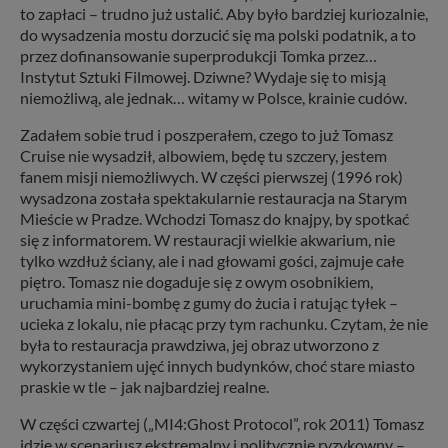
to zapłaci – trudno już ustalić. Aby było bardziej kuriozalnie,
do wysadzenia mostu dorzucić się ma polski podatnik, a to
przez dofinansowanie superprodukcji Tomka przez…
Instytut Sztuki Filmowej. Dziwne? Wydaje się to misją
niemożliwą, ale jednak… witamy w Polsce, krainie cudów.
Zadałem sobie trud i poszperałem, czego to już Tomasz
Cruise nie wysadził, albowiem, będę tu szczery, jestem
fanem misji niemożliwych. W części pierwszej (1996 rok)
wysadzona została spektakularnie restauracja na Starym
Mieście w Pradze. Wchodzi Tomasz do knajpy, by spotkać
się z informatorem. W restauracji wielkie akwarium, nie
tylko wzdłuż ściany, ale i nad głowami gości, zajmuje całe
piętro. Tomasz nie dogaduje się z owym osobnikiem,
uruchamia mini-bombę z gumy do żucia i ratując tyłek –
ucieka z lokalu, nie płacąc przy tym rachunku. Czytam, że nie
była to restauracja prawdziwa, jej obraz utworzono z
wykorzystaniem ujęć innych budynków, choć stare miasto
praskie w tle – jak najbardziej realne.
W części czwartej („MI4:Ghost Protocol”, rok 2011) Tomasz
idzie w scenariusz ekstremalny i politycznie ryzykowny –