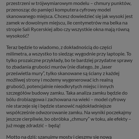
przestrzeni w trójwymiarowym modelu – chmury punktów,
przenosząc do pamięci komputera cyfrowy model
skanowanego miejsca. Chcesz dowiedzieć się jak wysoki jest
zamek w dowolnym miejscu, ile centymetrów ma belka na
stropie Sali Rycerskiej albo czy wszystkie okna mają równą
wysokość?
Teraz będzie to wiadomo, z dokładnością do części
milimetra, a wszystko to siedząc wygodnie przy laptopie. To
tylko prozaiczne przykłady, bo te bardziej przydatne sprawy
to zbadania grubości murów (nie dlatego, że „laser
prześwietla mury”, tylko skanowane są ściany z każdej
możliwej strony i możemy wygenerować ich realną
grubość), potencjalnie nieodkrytych miejsc i innych
szczegółów budowy zamku. Taka analiza zamku będzie do
bólu drobiazgowa i zachowana na wieki – model cyfrowy
nie starzeje się i będzie stanowić najdokładniejsze
współcześnie odwzorowanie zamku. Na wyniki poczekajmy
jeszcze cierpliwie, bo obróbka „chmury” w toku, ale efekty –
już mogę zdradzić – będą!
Motto na dziś: szanujmy mosty i cieszmy się nową