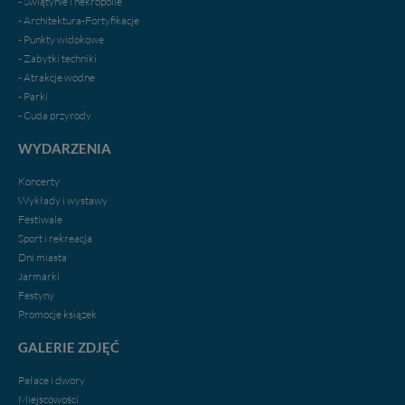
- Świątynie i nekropolie
- Architektura-Fortyfikacje
- Punkty widokowe
- Zabytki techniki
- Atrakcje wodne
- Parki
- Cuda przyrody
WYDARZENIA
Koncerty
Wykłady i wystawy
Festiwale
Sport i rekreacja
Dni miasta
Jarmarki
Festyny
Promocje ksiązek
GALERIE ZDJĘĆ
Pałace i dwory
Miejscowości