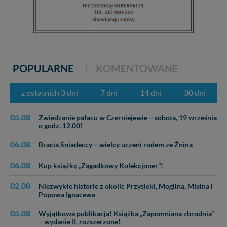
Administratorem Twoich danych jest firma: Media
Lokalne Karol Soberski, z siedzibą w Gnieźnie, na os.
Piastowskim 10B/10. Możesz z nami skontaktować się
za pośrednictwem tej
strony
.
W każdej chwili możesz: zażądać dostępu do swoich
danych, zażądać ich poprawienia lub usunięcia,
POPULARNE
KOMENTOWANE
zabronić ich przetwarzania. Pamiętaj jednak, że nie
zawsze jest możliwe techniczne zrealizowanie Twoich
z ostatnich 3 dni
7 dni
14 dni
30 dni
praw w odniesieniu do informacji zawartych w plikach
cookies. Twoja przeglądarka umożliwia Ci skasowanie
tych plików - w pewnych przypadkach nie możemy tego
05.08
Zwiedzanie pałacu w Czerniejewie – sobota, 19 września
zrobić za Ciebie.
o godz. 12.00!
Dziękujemy.
06.08
Bracia Śniadeccy – wielcy uczeni rodem ze Żnina
Pojezierze Gnieźnieńskie - odkrywaj i wypoczywaj...
Pojezierze Gnieźnieńskie - na weekend, wycieczkę,
06.08
Kup książkę „Zagadkowy Kolekcjoner”!
wakacje...
02.08
Niezwykłe historie z okolic Przysieki, Mogilna, Mielna i
Popowa Ignacewa
05.08
Wyjątkowa publikacja! Książka „Zapomniana zbrodnia”
– wydanie II, rozszerzone!