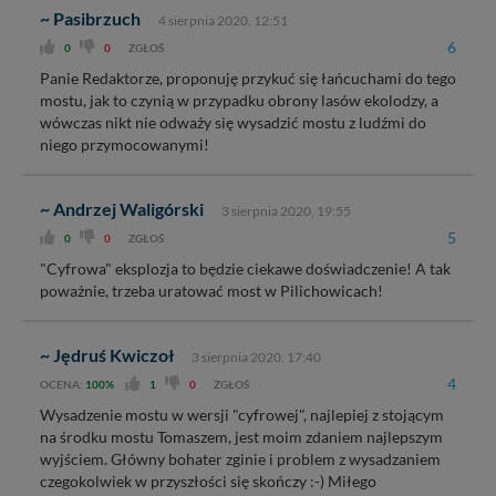
~ Pasibrzuch
4 sierpnia 2020, 12:51
6
0
0
ZGŁOŚ
Panie Redaktorze, proponuję przykuć się łańcuchami do tego
mostu, jak to czynią w przypadku obrony lasów ekolodzy, a
wówczas nikt nie odważy się wysadzić mostu z ludźmi do
niego przymocowanymi!
~ Andrzej Waligórski
3 sierpnia 2020, 19:55
5
0
0
ZGŁOŚ
"Cyfrowa" eksplozja to będzie ciekawe doświadczenie! A tak
poważnie, trzeba uratować most w Pilichowicach!
~ Jędruś Kwiczoł
3 sierpnia 2020, 17:40
4
OCENA:
100%
1
0
ZGŁOŚ
Wysadzenie mostu w wersji "cyfrowej", najlepiej z stojącym
na środku mostu Tomaszem, jest moim zdaniem najlepszym
wyjściem. Główny bohater zginie i problem z wysadzaniem
czegokolwiek w przyszłości się skończy :-) Miłego