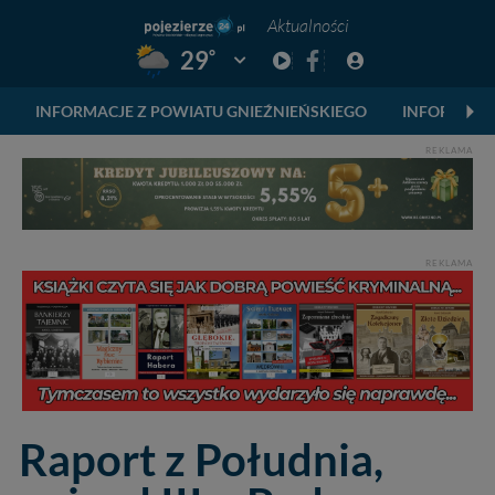
Aktualności
°
29
Pogoda: Gniezno
INFORMACJE Z POWIATU GNIEŹNIEŃSKIEGO
INFORMACJ
REKLAMA
REKLAMA
Raport z Południa,