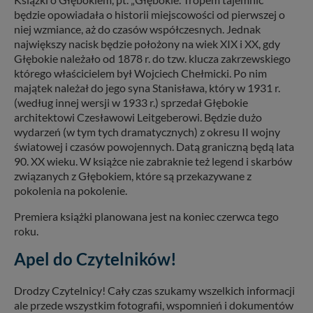
będzie opowiadała o historii miejscowości od pierwszej o
niej wzmiance, aż do czasów współczesnych. Jednak
największy nacisk będzie położony na wiek XIX i XX, gdy
Głębokie należało od 1878 r. do tzw. klucza zakrzewskiego
którego właścicielem był Wojciech Chełmicki. Po nim
majątek należał do jego syna Stanisława, który w 1931 r.
(według innej wersji w 1933 r.) sprzedał Głębokie
architektowi Czesławowi Leitgeberowi. Będzie dużo
wydarzeń (w tym tych dramatycznych) z okresu II wojny
światowej i czasów powojennych. Datą graniczną będą lata
90. XX wieku. W książce nie zabraknie też legend i skarbów
związanych z Głębokiem, które są przekazywane z
pokolenia na pokolenie.
Premiera książki planowana jest na koniec czerwca tego
roku.
Apel do Czytelników!
Drodzy Czytelnicy! Cały czas szukamy wszelkich informacji
ale przede wszystkim fotografii, wspomnień i dokumentów