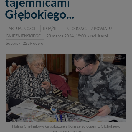
tajemnicami
Głębokiego...
AKTUALNOŚCI
KSIĄŻKI
INFORMACJE Z POWIATU
GNIEŹNIEŃSKIEGO
23 marca 2024, 18:00
›
red. Karol
Soberski
2289
odsłon
Halina Chełmikowska pokazuje album ze zdjęciami z Głębokiego
- fot. Maciej Ranke