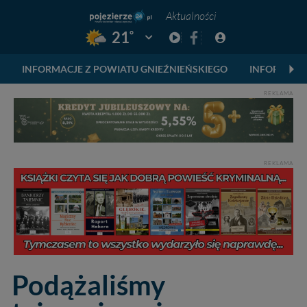
Aktualności
°
21
Pogoda: Gniezno
INFORMACJE Z POWIATU GNIEŹNIEŃSKIEGO
INFORMACJ
REKLAMA
REKLAMA
Podążaliśmy