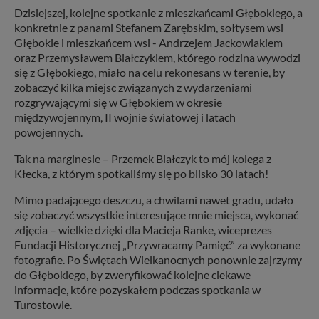
Dzisiejszej, kolejne spotkanie z mieszkańcami Głębokiego, a
konkretnie z panami Stefanem Zarębskim, sołtysem wsi
Głębokie i mieszkańcem wsi - Andrzejem Jackowiakiem
oraz Przemysławem Białczykiem, którego rodzina wywodzi
się z Głębokiego, miało na celu rekonesans w terenie, by
zobaczyć kilka miejsc związanych z wydarzeniami
rozgrywającymi się w Głębokiem w okresie
międzywojennym, II wojnie światowej i latach
powojennych.
Tak na marginesie – Przemek Białczyk to mój kolega z
Kłecka, z którym spotkaliśmy się po blisko 30 latach!
Mimo padającego deszczu, a chwilami nawet gradu, udało
się zobaczyć wszystkie interesujące mnie miejsca, wykonać
zdjęcia – wielkie dzięki dla Macieja Ranke, wiceprezes
Fundacji Historycznej „Przywracamy Pamięć” za wykonane
fotografie. Po Świętach Wielkanocnych ponownie zajrzymy
do Głębokiego, by zweryfikować kolejne ciekawe
informacje, które pozyskałem podczas spotkania w
Turostowie.