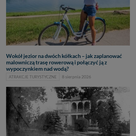
Wokół jezior na dwóch kółkach – jak zaplanować
malowniczą trasę rowerową i połączyć ją z
wypoczynkiem nad wodą?
ATRAKCJE TURYSTYCZNE
8 sierpnia 2026