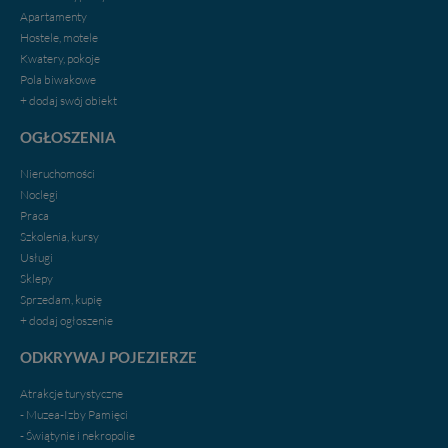
Apartamenty
Hostele, motele
Kwatery, pokoje
Pola biwakowe
+ dodaj swój obiekt
OGŁOSZENIA
Nieruchomości
Noclegi
Praca
Szkolenia, kursy
Usługi
Sklepy
Sprzedam, kupię
+ dodaj ogłoszenie
ODKRYWAJ POJEZIERZE
Atrakcje turystyczne
- Muzea-Izby Pamięci
- Świątynie i nekropolie