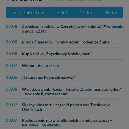
zrobić za Ciebie.
z ostatnich 3 dni
7 dni
14 dni
30 dni
Dziękujemy.
Pojezierze Gnieźnieńskie - odkrywaj i wypoczywaj...
Pojezierze Gnieźnieńskie - na weekend, wycieczkę,
07.08
Zwiedzanie pałacu w Czerniejewie – sobota, 19 września
wakacje...
o godz. 12.00!
06.08
Bracia Śniadeccy – wielcy uczeni rodem ze Żnina
06.08
Kup książkę „Zagadkowy Kolekcjoner”!
05.07
Wełna – dzika rzeka
28.06
„Ta karczma Rzym się nazywa”
05.08
Wyjątkowa publikacja! Książka „Zapomniana zbrodnia”
– wydanie II, rozszerzone!
05.07
Skarby klasztoru i zagadki pałacu von Treskow w
Owińskach
09.07
Pochodzenie nazw wielkopolskich miejscowości –
naukowo i na wesoło