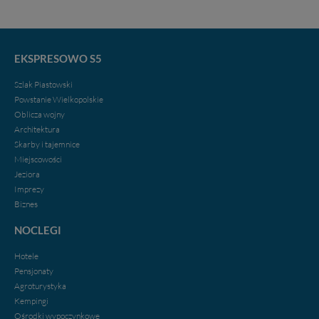
EKSPRESOWO S5
Szlak Piastowski
Powstanie Wielkopolskie
Oblicza wojny
Architektura
Skarby i tajemnice
Miejscowości
Jeziora
Imprezy
Biznes
NOCLEGI
Hotele
Pensjonaty
Agroturystyka
Kempingi
Ośrodki wypoczynkowe