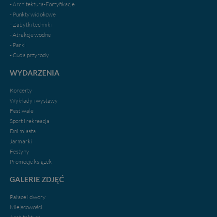
- Architektura-Fortyfikacje
- Punkty widokowe
- Zabytki techniki
- Atrakcje wodne
- Parki
- Cuda przyrody
WYDARZENIA
Koncerty
Wykłady i wystawy
Festiwale
Sport i rekreacja
Dni miasta
Jarmarki
Festyny
Promocje ksiązek
GALERIE ZDJĘĆ
Pałace i dwory
Miejscowości