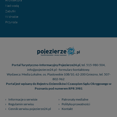
Architektura
Nad wodą
Zabytki
W drodze
Przyroda
Portal Turystyczno-Informacyjny Pojezierze24.pl,
tel. 515-980-504,
info@pojezierze24.pl - formularz kontaktowy.
Wydawca: Media Lokalne, os. Piastowskie 10B/10, 62-200 Gniezno, tel. 507-
802-962
Portal jest wpisany do Rejestru Dzienników i Czasopism Sądu Okręgowego w
Poznaniu pod numerem RPR 3981
Informacje o serwisie
Patronaty medialne
Regulamin serwisu
Polityka prywatności
Cennik serwisu pojezierze24.pl
Kontakt