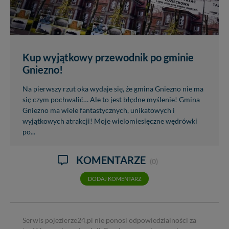
Kup wyjątkowy przewodnik po gminie
Gniezno!
Na pierwszy rzut oka wydaje się, że gmina Gniezno nie ma
się czym pochwalić… Ale to jest błędne myślenie! Gmina
Gniezno ma wiele fantastycznych, unikatowych i
wyjątkowych atrakcji! Moje wielomiesięczne wędrówki
po...
KOMENTARZE
(0)
DODAJ KOMENTARZ
Serwis pojezierze24.pl nie ponosi odpowiedzialności za