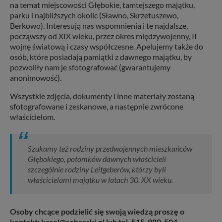
na temat miejscowości Głębokie, tamtejszego majątku,
parku i najbliższych okolic (Sławno, Skrzetuszewo,
Berkowo). Interesują nas wspomnienia i te najdalsze,
począwszy od XIX wieku, przez okres międzywojenny, II
wojnę światową i czasy współczesne. Apelujemy także do
osób, które posiadają pamiątki z dawnego majątku, by
pozwoliły nam je sfotografować (gwarantujemy
anonimowość).
Wszystkie zdjęcia, dokumenty i inne materiały zostaną
sfotografowane i zeskanowe, a następnie zwrócone
właścicielom.
Szukamy też rodziny przedwojennych mieszkańców
Głębokiego, potomków dawnych właścicieli
szczególnie rodziny Leitgeberów, którzy byli
właścicielami majątku w latach 30. XX wieku.
Osoby chcące podzielić się swoją wiedzą proszę o
kontakt: karol@soberski.pl lub tel. 515-980-504