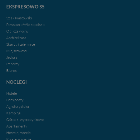
EKSPRESOWO S5
Szlak Piastowski
Powstanie Wielkopolskie
Oblicza wojny
Architektura
Skarby i tajemnice
Miejscowości
Jeziora
Imprezy
Biznes
NOCLEGI
Hotele
Pensjonaty
Agroturystyka
Kempingi
Ośrodki wypoczynkowe
Apartamenty
Hostele, motele
Kwatery, pokoje