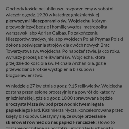
Obchody kościelne jubileuszu rozpoczniemy w sobotni
wieczór o godz. 19.30 w katedrze gnieźnieńskiej
pierwszymi Nieszporami o św. Wojciechu
, którym
przewodniczyć będzie i homilię wygłosi metropolita
warszawski abp Adrian Galbas. Po zakończeniu
Nieszporów, tradycyjnie, abp Wojciech Polak Prymas Polski
dokona poświęcenia strojów dla dwóch nowych Braci
Towarzystwa św. Wojciecha. Po nabożeństwie, jak co roku,
wyruszy procesja z relikwiami św. Wojciecha, która
przejdzie do kościoła św. Michała Archanioła, gdzie
przewidziano krótkie wystąpienia biskupów i
błogosławieństwo.
W niedzielę 27 kwietnia o godz. 9.15 relikwie św. Wojciecha
zostaną przeniesione procesyjnie na powrót do katedry
gnieźnieńskiej, gdzie o godz. 10.00 sprawowana będzie
uroczysta Msza św.
pod przewodnictwem legata
papieskiego
kard. Kazimierza Nycza, koncelebrowana przez
księży biskupów. Cieszymy się, że swoje
przesłanie
skierował również do nas papież Franciszek
; słowo to
zostanie odczytane na początku uroczystej Eucharystii.