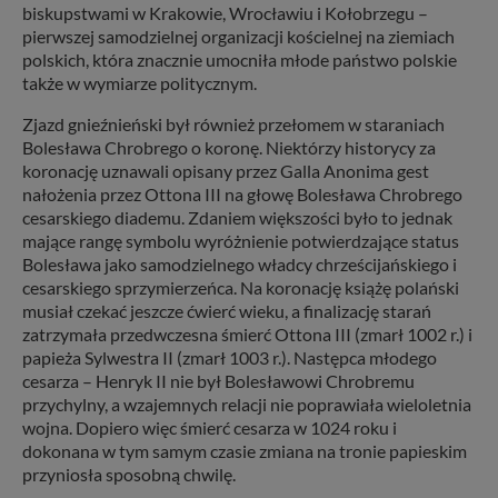
biskupstwami w Krakowie, Wrocławiu i Kołobrzegu –
pierwszej samodzielnej organizacji kościelnej na ziemiach
polskich, która znacznie umocniła młode państwo polskie
także w wymiarze politycznym.
Zjazd gnieźnieński był również przełomem w staraniach
Bolesława Chrobrego o koronę. Niektórzy historycy za
koronację uznawali opisany przez Galla Anonima gest
nałożenia przez Ottona III na głowę Bolesława Chrobrego
cesarskiego diademu. Zdaniem większości było to jednak
mające rangę symbolu wyróżnienie potwierdzające status
Bolesława jako samodzielnego władcy chrześcijańskiego i
cesarskiego sprzymierzeńca. Na koronację książę polański
musiał czekać jeszcze ćwierć wieku, a finalizację starań
zatrzymała przedwczesna śmierć Ottona III (zmarł 1002 r.) i
papieża Sylwestra II (zmarł 1003 r.). Następca młodego
cesarza – Henryk II nie był Bolesławowi Chrobremu
przychylny, a wzajemnych relacji nie poprawiała wieloletnia
wojna. Dopiero więc śmierć cesarza w 1024 roku i
dokonana w tym samym czasie zmiana na tronie papieskim
przyniosła sposobną chwilę.