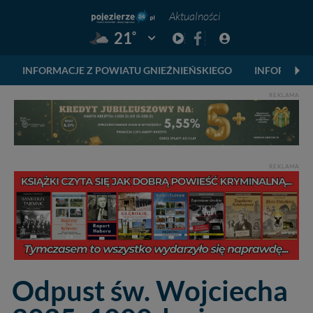
Aktualności
°
21
Pogoda: Gniezno
INFORMACJE Z POWIATU GNIEŹNIEŃSKIEGO
INFORMACJ
REKLAMA
REKLAMA
Odpust św. Wojciecha