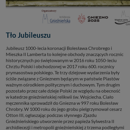
Tło Jubileuszu
Jubileusz 1000-lecia koronacji Bolesława Chrobrego i
Mieszka II Lamberta to kolejne obchody znaczących rocznic
historycznych po świętowanym w 2016 roku 1050-leciu
Chrztu Polski i obchodzonej w 2017 roku 600. rocznicy
prymasostwa polskiego. Te trzy dziejowe wydarzenia były
ściśle związane z Gnieznem będącym w państwie Piastów
ważnym ośrodkiem politycznym i duchowym. Tym drugim
pozostało przez całe dzieje Polski ze względu na obecność
w katedrze gnieźnieńskiej relikwii św. Wojciecha. Ciało
męczennika sprowadził do Gniezna w 997 roku Bolesław
Chrobry. W 1000 roku do jego grobu pielgrzymował cesarz
Otton III, ogłaszając podczas słynnego Zjazdu
Gnieźnieńskiego utworzenie przez papieża Sylwestra II
archidiecezji i metropolii gnieźnieńskiej z trzema podległymi