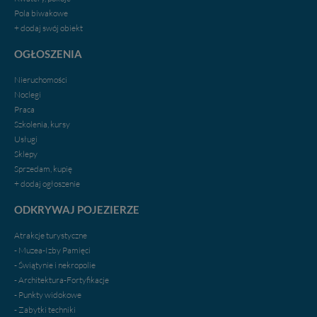
Pola biwakowe
+ dodaj swój obiekt
OGŁOSZENIA
Nieruchomości
Noclegi
Praca
Szkolenia, kursy
Usługi
Sklepy
Sprzedam, kupię
+ dodaj ogłoszenie
ODKRYWAJ POJEZIERZE
Atrakcje turystyczne
- Muzea-Izby Pamięci
- Świątynie i nekropolie
- Architektura-Fortyfikacje
- Punkty widokowe
- Zabytki techniki