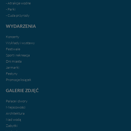
- Atrakcje wodne
- Parki
- Cuda przyrody
WYDARZENIA
Koncerty
Wykłady i wystawy
Festiwale
Sport i rekreacja
Dni miasta
Jarmarki
Festyny
Promocje ksiązek
GALERIE ZDJĘĆ
Pałace i dwory
Miejscowości
Architektura
Nad wodą
Zabytki