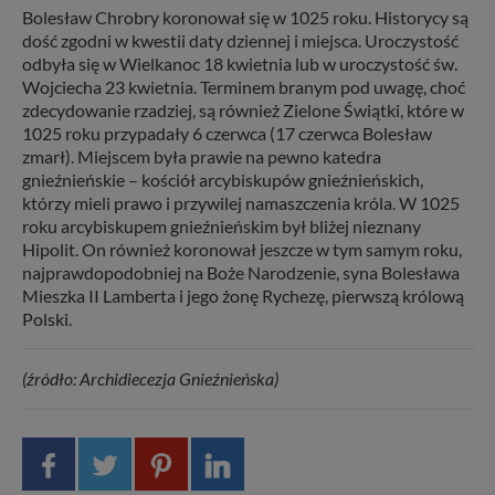
Bolesław Chrobry koronował się w 1025 roku. Historycy są
dość zgodni w kwestii daty dziennej i miejsca. Uroczystość
odbyła się w Wielkanoc 18 kwietnia lub w uroczystość św.
Wojciecha 23 kwietnia. Terminem branym pod uwagę, choć
zdecydowanie rzadziej, są również Zielone Świątki, które w
1025 roku przypadały 6 czerwca (17 czerwca Bolesław
zmarł). Miejscem była prawie na pewno katedra
gnieźnieńskie – kościół arcybiskupów gnieźnieńskich,
którzy mieli prawo i przywilej namaszczenia króla. W 1025
roku arcybiskupem gnieźnieńskim był bliżej nieznany
Hipolit. On również koronował jeszcze w tym samym roku,
najprawdopodobniej na Boże Narodzenie, syna Bolesława
Mieszka II Lamberta i jego żonę Rychezę, pierwszą królową
Polski.
(źródło: Archidiecezja Gnieźnieńska)