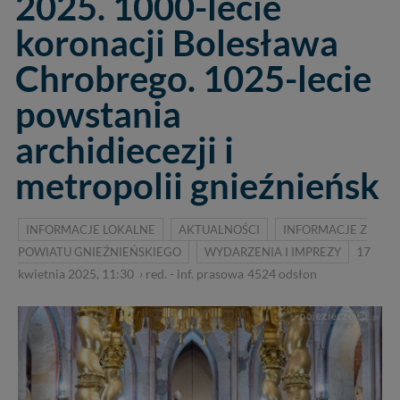
2025. 1000-lecie
koronacji Bolesława
Chrobrego. 1025-lecie
powstania
archidiecezji i
metropolii gnieźnieńsk
INFORMACJE LOKALNE
AKTUALNOŚCI
INFORMACJE Z
POWIATU GNIEŹNIEŃSKIEGO
WYDARZENIA I IMPREZY
17
kwietnia 2025, 11:30
›
red. - inf. prasowa
4524
odsłon