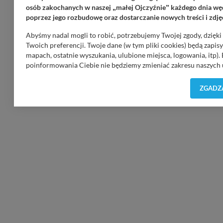
osób zakochanych w naszej
małej Ojczyźnie
każdego dnia węd
„
”
poprzez jego rozbudowę oraz dostarczanie nowych treści i zdję
Abyśmy nadal mogli to robić, potrzebujemy Twojej zgody, dzięk
Płatności internetowe, przelewy - obsługuje PAYu
Twoich preferencji. Twoje dane (w tym pliki cookies) będą zapi
mapach, ostatnie wyszukania, ulubione miejsca, logowania, itp).
poinformowania Ciebie nie będziemy zmieniać zakresu naszych u
wątpliwości co do naszych intencji, zawsze możesz wycofać swo
Prywatności
. Klikając znak X lub przycisk PRZEJDŹ DO SERWIS
ZGADZA
Nasz serwis nie wykorzystuje oraz nie udostępnia Twoich dany
sytuacja, gdy przekazanie Twoich danych jest elementem usługi
danych w przypadku rezerwacji usług typu: nocleg, czartery, itp
Regulaminie Serwisu
.
Administratorem Twoich danych jest firma: Media Lokalne Karol 
Możesz z nami skontaktować się za pośrednictwem tej
strony
.
W każdej chwili możesz: zażądać dostępu do swoich danych, zażą
przetwarzania. Pamiętaj jednak, że nie zawsze jest możliwe tec
zawartych w plikach cookies. Twoja przeglądarka umożliwia Ci
tego zrobić za Ciebie.