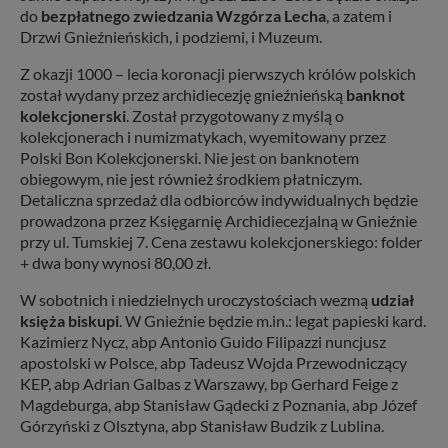
do
bezpłatnego zwiedzania Wzgórza Lecha
, a zatem i
Drzwi Gnieźnieńskich, i podziemi, i Muzeum.
Z okazji 1000 – lecia koronacji pierwszych królów polskich
został wydany przez archidiecezję gnieźnieńską
banknot
kolekcjonerski
. Został przygotowany z myślą o
kolekcjonerach i numizmatykach, wyemitowany przez
Polski Bon Kolekcjonerski. Nie jest on banknotem
obiegowym, nie jest również środkiem płatniczym.
Detaliczna sprzedaż dla odbiorców indywidualnych będzie
prowadzona przez Księgarnię Archidiecezjalną w Gnieźnie
przy ul. Tumskiej 7. Cena zestawu kolekcjonerskiego: folder
+ dwa bony wynosi 80,00 zł.
W sobotnich i niedzielnych uroczystościach wezmą
udział
księża biskupi
. W Gnieźnie będzie m.in.: legat papieski kard.
Kazimierz Nycz, abp Antonio Guido Filipazzi nuncjusz
apostolski w Polsce, abp Tadeusz Wojda Przewodniczący
KEP, abp Adrian Galbas z Warszawy, bp Gerhard Feige z
Magdeburga, abp Stanisław Gądecki z Poznania, abp Józef
Górzyński z Olsztyna, abp Stanisław Budzik z Lublina.