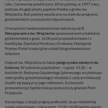
roku. Ceremonię powtórzono 18 lat później, w 1997 roku,
podczas drugiej wizyty papieża Polaka u grobu św.
Wojciecha. Rok później weszła ona na stałe do programu
gnieźnieńskich uroczystości odpustowych.
Uroczystości świętowojciechowe zakończą się
II
Nieszporami o św. Wojciechu
sprawowanymi w katedrze
gnieźnieńskiej o godz. 16.00 pod przewodnictwem i z
homilią bp. Damiana Muskusa z Krakowa. Następnie
Prymas Polski tradycyjnie udzieli błogosławieństwa
dzieciom.
Odpust św. Wojciecha to także
pielgrzymka młodych do
Gniezna
. W sobotnie popołudnie – o godz. 15.30 – w
kościele bł. Radzyma Gaudentego (pierwszego arcybiskupa
metropolity gnieźnieńskiego) młodzież z całej archidiecezji
modlić się będą przy jego relikwiach. Eucharystii
przewodniczyć będzie biskup pomocniczy gdański Piotr
Przyborek.
Korzystając z okazji pragnę podkreślić, że po niedzielnej
sumie odpustowej, czyli w godz. 12.00-16.00 będzie okazja