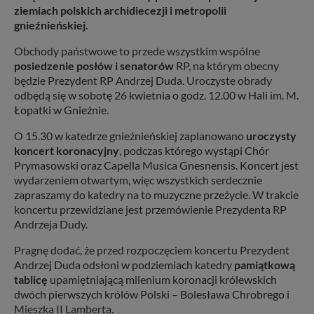
ziemiach polskich archidiecezji i metropolii
gnieźnieńskiej.
Obchody państwowe to przede wszystkim wspólne
posiedzenie posłów i senatorów
RP, na którym obecny
będzie Prezydent RP Andrzej Duda. Uroczyste obrady
odbędą się w sobotę 26 kwietnia o godz. 12.00 w Hali im. M.
Łopatki w Gnieźnie.
O 15.30 w katedrze gnieźnieńskiej zaplanowano
uroczysty
koncert koronacyjny
, podczas którego wystąpi Chór
Prymasowski oraz Capella Musica Gnesnensis. Koncert jest
wydarzeniem otwartym, więc wszystkich serdecznie
zapraszamy do katedry na to muzyczne przeżycie. W trakcie
koncertu przewidziane jest przemówienie Prezydenta RP
Andrzeja Dudy.
Pragnę dodać, że przed rozpoczęciem koncertu Prezydent
Andrzej Duda odsłoni w podziemiach katedry
pamiątkową
tablicę
upamiętniającą milenium koronacji królewskich
dwóch pierwszych królów Polski – Bolesława Chrobrego i
Mieszka II Lamberta.