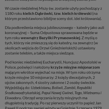
W czasie niedzielnej Mszy św. zostanie użyty pochodzący z
1180 roku
kielich Dąbrówki, tzw. kielich królewski
(na
którym przedstawiono biblijne sceny dot. idei królowania).
Dla podkreślenia miejsca jubileuszowego – katedry jako auli
koronacyjnej – Suma Odpustowa sprawowana będzie w
tym roku
wewnątrz Bazyliki Prymasowskiej
. Z myślą o
tych, którzy nie zmieszczą się do katedry, na zewnątrz (w
okolicach wejścia do Drzwi Gnieźnieńskich) ustawiony
zostanie telebim, a także miejsca siedzące.
Pod koniec niedzielnej Eucharystii, Nuncjusz Apostolski w
Polsce, poświęci i nałożony
krzyże misyjne misjonarzom
mającym wkrótce wyjechać na misje. W tym roku otrzyma
krzyże misyjne 10 misjonarzy: 2 księży diecezjalnych, 2
ojców zakonnych, 4 siostry zakonne i 2 osoby świeckie.
Wyjeżdżają do:
Uzbekistanu, Boliwii, Zambii, Republiki
Środkowoafrykańskiej, Papui Nowej Gwinei, Togo, Wietnamu i
Ekwadoru
. Obrzęd wręczania krzyży misyjnych ma
długoletnią tradycję. Po raz pierwszy uczynił to papież Jan
Paweł II podczas swojej wizyty w Gnieźnie 3 czerwca 1979