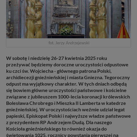
fot. Jerzy Andrzejewski
W sobotę i niedzielę 26-27 kwietnia 2025 roku
przeżywać będziemy doroczne uroczystości odpustowe
ku czci św. Wojciecha - głównego patrona Polski,
archidiecezji gnieźnieńskiej i miasta Gniezna. Tegoroczny
odpust ma wyjątkowy charakter. W tych dniach odbędą
się bowiem główne uroczystości państwowe i kościelne
związane z jubileuszem 1000-lecia koronacji królewskich
Bolesława Chrobrego i Mieszka II Lamberta w katedrze
gnieźnieńskiej. W uroczystościach weźmie udział legat
papieski, Episkopat Polski i najwyższe władze państwowe
z prezydentem RP Andrzejem Dudą. Dla naszego
Kościoła gnieźnieńskiego to również okazja do
świętowania 1025. rocznicy powstania pierwszej na