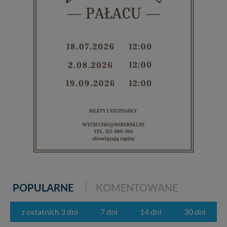
POPULARNE
KOMENTOWANE
z ostatnich 3 dni
7 dni
14 dni
30 dni