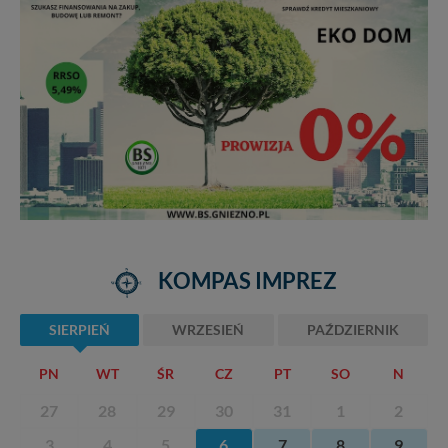
KOMPAS IMPREZ
SIERPIEŃ
WRZESIEŃ
PAŹDZIERNIK
PN
WT
ŚR
CZ
PT
SO
N
27
28
29
30
31
1
2
3
4
5
6
7
8
9