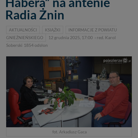
Habera” na antenie
Radia Żnin
AKTUALNOŚCI
KSIĄŻKI
INFORMACJE Z POWIATU
GNIEŹNIEŃSKIEGO
12 grudnia 2025, 17:00
›
red. Karol
Soberski
1854
odsłon
fot. Arkadiusz Gaca