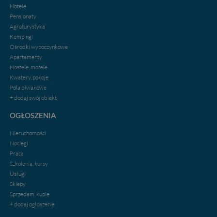
Hotele
Pensjonaty
Agroturystyka
Kempingi
Ośrodki wypoczynkowe
Apartamenty
Hostele, motele
Kwatery, pokoje
Pola biwakowe
+ dodaj swój obiekt
OGŁOSZENIA
Nieruchomości
Noclegi
Praca
Szkolenia, kursy
Usługi
Sklepy
Sprzedam, kupię
+ dodaj ogłoszenie