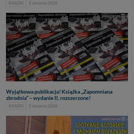
KSIĄŻKI
5 sierpnia 2026
Wyjątkowa publikacja! Książka „Zapomniana
zbrodnia” – wydanie II, rozszerzone!
KSIĄŻKI
5 sierpnia 2026