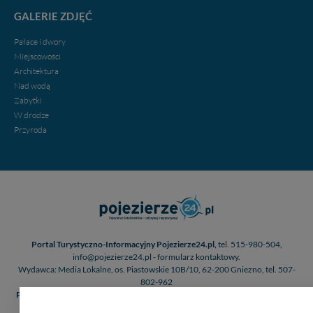
GALERIE ZDJĘĆ
Pałace i dwory
Miejscowości
Architektura
Nad wodą
Zabytki
W drodze
Przyroda
Portal Turystyczno-Informacyjny Pojezierze24.pl,
tel. 515-980-504,
info@pojezierze24.pl - formularz kontaktowy.
Wydawca: Media Lokalne, os. Piastowskie 10B/10, 62-200 Gniezno, tel. 507-
802-962
Portal jest wpisany do Rejestru Dzienników i Czasopism Sądu Okręgowego w
Poznaniu pod numerem RPR 3981