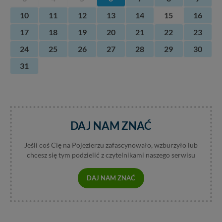
10
11
12
13
14
15
16
17
18
19
20
21
22
23
24
25
26
27
28
29
30
31
DAJ NAM ZNAĆ
Jeśli coś Cię na Pojezierzu zafascynowało, wzburzyło lub
chcesz się tym podzielić z czytelnikami naszego serwisu
DAJ NAM ZNAĆ