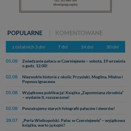
POPULARNE
KOMENTOWANE
z ostatnich 3 dni
7 dni
14 dni
30 dni
05.08
Zwiedzanie pałacu w Czerniejewie – sobota, 19 września
o godz. 12.00!
02.08
Niezwykłe historie z okolic Przysieki, Mogilna, Mielna i
Popowa Ignacewa
05.08
Wyjątkowa publikacja! Książka „Zapomniana zbrodnia”
– wydanie II, rozszerzone!
02.08
Poszukujemy starych fotografii pałaców i dworów!
28.07
„Perła Wielkopolski. Pałac w Czerniejewie” – wyjątkowa
książka, warto ją kupić!