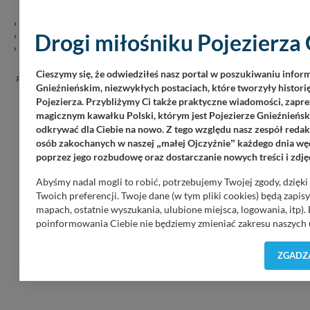
Informacje o serwisie
Patronaty medialne
Drogi miłośniku Pojezierza 
Regulamin serwisu
Polityka prywatności
Cennik serwisu pojezierze24.pl
Kontakt
Cieszymy się, że odwiedziłeś nasz portal w poszukiwaniu infor
pojezierze24.pl (c) 2020-2026. Wykorzystywanie materiałów, zdjęć zawartych na
Gnieźnieńskim, niezwykłych postaciach, które tworzyły historię
stronie możliwe po otrzymaniu zgody redakcji!.
Pojezierza. Przybliżymy Ci także praktyczne wiadomości, zapre
magicznym kawałku Polski, którym jest Pojezierze Gnieźnieński
odkrywać dla Ciebie na nowo. Z tego względu nasz zespół redakc
osób zakochanych w naszej
małej Ojczyźnie
każdego dnia węd
„
”
poprzez jego rozbudowę oraz dostarczanie nowych treści i zdję
Płatności internetowe, przelewy - obsługuje PAYu
Abyśmy nadal mogli to robić, potrzebujemy Twojej zgody, dzięk
Twoich preferencji. Twoje dane (w tym pliki cookies) będą zapi
mapach, ostatnie wyszukania, ulubione miejsca, logowania, itp).
poinformowania Ciebie nie będziemy zmieniać zakresu naszych u
wątpliwości co do naszych intencji, zawsze możesz wycofać swo
Prywatności
. Klikając znak X lub przycisk PRZEJDŹ DO SERWIS
ZGADZA
Nasz serwis nie wykorzystuje oraz nie udostępnia Twoich dany
sytuacja, gdy przekazanie Twoich danych jest elementem usługi
danych w przypadku rezerwacji usług typu: nocleg, czartery, itp