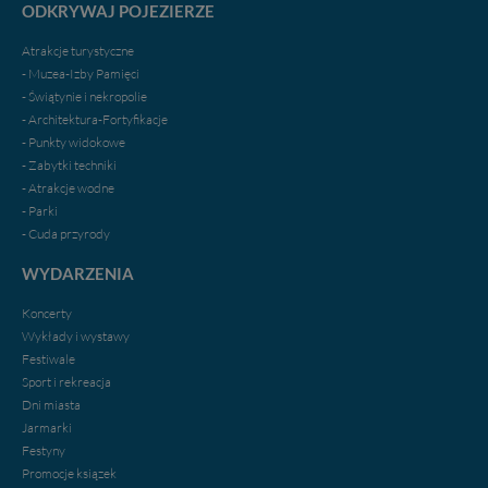
ODKRYWAJ POJEZIERZE
Atrakcje turystyczne
- Muzea-Izby Pamięci
- Świątynie i nekropolie
- Architektura-Fortyfikacje
- Punkty widokowe
- Zabytki techniki
- Atrakcje wodne
- Parki
- Cuda przyrody
WYDARZENIA
Koncerty
Wykłady i wystawy
Festiwale
Sport i rekreacja
Dni miasta
Jarmarki
Festyny
Promocje ksiązek