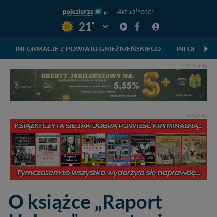
Aktualności
°
21
Pogoda: Gniezno
INFORMACJE Z POWIATU GNIEŹNIEŃSKIEGO
INFORMACJ
REKLAMA
REKLAMA
O książce „Raport