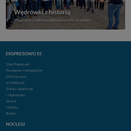
Wędrówki z historią
Wyprawy i odkrywanie niezwykłych miejsc
EKSPRESOWO S5
Szlak Piastowski
Powstanie Wielkopolskie
Oblicza wojny
Architektura
Skarby i tajemnice
Miejscowości
Jeziora
Imprezy
Biznes
NOCLEGI