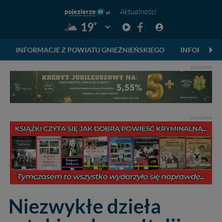
Aktualności
°
19
Pogoda: Gniezno
INFORMACJE Z POWIATU GNIEŹNIEŃSKIEGO
INFORMACJ
REKLAMA
REKLAMA
Niezwykłe dzieła