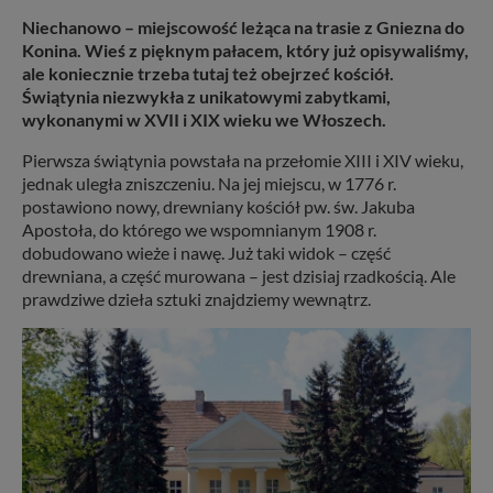
Niechanowo – miejscowość leżąca na trasie z Gniezna do
Konina. Wieś z pięknym pałacem, który już opisywaliśmy,
ale koniecznie trzeba tutaj też obejrzeć kościół.
Świątynia niezwykła z unikatowymi zabytkami,
wykonanymi w XVII i XIX wieku we Włoszech.
Pierwsza świątynia powstała na przełomie XIII i XIV wieku,
jednak uległa zniszczeniu. Na jej miejscu, w 1776 r.
postawiono nowy, drewniany kościół pw. św. Jakuba
Apostoła, do którego we wspomnianym 1908 r.
dobudowano wieże i nawę. Już taki widok – część
drewniana, a część murowana – jest dzisiaj rzadkością. Ale
prawdziwe dzieła sztuki znajdziemy wewnątrz.