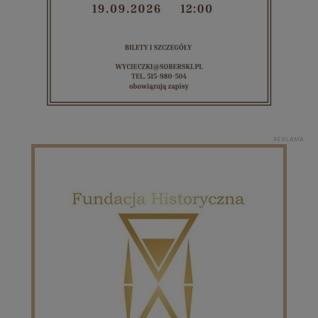
zmieniać zakresu naszych uprawnień. Twoje dane są u
nas bezpieczne, jeśli masz wątpliwości co do naszych
intencji, zawsze możesz wycofać swoją zgodę. Więcej
informacji uzyskach w naszej
Polityce Prywatności
.
Klikając znak X lub przycisk PRZEJDŹ DO SERWISU
wyrażasz zgodę na przetwarzanie Twoich danych.
Nasz serwis nie wykorzystuje oraz nie udostępnia
Twoich danych innym podmiotom oraz osobom
trzecim. Wyjątkiem jest sytuacja, gdy przekazanie
REKLAMA
Twoich danych jest elementem usługi (przekazanie
danych z formularza kontaktowego, przekazanie danych
w przypadku rezerwacji usług typu: nocleg, czartery,
itp). Więcej informacji o zasadach i funkcjonalności
serwisu w
Regulaminie Serwisu
.
Administratorem Twoich danych jest firma: Media
Lokalne Karol Soberski, z siedzibą w Gnieźnie, na os.
Piastowskim 10B/10. Możesz z nami skontaktować się
za pośrednictwem tej
strony
.
W każdej chwili możesz: zażądać dostępu do swoich
danych, zażądać ich poprawienia lub usunięcia,