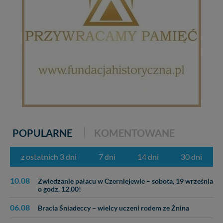
zabronić ich przetwarzania. Pamiętaj jednak, że nie
zawsze jest możliwe techniczne zrealizowanie Twoich
praw w odniesieniu do informacji zawartych w plikach
cookies. Twoja przeglądarka umożliwia Ci skasowanie
tych plików - w pewnych przypadkach nie możemy tego
zrobić za Ciebie.
Dziękujemy.
Pojezierze Gnieźnieńskie - odkrywaj i wypoczywaj...
Pojezierze Gnieźnieńskie - na weekend, wycieczkę,
wakacje...
POPULARNE
KOMENTOWANE
z ostatnich 3 dni
7 dni
14 dni
30 dni
10.08
Zwiedzanie pałacu w Czerniejewie – sobota, 19 września
o godz. 12.00!
06.08
Bracia Śniadeccy – wielcy uczeni rodem ze Żnina