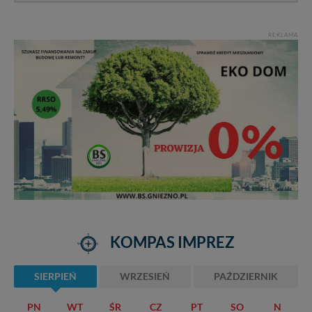
REKLAMA
KOMPAS IMPREZ
SIERPIEŃ
WRZESIEŃ
PAŹDZIERNIK
PN
WT
ŚR
CZ
PT
SO
N