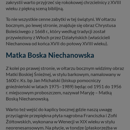
zakrystii warto przyjrzeć się rokokowej chrzcielnicy z XVIII
wieku z piękną sceną biblijną.
To nie wszystkie cenne zabytki w tej świątyni. W ołtarzu
bocznym, po lewej stronie, znajduje się obraz Chrystusa
Boleściwego z 1668 r., który według tradycji został
przywieziony z Włoch przez Działyńskich (właścicieli
Niechanowa od końca XVII do połowy XVIII wieku).
Matka Boska Niechanowska
Z kolei po prawej stronie, w ołtarzu bocznym widzimy obraz
Matki Boskiej Śnieżnej, w stylu barkowym, namalowany w
1600 r. Ks. bp Jan Michalski (biskup pomocniczy
gnieźnieński w latach 1975–1989) będąc od 1951 do 1956
r. miejscowym proboszczem, nazywał Maryję – Matką
Boską Niechanowską.
Warto też wejść do kaplicy bocznej gdzie naszą uwagę
przyciągnie przepiękna płyta nagrobna Franciszka i Zofii
Żółtowskich, wykonana w Wenecji w XIX wieku w stylu
neorenesansowym. Na płycie, w tondze (płaskorzeźba w