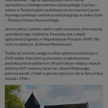
wyrzeźbiona z białego marmuru kararyjskiego (Carrara –
miasto w Toskanii gdzie wydobywa się ten marmur), przez
słynnego polskiego rzeźbiarza mieszkającego w stolicy Italii
– Tomasza Oskara Sosnowskiego.
Jest to jedna z siedmiu takich rzeźb na świecie, które wyszły
spod dłuta tego rzeźbiarza. Powstały one z okazji
ogłoszenia Dogmatu o Niepokalanym Poczęciu NMP. Dla
mnie ta rzeźba to „Królowa Niechanowa”.
Trzeba też zwrócić uwagę na ołtarz główny pochodzący z
XVIII wieku, który jest usytuowany w zakończonym
pięciobocznie prezbiterium. W centralnym miejscu ołtarza
widzimy XVII-wieczny obraz św. Jakuba Większego,
patrona parafii. Z kolei w górnej części jest obraz Serca Pana
Jezusa z 1926 r.