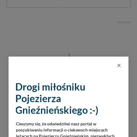
REKLAMA
×
Drogi miłośniku
Pojezierza
Gnieźnieńskiego :-)
Cieszymy się, że odwiedziłeś nasz portal w
poszukiwaniu informacji o ciekawych miejscach
leżących na Pojezierzu Gnieźnieńskim, niezwykłych