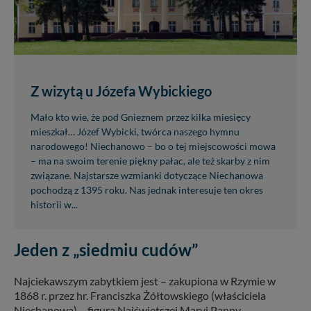
Z wizytą u Józefa Wybickiego
Mało kto wie, że pod Gnieznem przez kilka miesięcy
mieszkał… Józef Wybicki, twórca naszego hymnu
narodowego! Niechanowo – bo o tej miejscowości mowa
– ma na swoim terenie piękny pałac, ale też skarby z nim
związane. Najstarsze wzmianki dotyczące Niechanowa
pochodzą z 1395 roku. Nas jednak interesuje ten okres
historii w...
Jeden z „siedmiu cudów”
Najciekawszym zabytkiem jest – zakupiona w Rzymie w
1868 r. przez hr. Franciszka Żółtowskiego (właściciela
Niechanowa) – figura Najświętszej Maryi Panny,