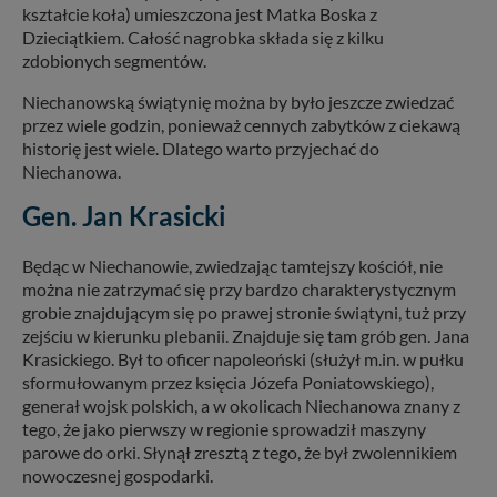
kształcie koła) umieszczona jest Matka Boska z
Dzieciątkiem. Całość nagrobka składa się z kilku
zdobionych segmentów.
Niechanowską świątynię można by było jeszcze zwiedzać
przez wiele godzin, ponieważ cennych zabytków z ciekawą
historię jest wiele. Dlatego warto przyjechać do
Niechanowa.
Gen. Jan Krasicki
Będąc w Niechanowie, zwiedzając tamtejszy kościół, nie
można nie zatrzymać się przy bardzo charakterystycznym
grobie znajdującym się po prawej stronie świątyni, tuż przy
zejściu w kierunku plebanii. Znajduje się tam grób gen. Jana
Krasickiego. Był to oficer napoleoński (służył m.in. w pułku
sformułowanym przez księcia Józefa Poniatowskiego),
generał wojsk polskich, a w okolicach Niechanowa znany z
tego, że jako pierwszy w regionie sprowadził maszyny
parowe do orki. Słynął zresztą z tego, że był zwolennikiem
nowoczesnej gospodarki.