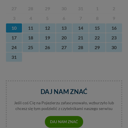
27
28
29
30
31
1
2
3
4
5
6
7
8
9
10
11
12
13
14
15
16
17
18
19
20
21
22
23
24
25
26
27
28
29
30
31
DAJ NAM ZNAĆ
Jeśli coś Cię na Pojezierzu zafascynowało, wzburzyło lub
chcesz się tym podzielić z czytelnikami naszego serwisu
DAJ NAM ZNAĆ