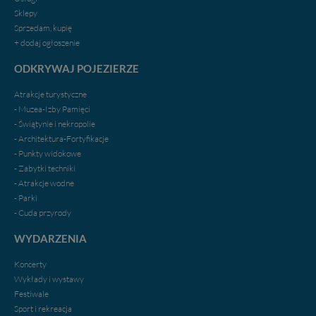
Sklepy
Sprzedam, kupię
+ dodaj ogłoszenie
ODKRYWAJ POJEZIERZE
Atrakcje turystyczne
- Muzea-Izby Pamięci
- Świątynie i nekropolie
- Architektura-Fortyfikacje
- Punkty widokowe
- Zabytki techniki
- Atrakcje wodne
- Parki
- Cuda przyrody
WYDARZENIA
Koncerty
Wykłady i wystawy
Festiwale
Sport i rekreacja