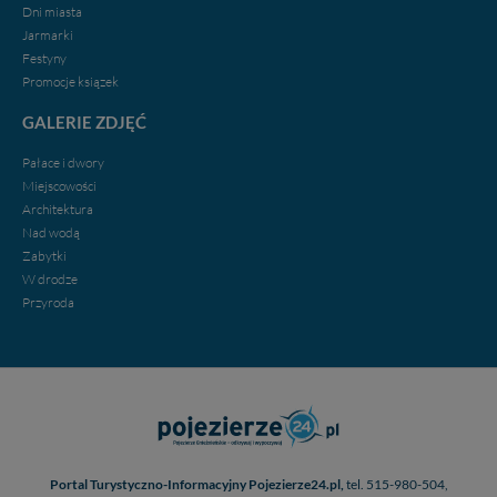
Dni miasta
Jarmarki
Festyny
Promocje ksiązek
GALERIE ZDJĘĆ
Pałace i dwory
Miejscowości
Architektura
Nad wodą
Zabytki
W drodze
Przyroda
Portal Turystyczno-Informacyjny Pojezierze24.pl,
tel. 515-980-504,