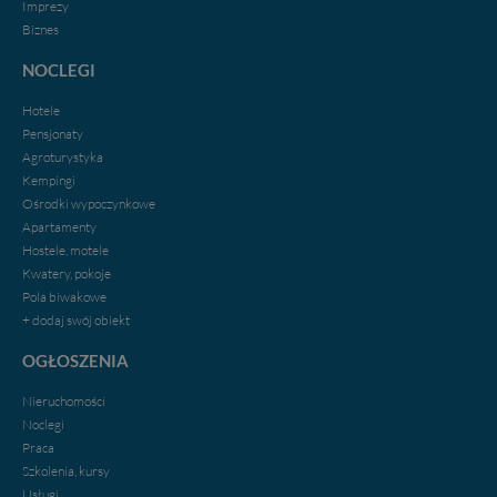
Imprezy
Biznes
NOCLEGI
Hotele
Pensjonaty
Agroturystyka
Kempingi
Ośrodki wypoczynkowe
Apartamenty
Hostele, motele
Kwatery, pokoje
Pola biwakowe
+ dodaj swój obiekt
OGŁOSZENIA
Nieruchomości
Noclegi
Praca
Szkolenia, kursy
Usługi