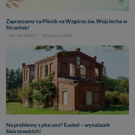
Zapraszamy na Piknik na Wzgórzu św. Wojciecha w
Strzelnie!
AKTUALNOŚCI
10 sierpnia 2026
Na problemy z płucami? Euskol – wynalazek
Skórzewskich!