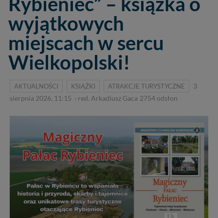
Rybieniec” – książka o
wyjątkowych
miejscach w sercu
Wielkopolski!
AKTUALNOŚCI
KSIĄŻKI
ATRAKCJE TURYSTYCZNE
3
sierpnia 2026, 11:15
›
red. Arkadiusz Gaca
2754
odsłon