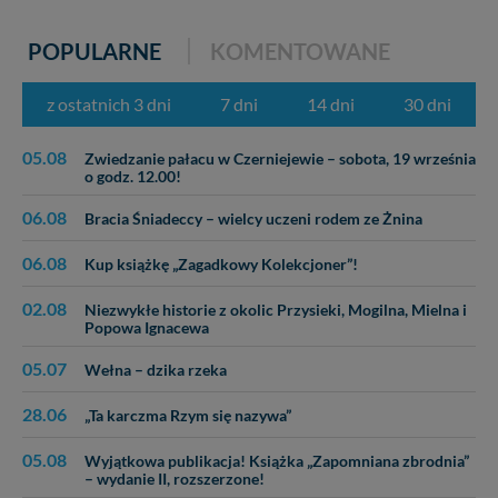
POPULARNE
KOMENTOWANE
z ostatnich 3 dni
7 dni
14 dni
30 dni
05.08
Zwiedzanie pałacu w Czerniejewie – sobota, 19 września
o godz. 12.00!
06.08
Bracia Śniadeccy – wielcy uczeni rodem ze Żnina
06.08
Kup książkę „Zagadkowy Kolekcjoner”!
02.08
Niezwykłe historie z okolic Przysieki, Mogilna, Mielna i
Popowa Ignacewa
05.07
Wełna – dzika rzeka
28.06
„Ta karczma Rzym się nazywa”
05.08
Wyjątkowa publikacja! Książka „Zapomniana zbrodnia”
– wydanie II, rozszerzone!