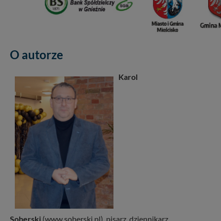
O autorze
Karol
Soberski
(www.soberski.pl), pisarz, dziennikarz,