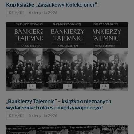
Kup książkę „Zagadkowy Kolekcjoner”!
KSIĄŻKI
6 sierpnia 2026
„Bankierzy Tajemnic” – książka o nieznanych
wydarzeniach okresu międzywojennego!
KSIĄŻKI
5 sierpnia 2026