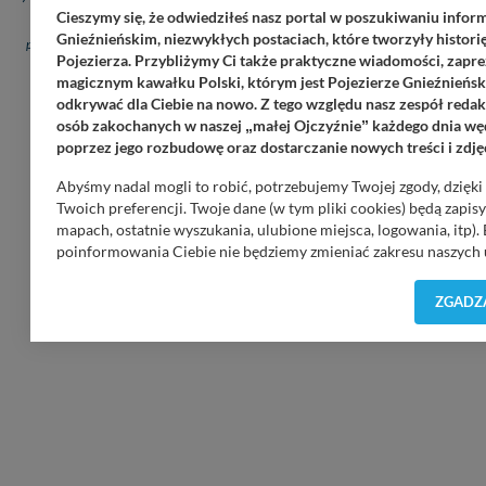
Cieszymy się, że odwiedziłeś nasz portal w poszukiwaniu infor
Gnieźnieńskim, niezwykłych postaciach, które tworzyły historię
pojezierze24.pl (c) 2020-2026. Wykorzystywanie materiałów, zdjęć zawartych na
Pojezierza. Przybliżymy Ci także praktyczne wiadomości, zapre
stronie możliwe po otrzymaniu zgody redakcji!.
magicznym kawałku Polski, którym jest Pojezierze Gnieźnieński
odkrywać dla Ciebie na nowo. Z tego względu nasz zespół redakc
osób zakochanych w naszej
małej Ojczyźnie
każdego dnia węd
„
”
poprzez jego rozbudowę oraz dostarczanie nowych treści i zdję
Abyśmy nadal mogli to robić, potrzebujemy Twojej zgody, dzięk
Płatności internetowe, przelewy - obsługuje PAYu
Twoich preferencji. Twoje dane (w tym pliki cookies) będą zapi
mapach, ostatnie wyszukania, ulubione miejsca, logowania, itp).
poinformowania Ciebie nie będziemy zmieniać zakresu naszych u
wątpliwości co do naszych intencji, zawsze możesz wycofać swo
Prywatności
. Klikając znak X lub przycisk PRZEJDŹ DO SERWIS
ZGADZA
Nasz serwis nie wykorzystuje oraz nie udostępnia Twoich dany
sytuacja, gdy przekazanie Twoich danych jest elementem usługi
danych w przypadku rezerwacji usług typu: nocleg, czartery, itp
Regulaminie Serwisu
.
Administratorem Twoich danych jest firma: Media Lokalne Karol 
Możesz z nami skontaktować się za pośrednictwem tej
strony
.