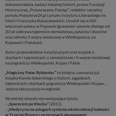
dokumentalista, badacz lokalnej historii, prezes Fundacji
Historycznej „Przywracamy Pamięć”, redaktor naczelny
portalu Pojezierze24.pl i prezes Instytutu Literackiego im.
Marii i Franciszka Rubaszewskich. Urodził się w XIX-
wiecznym pałacu w Popowie Ignacewie i pewnie dlatego od
20 lat odkrywa tajemnice ziemiaństwa, pałaców i dworów
oraz sekrety II wojny światowej w Wielkopolsce, na
Kujawach i Pałukach.
Autor przewodników turystycznych oraz książek o
skarbach i tajemnicach, o ziemiaństwie i II wojnie światowej
na pograniczu Wielkopolski, Kujaw i Pałuk.
„Magiczny Pałac Rybieniec”
to kolejna, szesnasta już
książka Karola Soberskiego o historii, zagadkach,
tajemnicach i skarbach pogranicza Wielkopolski i Kujaw…
Jedyna taka pozycja w regionie.
Wcześniej ukazały się następujące tytuły:
-
„Spacerem po Kłecku”
(2011),
-
„Medycyna na usługach systemu eksterminacji ludności
w Trzeciej Rzeszy i na terenach okupowanej