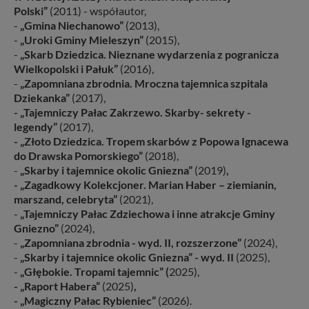
Polski”
(2011) - współautor,
-
„Gmina Niechanowo”
(2013),
-
„Uroki Gminy Mieleszyn”
(2015),
-
„Skarb Dziedzica. Nieznane wydarzenia z pogranicza
Wielkopolski i Pałuk”
(2016),
-
„Zapomniana zbrodnia. Mroczna tajemnica szpitala
Dziekanka”
(2017),
- „Tajemniczy Pałac Zakrzewo. Skarby- sekrety -
legendy”
(2017),
- „Złoto Dziedzica. Tropem skarbów z Popowa Ignacewa
do Drawska Pomorskiego”
(2018),
-
„Skarby i tajemnice okolic Gniezna”
(2019)
,
- „Zagadkowy Kolekcjoner. Marian Haber – ziemianin,
marszand, celebryta”
(2021),
-
„Tajemniczy Pałac Zdziechowa i inne atrakcje Gminy
Gniezno”
(2024),
-
„Zapomniana zbrodnia - wyd. II, rozszerzone”
(2024),
-
„Skarby i tajemnice okolic Gniezna
” - wyd. II
(2025),
-
„Głębokie. Tropami tajemnic” (
2025),
- „Raport Habera”
(2025)
,
- „Magiczny Pałac Rybieniec”
(2026).