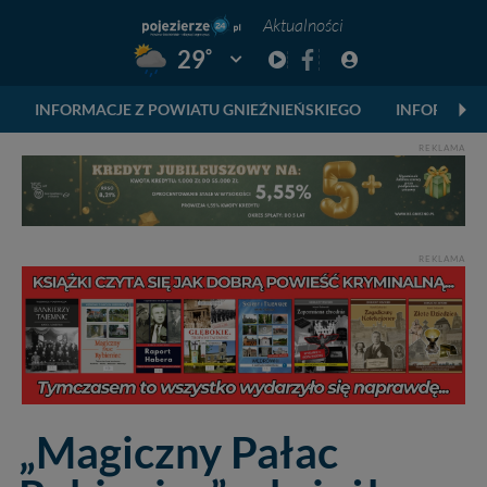
Aktualności
°
29
Pogoda: Gniezno
INFORMACJE Z POWIATU GNIEŹNIEŃSKIEGO
INFORMACJ
REKLAMA
REKLAMA
„Magiczny Pałac