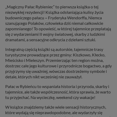
„Magiczny Pałac Rybieniec” to pierwsza książka o tej
niezwykłej rezydencji! Książka odsłaniająca kulisy życia
budowniczego pałacu
–
Fryderyka Wendorffa, Niemca
szanującego Polaków, człowieka dziś niemal całkowicie
zapomnianego! To opowieść, w której tajemnice przeplatają
się z wydarzeniami II wojny światowej, skarby z ludzkimi
dramatami, a sensacyjne odkrycia z dziełami sztuki.
Integralną częścią książki są autorskie, tajemnicze trasy
turystyczne prowadzące przez gminy: Kiszkowo, Kłecko,
Mieścisko i Mieleszyn. Przemierzając ten region można,
dostrzec całe jego kulturowe i przyrodnicze bogactwo, a gdy
przyjrzymy się uważniej, wówczas dostrzeżemy symbole i
detale, których nikt wcześniej nie zauważył.
Pałac w Rybieńcu to wspaniała historia i przyroda, skarby i
tajemnice, ale także współczesność, która sprawia, że warto
tu przyjechać. Na wycieczkę, weekend czy wakacje!
W książce znajdziemy także wiele sensacji historycznych,
które wydają się nieprawdopodobne, ale wydarzyły się