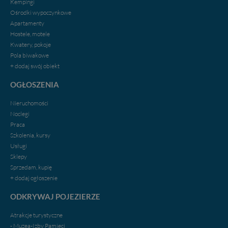
Kempingi
Ośrodki wypoczynkowe
Apartamenty
Hostele, motele
Kwatery, pokoje
Pola biwakowe
+ dodaj swój obiekt
OGŁOSZENIA
Nieruchomości
Noclegi
Praca
Szkolenia, kursy
Usługi
Sklepy
Sprzedam, kupię
+ dodaj ogłoszenie
ODKRYWAJ POJEZIERZE
Atrakcje turystyczne
- Muzea-Izby Pamięci