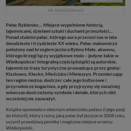
fot. Instytut Literacki
Pałac Rybieniec… Miejsce wypełnione historią,
tajemnicami, dziełami sztuki i duchami przeszłości…
Ponad stuletni pałac, którego aura przenosi nas w lata
dwudzieste i trzydzieste XX wieku. Pałac malowniczo
położony nad brzegiem jeziora Rybno Małe, akwenu,
którego brzegi łączy wyjątkowe molo – jedyne takie w
Wielkopolsce! Integralną częścią książki są autorskie,
tajemnicze trasy turystyczne prowadzące przez gminy:
Kiszkowo, Kłecko, Mieścisko i Mieleszyn. Przemierzając
ten region można, dostrzec całe jego kulturowe i
przyrodnicze bogactwo, a gdy przyjrzymy się uważniej,
wówczas dostrzeżemy symbole i detale, których nikt
wcześniej nie zauważył.
Książka opowiada o obecnym właścicielu pałacu (i jego pasji
do historii), który z ruiny, jaką pałac był jeszcze w 2008 roku,
uczynił prawdziwą perełkę i magiczne miejsce w sercu
Wielkopolski.