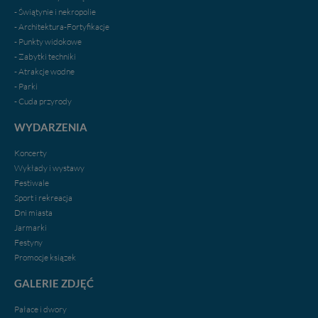
- Świątynie i nekropolie
- Architektura-Fortyfikacje
- Punkty widokowe
- Zabytki techniki
- Atrakcje wodne
- Parki
- Cuda przyrody
WYDARZENIA
Koncerty
Wykłady i wystawy
Festiwale
Sport i rekreacja
Dni miasta
Jarmarki
Festyny
Promocje ksiązek
GALERIE ZDJĘĆ
Pałace i dwory