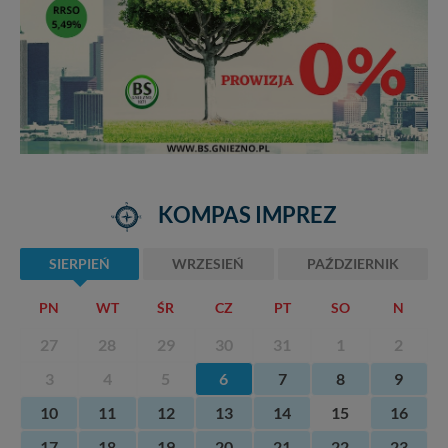
KOMPAS IMPREZ
SIERPIEŃ
WRZESIEŃ
PAŹDZIERNIK
PN
WT
ŚR
CZ
PT
SO
N
27
28
29
30
31
1
2
3
4
5
6
7
8
9
10
11
12
13
14
15
16
17
18
19
20
21
22
23