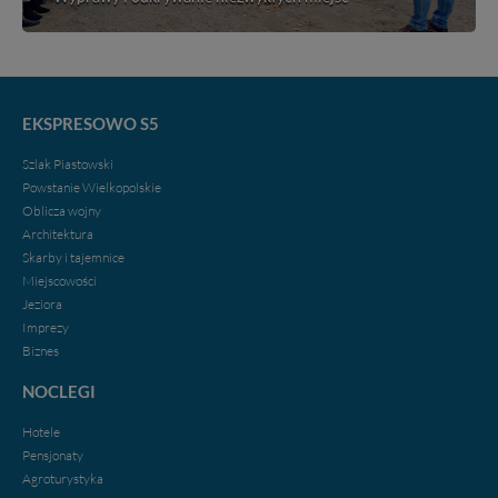
EKSPRESOWO S5
Szlak Piastowski
Powstanie Wielkopolskie
Oblicza wojny
Architektura
Skarby i tajemnice
Miejscowości
Jeziora
Imprezy
Biznes
NOCLEGI
Hotele
Pensjonaty
Agroturystyka