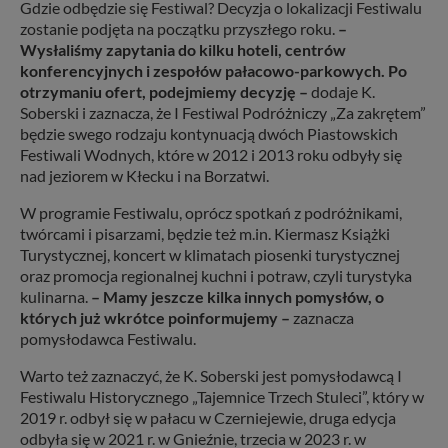
Gdzie odbędzie się Festiwal? Decyzja o lokalizacji Festiwalu
zostanie podjęta na początku przyszłego roku.
–
Wysłaliśmy zapytania do kilku hoteli, centrów
konferencyjnych i zespołów pałacowo-parkowych. Po
otrzymaniu ofert, podejmiemy decyzję –
dodaje K.
Soberski i zaznacza, że I Festiwal Podróżniczy „Za zakrętem”
będzie swego rodzaju kontynuacją dwóch Piastowskich
Festiwali Wodnych, które w 2012 i 2013 roku odbyły się
nad jeziorem w Kłecku i na Borzatwi.
W programie Festiwalu, oprócz spotkań z podróżnikami,
twórcami i pisarzami, będzie też m.in. Kiermasz Książki
Turystycznej, koncert w klimatach piosenki turystycznej
oraz promocja regionalnej kuchni i potraw, czyli turystyka
kulinarna.
– Mamy jeszcze kilka innych pomysłów, o
których już wkrótce poinformujemy –
zaznacza
pomysłodawca Festiwalu.
Warto też zaznaczyć, że K. Soberski jest pomysłodawcą I
Festiwalu Historycznego „Tajemnice Trzech Stuleci”, który w
2019 r. odbył się w pałacu w Czerniejewie, druga edycja
odbyła się w 2021 r. w Gnieźnie, trzecia w 2023 r. w