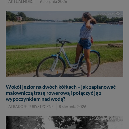
AKTUALNOŚCI
9 sierpnia 2026
Wokół jezior na dwóch kółkach – jak zaplanować
malowniczą trasę rowerową i połączyć ją z
wypoczynkiem nad wodą?
ATRAKCJE TURYSTYCZNE
8 sierpnia 2026