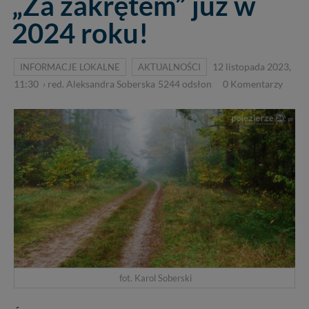
„Za zakrętem” już w
2024 roku!
INFORMACJE LOKALNE
AKTUALNOŚCI
12 listopada 2023,
11:30
›
red. Aleksandra Soberska
5244
odsłon
0
Komentarzy
fot. Karol Soberski