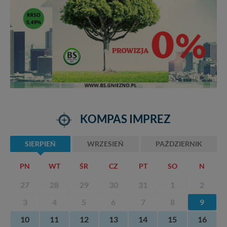
KOMPAS IMPREZ
SIERPIEŃ
WRZESIEŃ
PAŹDZIERNIK
PN
WT
ŚR
CZ
PT
SO
N
27
28
29
30
31
1
2
3
4
5
6
7
8
9
10
11
12
13
14
15
16