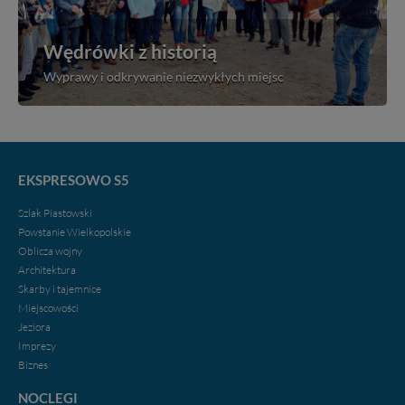
Wędrówki z historią
Wyprawy i odkrywanie niezwykłych miejsc
EKSPRESOWO S5
Szlak Piastowski
Powstanie Wielkopolskie
Oblicza wojny
Architektura
Skarby i tajemnice
Miejscowości
Jeziora
Imprezy
Biznes
NOCLEGI