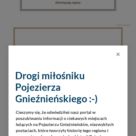
REKLAMA
×
Drogi miłośniku
Pojezierza
Gnieźnieńskiego :-)
Cieszymy się, że odwiedziłeś nasz portal w
poszukiwaniu informacji o ciekawych miejscach
leżących na Pojezierzu Gnieźnieńskim, niezwykłych
postaciach, które tworzyły historię tego regionu i