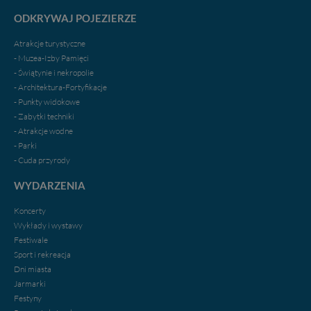
ODKRYWAJ POJEZIERZE
Atrakcje turystyczne
- Muzea-Izby Pamięci
- Świątynie i nekropolie
- Architektura-Fortyfikacje
- Punkty widokowe
- Zabytki techniki
- Atrakcje wodne
- Parki
- Cuda przyrody
WYDARZENIA
Koncerty
Wykłady i wystawy
Festiwale
Sport i rekreacja
Dni miasta
Jarmarki
Festyny