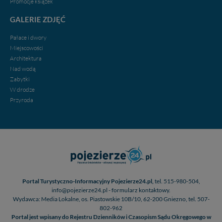
Promocje ksiązek
GALERIE ZDJĘĆ
Pałace i dwory
Miejscowości
Architektura
Nad wodą
Zabytki
W drodze
Przyroda
Portal Turystyczno-Informacyjny Pojezierze24.pl,
tel. 515-980-504,
info@pojezierze24.pl - formularz kontaktowy.
Wydawca: Media Lokalne, os. Piastowskie 10B/10, 62-200 Gniezno, tel. 507-
802-962
Portal jest wpisany do Rejestru Dzienników i Czasopism Sądu Okręgowego w