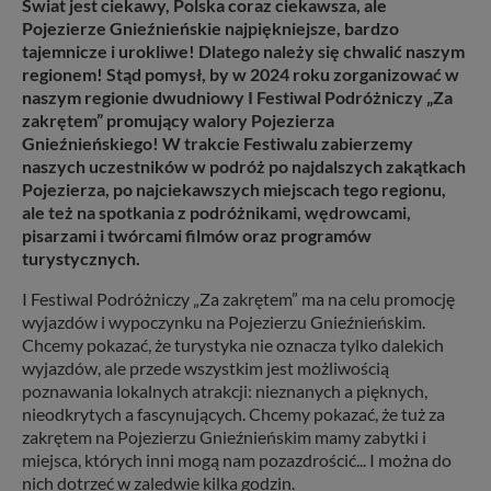
Świat jest ciekawy, Polska coraz ciekawsza, ale
Pojezierze Gnieźnieńskie najpiękniejsze, bardzo
tajemnicze i urokliwe! Dlatego należy się chwalić naszym
regionem! Stąd pomysł, by w 2024 roku zorganizować w
naszym regionie dwudniowy I Festiwal Podróżniczy „Za
zakrętem” promujący walory Pojezierza
Gnieźnieńskiego! W trakcie Festiwalu zabierzemy
naszych uczestników w podróż po najdalszych zakątkach
Pojezierza, po najciekawszych miejscach tego regionu,
ale też na spotkania z podróżnikami, wędrowcami,
pisarzami i twórcami filmów oraz programów
turystycznych.
I Festiwal Podróżniczy „Za zakrętem” ma na celu promocję
wyjazdów i wypoczynku na Pojezierzu Gnieźnieńskim.
Chcemy pokazać, że turystyka nie oznacza tylko dalekich
wyjazdów, ale przede wszystkim jest możliwością
poznawania lokalnych atrakcji: nieznanych a pięknych,
nieodkrytych a fascynujących. Chcemy pokazać, że tuż za
zakrętem na Pojezierzu Gnieźnieńskim mamy zabytki i
miejsca, których inni mogą nam pozazdrościć... I można do
nich dotrzeć w zaledwie kilka godzin.