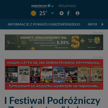
Aktualności
°
25
Pogoda: Gniezno
INFORMACJE Z POWIATU GNIEŹNIEŃSKIEGO
INFORMACJ
REKLAMA
REKLAMA
I Festiwal Podróżniczy