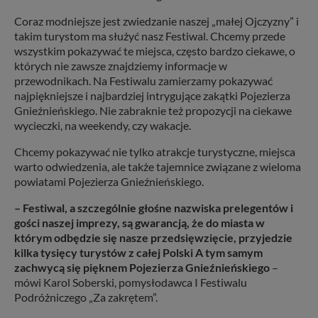
Coraz modniejsze jest zwiedzanie naszej „małej Ojczyzny” i
takim turystom ma służyć nasz Festiwal. Chcemy przede
wszystkim pokazywać te miejsca, często bardzo ciekawe, o
których nie zawsze znajdziemy informacje w
przewodnikach. Na Festiwalu zamierzamy pokazywać
najpiękniejsze i najbardziej intrygujące zakątki Pojezierza
Gnieźnieńskiego. Nie zabraknie też propozycji na ciekawe
wycieczki, na weekendy, czy wakacje.
Chcemy pokazywać nie tylko atrakcje turystyczne, miejsca
warto odwiedzenia, ale także tajemnice związane z wieloma
powiatami Pojezierza Gnieźnieńskiego.
– Festiwal, a szczególnie głośne nazwiska prelegentów i
gości naszej imprezy, są gwarancją, że do miasta w
którym odbędzie się nasze przedsięwzięcie, przyjedzie
kilka tysięcy turystów z całej Polski A tym samym
zachwycą się pięknem Pojezierza Gnieźnieńskiego
–
mówi Karol Soberski, pomysłodawca I Festiwalu
Podróżniczego „Za zakrętem”.