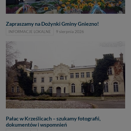
praw w odniesieniu do informacji zawartych w plikach
cookies. Twoja przeglądarka umożliwia Ci skasowanie
tych plików - w pewnych przypadkach nie możemy tego
zrobić za Ciebie.
Zapraszamy na Dożynki Gminy Gniezno!
Dziękujemy.
INFORMACJE LOKALNE
9 sierpnia 2026
Pojezierze Gnieźnieńskie - odkrywaj i wypoczywaj...
Pojezierze Gnieźnieńskie - na weekend, wycieczkę,
wakacje...
Pałac w Krześlicach – szukamy fotografii,
dokumentów i wspomnień