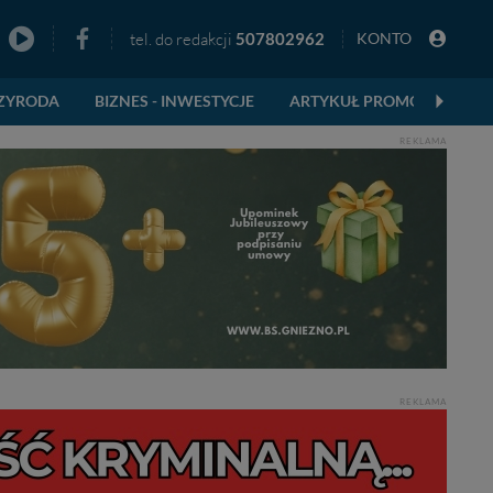
tel. do redakcji
507802962
KONTO
zno
ZYRODA
BIZNES - INWESTYCJE
ARTYKUŁ PROMOCYJNY
REKLAMA
REKLAMA