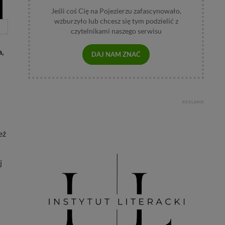
Jeśli coś Cię na Pojezierzu zafascynowało,
wzburzyło lub chcesz się tym podzielić z
czytelnikami naszego serwisu
a,
DAJ NAM ZNAĆ
REKLAMA
eż
j