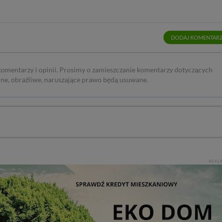
 w plikach cookies. Twoja przeglądarka umożliwia Ci skasowanie tych p
my tego zrobić za Ciebie.
DODAJ KOMENTAR
skie - odkrywaj i wypoczywaj... Pojezierze Gnieźnieńskie - na weekend, w
 komentarzy i opinii. Prosimy o zamieszczanie komentarzy dotyczących
rne, obraźliwe, naruszające prawo będą usuwane.
REKL