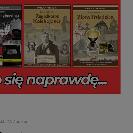
ski
2127
odsłon