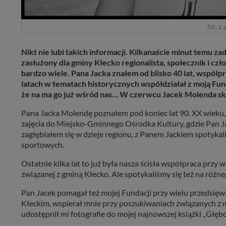
fot. z
Nikt nie lubi takich informacji. Kilkanaście minut temu z
zasłużony dla gminy Kłecko regionalista, społecznik i czł
bardzo wiele. Pana Jacka znałem od blisko 40 lat, współp
latach w tematach historycznych współdziałał z moją Fu
że na ma go już wśród nas… W czerwcu Jacek Molenda sko
Pana Jacka Molendę poznałem pod koniec lat 90. XX wieku
zajęcia do Miejsko-Gminnego Ośrodka Kultury, gdzie Pan Jac
zagłębiałem się w dzieje regionu, z Panem Jackiem spotykal
sportowych.
Ostatnie kilka lat to już była nasza ścisła współpraca przy w
związanej z gminą Kłecko. Ale spotykaliśmy się też na różn
Pan Jacek pomagał też mojej Fundacji przy wielu przedsięwz
Kłeckim, wspierał mnie przy poszukiwaniach związanych z ma
udostępnił mi fotografie do mojej najnowszej książki „Głębo