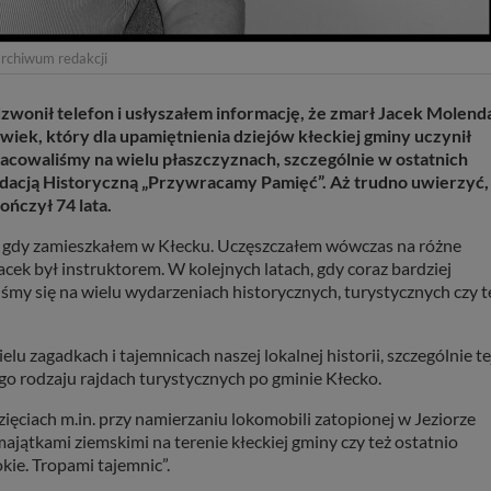
 archiwum redakcji
adzwonił telefon i usłyszałem informację, że zmarł Jacek Molend
owiek, który dla upamiętnienia dziejów kłeckiej gminy uczynił
racowaliśmy na wielu płaszczyznach, szczególnie w ostatnich
ndacją Historyczną „Przywracamy Pamięć”. Aż trudno uwierzyć,
ńczył 74 lata.
, gdy zamieszkałem w Kłecku. Uczęszczałem wówczas na różne
ek był instruktorem. W kolejnych latach, gdy coraz bardziej
iśmy się na wielu wydarzeniach historycznych, turystycznych czy t
ielu zagadkach i tajemnicach naszej lokalnej historii, szczególnie te
ego rodzaju rajdach turystycznych po gminie Kłecko.
ięciach m.in. przy namierzaniu lokomobili zatopionej w Jeziorze
jątkami ziemskimi na terenie kłeckiej gminy czy też ostatnio
kie. Tropami tajemnic”.