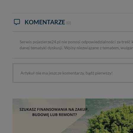
informacji zawartych
przypadkach nie może
Dziękujemy.
KOMENTARZE
(0)
Pojezierze Gnieźnień
Serwis pojezierze24.pl nie ponosi odpowiedzialności za treść
danej tematyki dyskusji. Wpisy niezwiązane z tematem, wulga
Artykuł nie ma jeszcze komentarzy, bądź pierwszy!