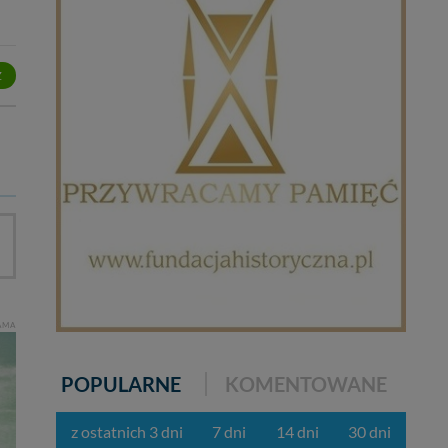
lików - w pewnych
Z
ycieczkę, wakacje...
AMA
POPULARNE
KOMENTOWANE
z ostatnich 3 dni
7 dni
14 dni
30 dni