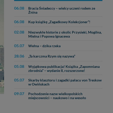
06.08
Bracia Śniadeccy – wielcy uczeni rodem ze
Żnina
06.08
Kup książkę „Zagadkowy Kolekcjoner”!
02.08
Niezwykłe historie z okolic Przysieki, Mogilna,
Mielna i Popowa Ignacewa
05.07
Wełna – dzika rzeka
28.06
„Ta karczma Rzym się nazywa”
05.08
Wyjątkowa publikacja! Książka „Zapomniana
zbrodnia” – wydanie II, rozszerzone!
05.07
Skarby klasztoru i zagadki pałacu von Treskow
w Owińskach
09.07
Pochodzenie nazw wielkopolskich
miejscowości – naukowo i na wesoło