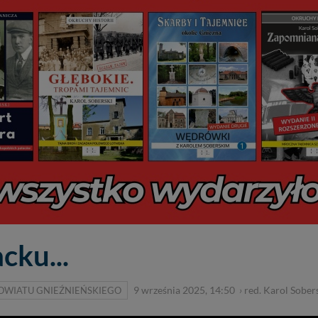
cku...
OWIATU GNIEŹNIEŃSKIEGO
9 września 2025, 14:50
›
red. Karol Sober