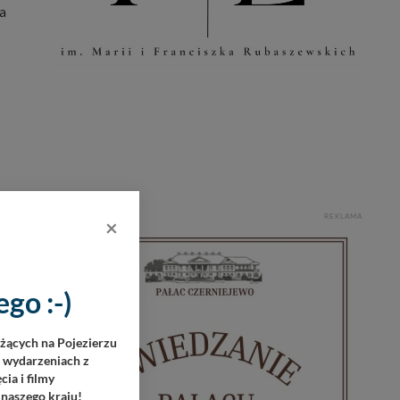
wa
REKLAMA
×
go :-)
eżących na Pojezierzu
h wydarzeniach z
ia i filmy
 naszego kraju!