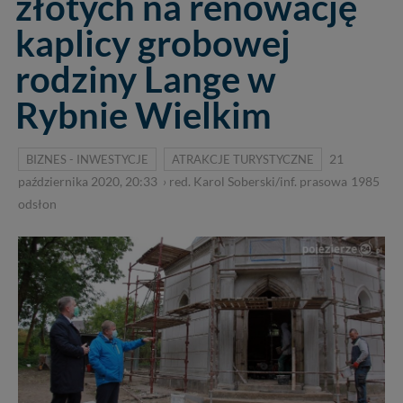
złotych na renowację
kaplicy grobowej
rodziny Lange w
Rybnie Wielkim
BIZNES - INWESTYCJE
ATRAKCJE TURYSTYCZNE
21
października 2020, 20:33
›
red. Karol Soberski/inf. prasowa
1985
odsłon