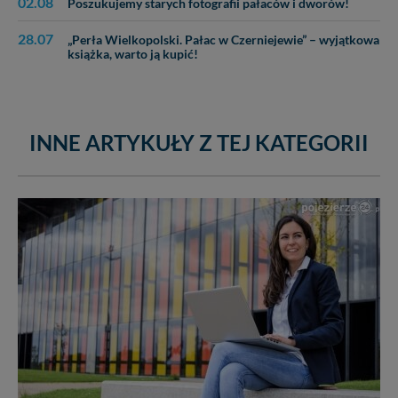
02.08
Poszukujemy starych fotografii pałaców i dworów!
cookies. Twoja przeglądarka umożliwia Ci skasowanie
tych plików - w pewnych przypadkach nie możemy tego
28.07
„Perła Wielkopolski. Pałac w Czerniejewie” – wyjątkowa
zrobić za Ciebie.
książka, warto ją kupić!
Dziękujemy.
Pojezierze Gnieźnieńskie - odkrywaj i wypoczywaj...
Pojezierze Gnieźnieńskie - na weekend, wycieczkę,
INNE ARTYKUŁY Z TEJ KATEGORII
wakacje...