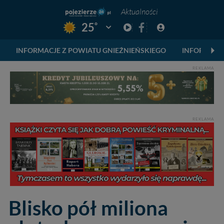
Aktualności
°
25
Pogoda: Gniezno
INFORMACJE Z POWIATU GNIEŹNIEŃSKIEGO
INFORMACJ
REKLAMA
REKLAMA
Blisko pół miliona