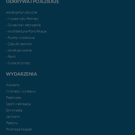
ODKRYWAJ POJEZIERZE
Atrakcje turystyczne
- Muzea-Izby Pamięci
- Świątynie i nekropolie
- Architektura-Fortyfikacje
- Punkty widokowe
- Zabytki techniki
- Atrakcje wodne
- Parki
- Cuda przyrody
WYDARZENIA
Koncerty
Wykłady i wystawy
Festiwale
Sport i rekreacja
Dni miasta
Jarmarki
Festyny
Promocje ksiązek