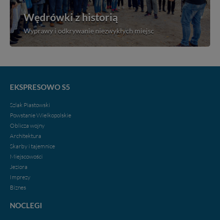
Wędrówki z historią
Wyprawy i odkrywanie niezwykłych miejsc
EKSPRESOWO S5
Szlak Piastowski
Powstanie Wielkopolskie
Oblicza wojny
Architektura
Skarby i tajemnice
Miejscowości
Jeziora
Imprezy
Biznes
NOCLEGI