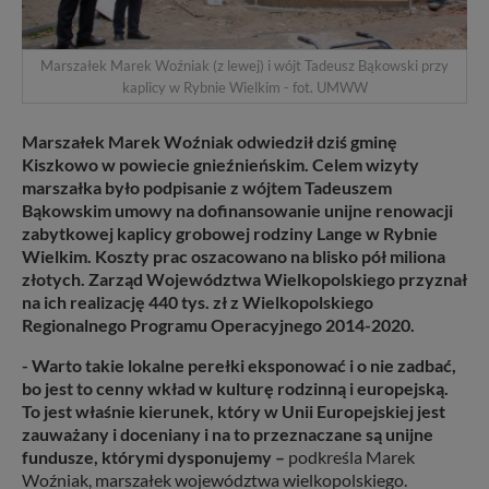
Marszałek Marek Woźniak (z lewej) i wójt Tadeusz Bąkowski przy
kaplicy w Rybnie Wielkim - fot. UMWW
Marszałek Marek Woźniak odwiedził dziś gminę
Kiszkowo w powiecie gnieźnieńskim. Celem wizyty
marszałka było podpisanie z wójtem Tadeuszem
Bąkowskim umowy na dofinansowanie unijne renowacji
zabytkowej kaplicy grobowej rodziny Lange w Rybnie
Wielkim. Koszty prac oszacowano na blisko pół miliona
złotych. Zarząd Województwa Wielkopolskiego przyznał
na ich realizację 440 tys. zł z Wielkopolskiego
Regionalnego Programu Operacyjnego 2014-2020.
- Warto takie lokalne perełki eksponować i o nie zadbać,
bo jest to cenny wkład w kulturę rodzinną i europejską.
To jest właśnie kierunek, który w Unii Europejskiej jest
zauważany i doceniany i na to przeznaczane są unijne
fundusze, którymi dysponujemy –
podkreśla Marek
Woźniak, marszałek województwa wielkopolskiego.