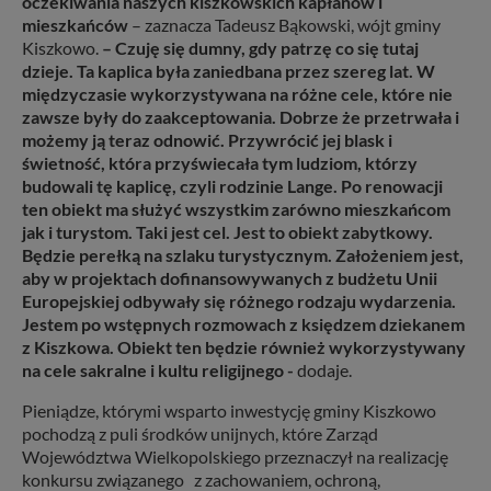
oczekiwania naszych kiszkowskich kapłanów i
mieszkańców
– zaznacza Tadeusz Bąkowski, wójt gminy
Kiszkowo.
– Czuję się dumny, gdy patrzę co się tutaj
dzieje. Ta kaplica była zaniedbana przez szereg lat. W
międzyczasie wykorzystywana na różne cele, które nie
zawsze były do zaakceptowania. Dobrze że przetrwała i
możemy ją teraz odnowić. Przywrócić jej blask i
świetność, która przyświecała tym ludziom, którzy
budowali tę kaplicę, czyli rodzinie Lange. Po renowacji
ten obiekt ma służyć wszystkim zarówno mieszkańcom
jak i turystom. Taki jest cel. Jest to obiekt zabytkowy.
Będzie perełką na szlaku turystycznym. Założeniem jest,
aby w projektach dofinansowywanych z budżetu Unii
Europejskiej odbywały się różnego rodzaju wydarzenia.
Jestem po wstępnych rozmowach z księdzem dziekanem
z Kiszkowa. Obiekt ten będzie również wykorzystywany
na cele sakralne i kultu religijnego -
dodaje.
Pieniądze, którymi wsparto inwestycję gminy Kiszkowo
pochodzą z puli środków unijnych, które Zarząd
Województwa Wielkopolskiego przeznaczył na realizację
konkursu związanego z zachowaniem, ochroną,