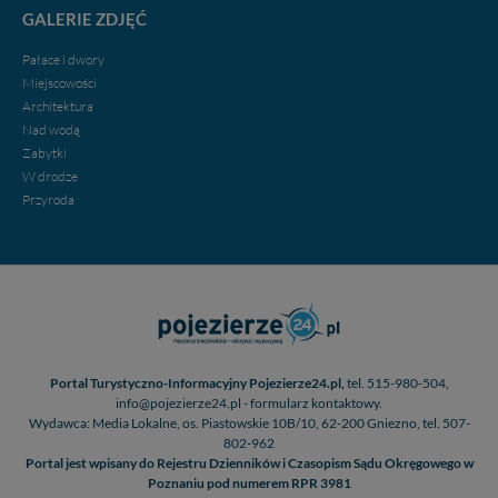
GALERIE ZDJĘĆ
Pałace i dwory
Miejscowości
Architektura
Nad wodą
Zabytki
W drodze
Przyroda
Portal Turystyczno-Informacyjny Pojezierze24.pl,
tel. 515-980-504,
info@pojezierze24.pl - formularz kontaktowy.
Wydawca: Media Lokalne, os. Piastowskie 10B/10, 62-200 Gniezno, tel. 507-
802-962
Portal jest wpisany do Rejestru Dzienników i Czasopism Sądu Okręgowego w
Poznaniu pod numerem RPR 3981