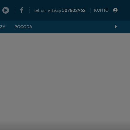
tel. do redakcji
507802962
KONTO
zno
EZY
POGODA