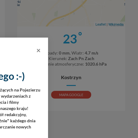
Leaflet
|
Wikimedia
°
23
×
Opady:
0 mm
, Wiatr:
4.7 m/s
Kierunek:
Zach Pn Zach
Ciśnienie atmosferyczne:
1020.6 hPa
go :-)
Kostrzyn
eżących na Pojezierzu
MAPA GOOGLE
h wydarzeniach z
ia i filmy
 naszego kraju!
ół redakcyjny,
źnie
każdego dnia
”
tarczanie nowych
Z