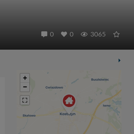
0
0
3065
+
−