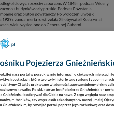
epodległościowych przeciw zaborcom. W 1848 r. podczas Wiosny
rzucono z budynków orły pruskie. Podczas Powstania
ompanię oraz pluton powstańczy. Po wkroczeniu wojsk
a 1939 r. żandarmeria rozstrzelała 28 obywateli Kostrzyna i
bozach, wielu wysiedlono do Generalnej Guberni.
zwijać, stając się po 1947 r. centrum gospodarczym gminy.
ości publicznej. Miasto i gmina zostały zwodociągowane,
nalizację sanitarną.
ości, takich jak: generał Wojsk Polskich Ignacy Prądzyński
ośniku Pojezierza Gnieźnieńskie
, publicysta Roman Szymański, działacz oświatowy ks. Antonii
lkońscy związani z Siekierkami.
(źródło:
kostrzyn.wlkp.pl
)
iedziłeś nasz portal w poszukiwaniu informacji o ciekawych miejscach l
ykłych postaciach, które tworzyły historię tego regionu i zapomnianyc
Przybliżymy Ci także praktyczne wiadomości, zaprezentujemy piękne zdjęc
agicznym kawałku Polski, którym jest Pojezierze Gnieźnieńskie - perła
ze Gnieźnieńskie odkrywać dla Ciebie na nowo. Z tego względu nasz zesp
jonatów, miłośników, czy wręcz osób zakochanych w naszej
małej Ojczy
„
u Gnieźnieńskim, by rozwijać portal, poprzez jego rozbudowę oraz dos
DODAJ KOMENTAR