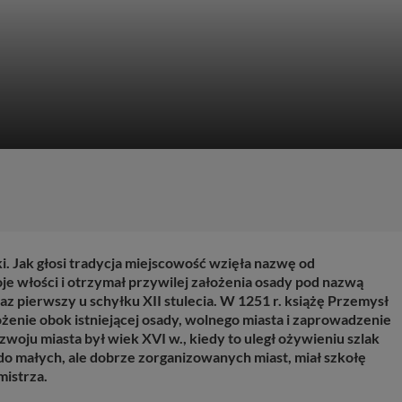
i. Jak głosi tradycja miejscowość wzięła nazwę od
je włości i otrzymał przywilej założenia osady pod nazwą
az pierwszy u schyłku XII stulecia. W 1251 r. książę Przemysł
ożenie obok istniejącej osady, wolnego miasta i zaprowadzenie
oju miasta był wiek XVI w., kiedy to uległ ożywieniu szlak
o małych, ale dobrze zorganizowanych miast, miał szkołę
mistrza.