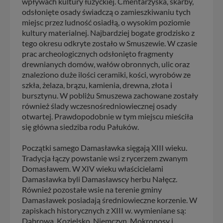
wpływach kultury łużyckiej. Cmentarzyska, skarby,
odsłonięte osady świadczą o zamieszkiwaniu tych
miejsc przez ludność osiadłą, o wysokim poziomie
kultury materialnej. Najbardziej bogate grodzisko z
tego okresu odkryte zostało w Smuszewie. W czasie
prac archeologicznych odsłonięto fragmenty
drewnianych domów, wałów obronnych, ulic oraz
znaleziono duże ilości ceramiki, kości, wyrobów ze
szkła, żelaza, brązu, kamienia, drewna, złota i
bursztynu. W pobliżu Smuszewa zachowane zostały
również ślady wczesnośredniowiecznej osady
otwartej. Prawdopodobnie w tym miejscu mieściła
się główna siedziba rodu Pałuków.
Początki samego Damasławka sięgają XIII wieku.
Tradycja łączy powstanie wsi z rycerzem zwanym
Domasławem. W XIV wieku właścicielami
Damasławka byli Damasławscy herbu Nałęcz.
Również pozostałe wsie na terenie gminy
Damasławek posiadają średniowieczne korzenie. W
zapiskach historycznych z XIII w. wymieniane są:
Dąbrowa, Kozielsko, Niemczyn, Mokronosy i