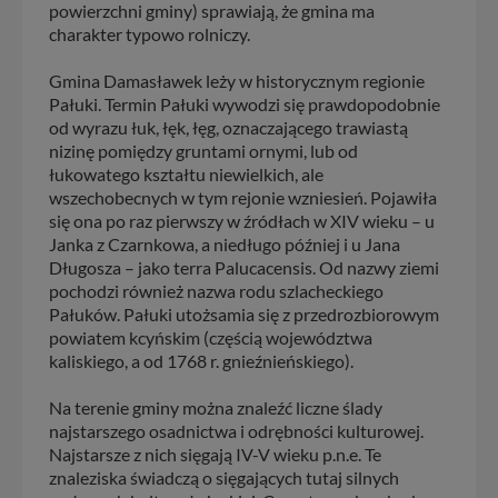
powierzchni gminy) sprawiają, że gmina ma
charakter typowo rolniczy.
Gmina Damasławek leży w historycznym regionie
Pałuki. Termin Pałuki wywodzi się prawdopodobnie
od wyrazu łuk, łęk, łęg, oznaczającego trawiastą
nizinę pomiędzy gruntami ornymi, lub od
łukowatego kształtu niewielkich, ale
wszechobecnych w tym rejonie wzniesień. Pojawiła
się ona po raz pierwszy w źródłach w XIV wieku – u
Janka z Czarnkowa, a niedługo później i u Jana
Długosza – jako terra Palucacensis. Od nazwy ziemi
pochodzi również nazwa rodu szlacheckiego
Pałuków. Pałuki utożsamia się z przedrozbiorowym
powiatem kcyńskim (częścią województwa
kaliskiego, a od 1768 r. gnieźnieńskiego).
Na terenie gminy można znaleźć liczne ślady
najstarszego osadnictwa i odrębności kulturowej.
Najstarsze z nich sięgają IV-V wieku p.n.e. Te
znaleziska świadczą o sięgających tutaj silnych