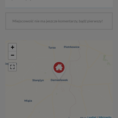
Twoich danych innym podmiotom oraz osobom
trzecim. Wyjątkiem jest sytuacja, gdy przekazanie
Twoich danych jest elementem usługi (przekazanie
danych z formularza kontaktowego, przekazanie danych
Miejscowość nie ma jeszcze komentarzy, bądź pierwszy!
w przypadku rezerwacji usług typu: nocleg, czartery,
itp). Więcej informacji o zasadach i funkcjonalności
serwisu w
Regulaminie Serwisu
.
Administratorem Twoich danych jest firma: Media
+
Lokalne Karol Soberski, z siedzibą w Gnieźnie, na os.
−
Piastowskim 10B/10. Możesz z nami skontaktować się
za pośrednictwem tej
strony
.
W każdej chwili możesz: zażądać dostępu do swoich
danych, zażądać ich poprawienia lub usunięcia,
zabronić ich przetwarzania. Pamiętaj jednak, że nie
zawsze jest możliwe techniczne zrealizowanie Twoich
praw w odniesieniu do informacji zawartych w plikach
cookies. Twoja przeglądarka umożliwia Ci skasowanie
tych plików - w pewnych przypadkach nie możemy tego
zrobić za Ciebie.
Dziękujemy.
Leaflet
|
Wikimedia