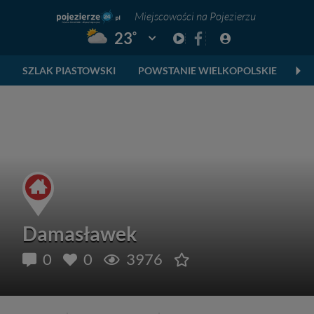
Miejscowości na Pojezierzu
°
23
Pogoda: Gniezno
SZLAK PIASTOWSKI
POWSTANIE WIELKOPOLSKIE
SK
Damasławek
0
0
3976