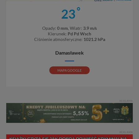
Pojezierze Gnieźnieńskie - odkrywaj i wypoczywaj...
°
23
Pojezierze Gnieźnieńskie - na weekend, wycieczkę,
wakacje...
Opady:
0 mm
, Wiatr:
3.9 m/s
Kierunek:
Pd Pd Wsch
Ciśnienie atmosferyczne:
1021.2 hPa
Damasławek
MAPA GOOGLE
REKLAMA
REKLAMA