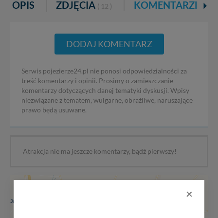
OPIS
ZDJĘCIA
KOMENTARZE
( 12 )
DODAJ KOMENTARZ
Serwis pojezierze24.pl nie ponosi odpowiedzialności za
treść komentarzy i opinii. Prosimy o zamieszczanie
komentarzy dotyczących danej tematyki dyskusji. Wpisy
niezwiązane z tematem, wulgarne, obraźliwe, naruszające
prawo będą usuwane.
Atrakcja nie ma jeszcze komentarzy, bądź pierwszy!
+
×
−