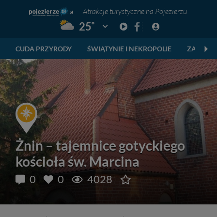
Atrakcje turystyczne na Pojezierzu
°
25
Pogoda: Gniezno
CUDA PRZYRODY
ŚWIĄTYNIE I NEKROPOLIE
ZABYTKI
Żnin – tajemnice gotyckiego
kościoła św. Marcina
0
0
4028