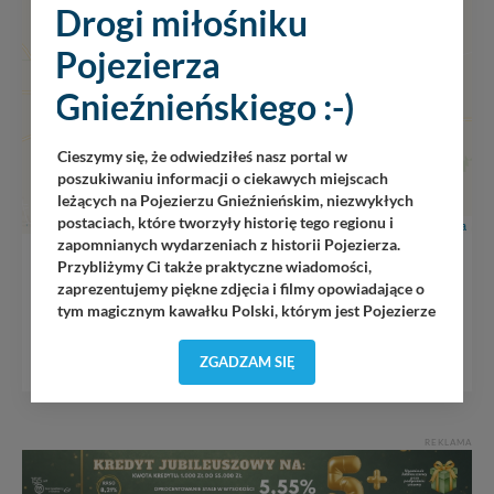
Drogi miłośniku
Pojezierza
Gnieźnieńskiego :-)
Cieszymy się, że odwiedziłeś nasz portal w
poszukiwaniu informacji o ciekawych miejscach
leżących na Pojezierzu Gnieźnieńskim, niezwykłych
postaciach, które tworzyły historię tego regionu i
Leaflet
|
Wikimedia
zapomnianych wydarzeniach z historii Pojezierza.
Przybliżymy Ci także praktyczne wiadomości,
Żnin – tajemnice gotyckiego kościoła św. Marcina
zaprezentujemy piękne zdjęcia i filmy opowiadające o
tym magicznym kawałku Polski, którym jest Pojezierze
Gnieźnieńskie - perła naszego kraju! Staramy się
MAPA GOOGLE
Pojezierze Gnieźnieńskie odkrywać dla Ciebie na
ZGADZAM SIĘ
nowo. Z tego względu nasz zespół redakcyjny,
składający się z pasjonatów, miłośników, czy wręcz
osób zakochanych w naszej
małej Ojczyźnie
każdego
„
”
dnia wędruje po Pojezierzu Gnieźnieńskim, by rozwijać
REKLAMA
portal, poprzez jego rozbudowę oraz dostarczanie
nowych treści i zdjęć.