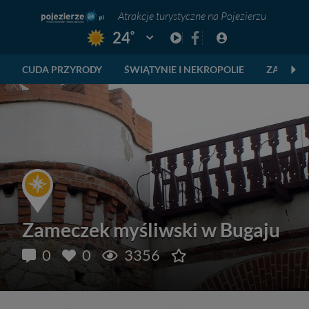
Atrakcje turystyczne na Pojezierzu
°
24
Pogoda: Gniezno
CUDA PRZYRODY
ŚWIĄTYNIE I NEKROPOLIE
ZABYTKI
Zameczek myśliwski w Bugaju
0
0
3356