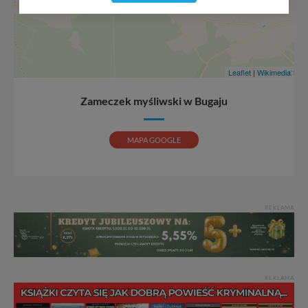
składający się z pasjonatów, miłośników, czy wręcz
osób zakochanych w naszej
małej Ojczyźnie
każdego
„
”
dnia wędruje po Pojezierzu Gnieźnieńskim, by rozwijać
portal, poprzez jego rozbudowę oraz dostarczanie
nowych treści i zdjęć.
Leaflet
|
Wikimedia
Abyśmy nadal mogli to robić, potrzebujemy Twojej
Zameczek myśliwski w Bugaju
zgody, dzięki której, będziemy mogli elementy serwisu
dostosować do Twoich preferencji. Twoje dane (w tym
pliki cookies) będą zapisywane w celu usprawnienia
MAPA GOOGLE
serwisu (zapamiętywanie pozycji na mapach, ostatnie
wyszukania, ulubione miejsca, logowania, itp).
Bezpieczeństwo Twoich danych jest dla nas
priorytetowe, bez poinformowania Ciebie nie będziemy
zmieniać zakresu naszych uprawnień. Twoje dane są u
REKLAMA
nas bezpieczne, jeśli masz wątpliwości co do naszych
intencji, zawsze możesz wycofać swoją zgodę. Więcej
informacji uzyskach w naszej
Polityce Prywatności
.
Klikając znak X lub przycisk PRZEJDŹ DO SERWISU
wyrażasz zgodę na przetwarzanie Twoich danych.
REKLAMA
Nasz serwis nie wykorzystuje oraz nie udostępnia