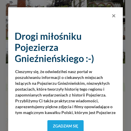
×
Drogi miłośniku
Pojezierza
Gnieźnieńskiego :-)
Cieszymy się, że odwiedziłeś nasz portal w
poszukiwaniu informacji o ciekawych miejscach
+
leżących na Pojezierzu Gnieźnieńskim, niezwykłych
postaciach, które tworzyły historię tego regionu i
−
zapomnianych wydarzeniach z historii Pojezierza.
Przybliżymy Ci także praktyczne wiadomości,
zaprezentujemy piękne zdjęcia i filmy opowiadające o
tym magicznym kawałku Polski, którym jest Pojezierze
Gnieźnieńskie - perła naszego kraju! Staramy się
Pojezierze Gnieźnieńskie odkrywać dla Ciebie na
ZGADZAM SIĘ
nowo. Z tego względu nasz zespół redakcyjny,