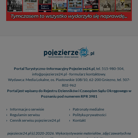
W każdej chwili możesz: zażądać dostępu do swoich
danych, zażądać ich poprawienia lub usunięcia,
zabronić ich przetwarzania. Pamiętaj jednak, że nie
zawsze jest możliwe techniczne zrealizowanie Twoich
praw w odniesieniu do informacji zawartych w plikach
cookies. Twoja przeglądarka umożliwia Ci skasowanie
tych plików - w pewnych przypadkach nie możemy tego
zrobić za Ciebie.
Dziękujemy.
Pojezierze Gnieźnieńskie - odkrywaj i wypoczywaj...
Portal Turystyczno-Informacyjny Pojezierze24.pl,
tel. 515-980-504,
Pojezierze Gnieźnieńskie - na weekend, wycieczkę,
info@pojezierze24.pl - formularz kontaktowy.
wakacje...
Wydawca: Media Lokalne, os. Piastowskie 10B/10, 62-200 Gniezno, tel. 507-
802-962
Portal jest wpisany do Rejestru Dzienników i Czasopism Sądu Okręgowego w
Poznaniu pod numerem RPR 3981
Informacje o serwisie
Patronaty medialne
Regulamin serwisu
Polityka prywatności
Cennik serwisu pojezierze24.pl
Kontakt
pojezierze24.pl (c) 2020-2026. Wykorzystywanie materiałów, zdjęć zawartych na