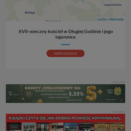
Bezpieczeństwo Twoich danych jest dla nas
priorytetowe, bez poinformowania Ciebie nie będziemy
zmieniać zakresu naszych uprawnień. Twoje dane są u
Leaflet
|
Wikimedia
nas bezpieczne, jeśli masz wątpliwości co do naszych
intencji, zawsze możesz wycofać swoją zgodę. Więcej
XVII-wieczny kościół w Długiej Goślinie i jego
informacji uzyskach w naszej
Polityce Prywatności
.
tajemnice
Klikając znak X lub przycisk PRZEJDŹ DO SERWISU
wyrażasz zgodę na przetwarzanie Twoich danych.
MAPA GOOGLE
Nasz serwis nie wykorzystuje oraz nie udostępnia
Twoich danych innym podmiotom oraz osobom
trzecim. Wyjątkiem jest sytuacja, gdy przekazanie
Twoich danych jest elementem usługi (przekazanie
danych z formularza kontaktowego, przekazanie danych
REKLAMA
w przypadku rezerwacji usług typu: nocleg, czartery,
itp). Więcej informacji o zasadach i funkcjonalności
serwisu w
Regulaminie Serwisu
.
Administratorem Twoich danych jest firma: Media
REKLAMA
Lokalne Karol Soberski, z siedzibą w Gnieźnie, na os.
Piastowskim 10B/10. Możesz z nami skontaktować się
za pośrednictwem tej
strony
.