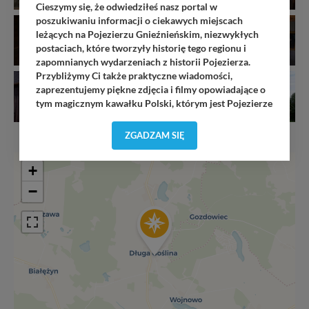
Cieszymy się, że odwiedziłeś nasz portal w
poszukiwaniu informacji o ciekawych miejscach
leżących na Pojezierzu Gnieźnieńskim, niezwykłych
postaciach, które tworzyły historię tego regionu i
zapomnianych wydarzeniach z historii Pojezierza.
Przybliżymy Ci także praktyczne wiadomości,
zaprezentujemy piękne zdjęcia i filmy opowiadające o
tym magicznym kawałku Polski, którym jest Pojezierze
Gnieźnieńskie - perła naszego kraju! Staramy się
Pojezierze Gnieźnieńskie odkrywać dla Ciebie na
ZGADZAM SIĘ
nowo. Z tego względu nasz zespół redakcyjny,
składający się z pasjonatów, miłośników, czy wręcz
+
osób zakochanych w naszej
małej Ojczyźnie
każdego
„
”
dnia wędruje po Pojezierzu Gnieźnieńskim, by rozwijać
−
portal, poprzez jego rozbudowę oraz dostarczanie
nowych treści i zdjęć.
Abyśmy nadal mogli to robić, potrzebujemy Twojej
zgody, dzięki której, będziemy mogli elementy serwisu
dostosować do Twoich preferencji. Twoje dane (w tym
pliki cookies) będą zapisywane w celu usprawnienia
serwisu (zapamiętywanie pozycji na mapach, ostatnie
wyszukania, ulubione miejsca, logowania, itp).