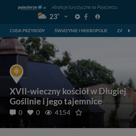
Atrakcje turystyczne na Pojezierzu
°
23
Pogoda: Gniezno
CUDA PRZYRODY
ŚWIĄTYNIE I NEKROPOLIE
ZABYTKI
XVII-wieczny kościół w Długiej
Goślinie i jego tajemnice
0
0
4154