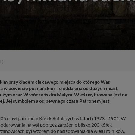
e
1 )
 Takim przykładem ciekawego miejsca do którego Was
ka w powiecie poznańskim. To oddalona od dużych miast
Dużym oraz Wrończyńskim Małym. Wieś usytuowana jest na
nej. Jej symbolem a od pewnego czasu Patronem jest
05 r. był patronem Kółek Rolniczych w latach 1873 - 1901. W
podarowania na wsi poprzez założenie blisko 200 kółek
rzanowicach był wzorem do naśladowania dla wielu rolników,