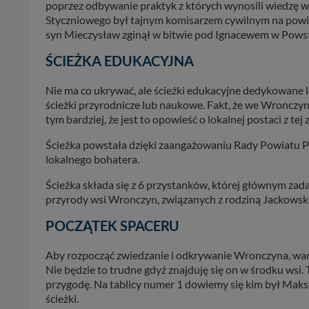
poprzez odbywanie praktyk z których wynosili wiedzę 
Styczniowego był tajnym komisarzem cywilnym na powiat
syn Mieczysław zginął w bitwie pod Ignacewem w Pows
ŚCIEŻKA EDUKACYJNA
Nie ma co ukrywać, ale ścieżki edukacyjne dedykowane 
ścieżki przyrodnicze lub naukowe. Fakt, że we Wronczyn
tym bardziej, że jest to opowieść o lokalnej postaci z tej 
Ścieżka powstała dzięki zaangażowaniu Rady Powiatu P
lokalnego bohatera.
Ścieżka składa się z 6 przystanków, której głównym zad
przyrody wsi Wronczyn, związanych z rodziną Jackowsk
POCZĄTEK SPACERU
Aby rozpocząć zwiedzanie i odkrywanie Wronczyna, warto
Nie będzie to trudne gdyż znajduję się on w środku wsi
przygodę. Na tablicy numer 1 dowiemy się kim był Maks
ścieżki.