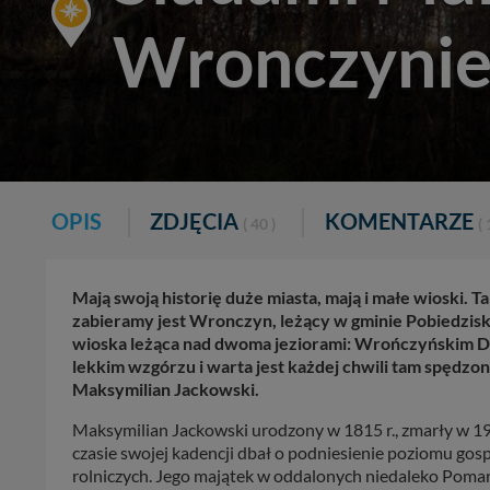
Wronczyni
OPIS
ZDJĘCIA
KOMENTARZE
( 40 )
( 
Mają swoją historię duże miasta, mają i małe wioski.
zabieramy jest Wronczyn, leżący w gminie Pobiedzis
wioska leżąca nad dwoma jeziorami: Wrończyńskim 
lekkim wzgórzu i warta jest każdej chwili tam spędzo
Maksymilian Jackowski.
Maksymilian Jackowski urodzony w 1815 r., zmarły w 19
czasie swojej kadencji dbał o podniesienie poziomu gos
rolniczych. Jego majątek w oddalonych niedaleko Poma