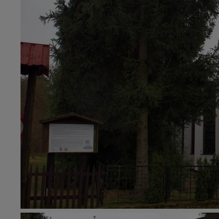
przypadkach nie może
Dziękujemy.
Pojezierze Gnieźnień