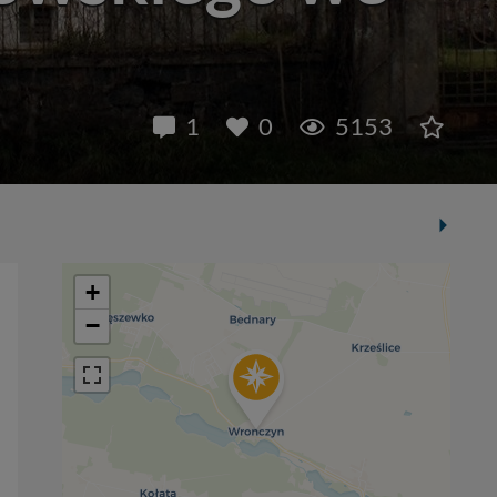
1
0
5153
+
−