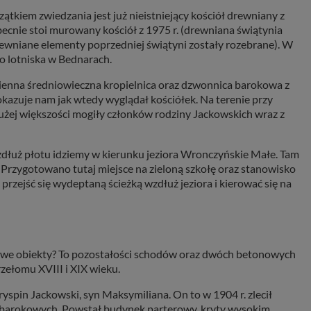
zątkiem zwiedzania jest już nieistniejący kościół drewniany z
becnie stoi murowany kościół z 1975 r. (drewniana świątynia
ewniane elementy poprzedniej świątyni zostały rozebrane). W
go lotniska w Bednarach.
ienna średniowieczna kropielnica oraz dzwonnica barokowa z
a pokazuje nam jak wtedy wyglądał kościółek. Na terenie przy
użej większości mogiły członków rodziny Jackowskich wraz z
zdłuż płotu idziemy w kierunku jeziora Wronczyńskie Małe. Tam
 Przygotowano tutaj miejsce na zieloną szkołę oraz stanowisko
przejść się wydeptaną ścieżką wzdłuż jeziora i kierować się na
owe obiekty? To pozostałości schodów oraz dwóch betonowych
rzełomu XVIII i XIX wieku.
spin Jackowski, syn Maksymiliana. On to w 1904 r. zlecił
neobarokowych. Powstał budynek parterowy, kryty wysokim