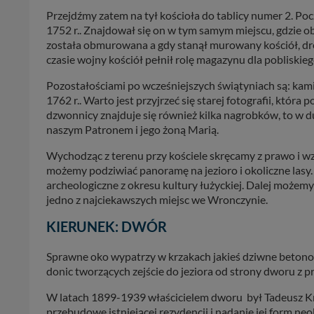
Przejdźmy zatem na tył kościoła do tablicy numer 2. Poc
1752 r.. Znajdował się on w tym samym miejscu, gdzie o
została obmurowana a gdy stanął murowany kościół, dr
czasie wojny kościół pełnił rolę magazynu dla pobliskie
Pozostałościami po wcześniejszych świątyniach są: kam
1762 r.. Warto jest przyjrzeć się starej fotografii, któr
dzwonnicy znajduje się również kilka nagrobków, to w d
naszym Patronem i jego żoną Marią.
Wychodząc z terenu przy kościele skręcamy z prawo i w
możemy podziwiać panoramę na jezioro i okoliczne lasy.
archeologiczne z okresu kultury łużyckiej. Dalej możemy 
jedno z najciekawszych miejsc we Wronczynie.
KIERUNEK: DWÓR
Sprawne oko wypatrzy w krzakach jakieś dziwne beton
donic tworzących zejście do jeziora od strony dworu z p
W latach 1899-1939 właścicielem dworu był Tadeusz Kry
przebudowę istniejącej rezydencji i nadanie jej form 