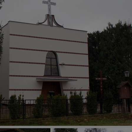
my tego zrobić za Ciebie.
skie - odkrywaj i wypoczywaj... Pojezierze Gnieźnieńskie - na weekend, w