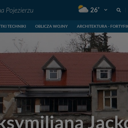
na Pojezierzu
°
26
Pogoda: Gnie
TKI TECHNIKI
OBLICZA WOJNY
ARCHITEKTURA - FORTYFI
ksymiliana Jac