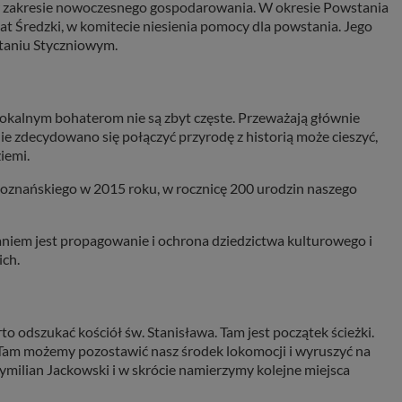
w zakresie nowoczesnego gospodarowania. W okresie Powstania
 Średzki, w komitecie niesienia pomocy dla powstania. Jego
taniu Styczniowym.
lokalnym bohaterom nie są zbyt częste. Przeważają głównie
ie zdecydowano się połączyć przyrodę z historią może cieszyć,
ziemi.
oznańskiego w 2015 roku, w rocznicę 200 urodzin naszego
aniem jest propagowanie i ochrona dziedzictwa kulturowego i
ich.
 odszukać kościół św. Stanisława. Tam jest początek ścieżki.
. Tam możemy pozostawić nasz środek lokomocji i wyruszyć na
ymilian Jackowski i w skrócie namierzymy kolejne miejsca