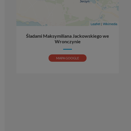
Leaflet
|
Wikimedia
Śladami Maksymiliana Jackowskiego we
Wronczynie
MAPA GOOGLE