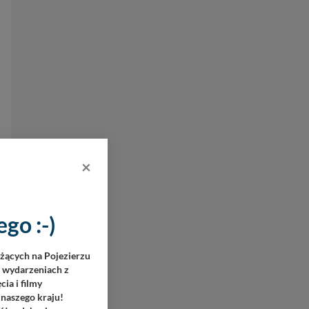
×
go :-)
eżących na Pojezierzu
h wydarzeniach z
ia i filmy
 naszego kraju!