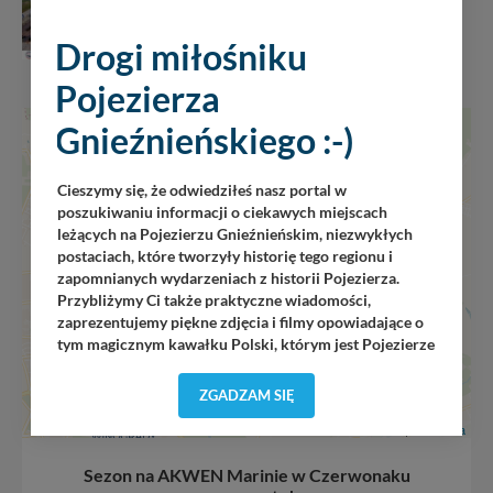
Drogi miłośniku
Pojezierza
Gnieźnieńskiego :-)
+
−
Cieszymy się, że odwiedziłeś nasz portal w
poszukiwaniu informacji o ciekawych miejscach
leżących na Pojezierzu Gnieźnieńskim, niezwykłych
postaciach, które tworzyły historię tego regionu i
zapomnianych wydarzeniach z historii Pojezierza.
Przybliżymy Ci także praktyczne wiadomości,
zaprezentujemy piękne zdjęcia i filmy opowiadające o
tym magicznym kawałku Polski, którym jest Pojezierze
Gnieźnieńskie - perła naszego kraju! Staramy się
Pojezierze Gnieźnieńskie odkrywać dla Ciebie na
ZGADZAM SIĘ
nowo. Z tego względu nasz zespół redakcyjny,
Leaflet
|
Wikimedia
składający się z pasjonatów, miłośników, czy wręcz
osób zakochanych w naszej
małej Ojczyźnie
każdego
„
”
Sezon na AKWEN Marinie w Czerwonaku
dnia wędruje po Pojezierzu Gnieźnieńskim, by rozwijać