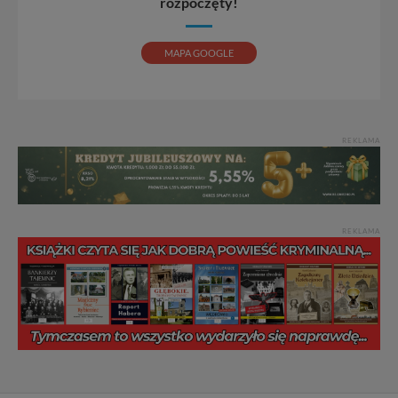
rozpoczęty!
portal, poprzez jego rozbudowę oraz dostarczanie
nowych treści i zdjęć.
Abyśmy nadal mogli to robić, potrzebujemy Twojej
MAPA GOOGLE
zgody, dzięki której, będziemy mogli elementy serwisu
dostosować do Twoich preferencji. Twoje dane (w tym
pliki cookies) będą zapisywane w celu usprawnienia
serwisu (zapamiętywanie pozycji na mapach, ostatnie
wyszukania, ulubione miejsca, logowania, itp).
REKLAMA
Bezpieczeństwo Twoich danych jest dla nas
priorytetowe, bez poinformowania Ciebie nie będziemy
zmieniać zakresu naszych uprawnień. Twoje dane są u
nas bezpieczne, jeśli masz wątpliwości co do naszych
intencji, zawsze możesz wycofać swoją zgodę. Więcej
REKLAMA
informacji uzyskach w naszej
Polityce Prywatności
.
Klikając znak X lub przycisk PRZEJDŹ DO SERWISU
wyrażasz zgodę na przetwarzanie Twoich danych.
Nasz serwis nie wykorzystuje oraz nie udostępnia
Twoich danych innym podmiotom oraz osobom
trzecim. Wyjątkiem jest sytuacja, gdy przekazanie
Twoich danych jest elementem usługi (przekazanie
danych z formularza kontaktowego, przekazanie danych