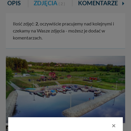
OPIS
ZDJĘCIA
KOMENTARZE
( 2 )
Ilość zdjęć:
2
, oczywiście pracujemy nad kolejnymi i
czekamy na Wasze zdjęcia - możesz je dodać w
komentarzach.
×