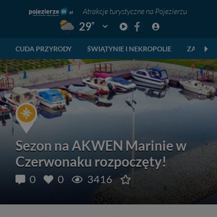
Atrakcje turystyczne na Pojezierzu
°
29
Pogoda: Gniezno
CUDA PRZYRODY
ŚWIĄTYNIE I NEKROPOLIE
ZABYTKI
Sezon na AKWEN Marinie w
Czerwonaku rozpoczęty!
0
0
3416