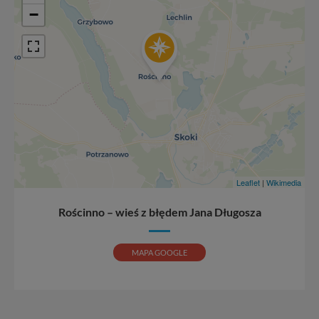
−
Leaflet
|
Wikimedia
Rościnno – wieś z błędem Jana Długosza
MAPA GOOGLE