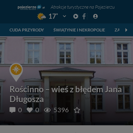
Atrakcje turystyczne na Pojezierzu
°
17
Pogoda: Gniezno
CUDA PRZYRODY
ŚWIĄTYNIE I NEKROPOLIE
ZABYTKI
Rościnno – wieś z błędem Jana
Długosza
0
0
5396