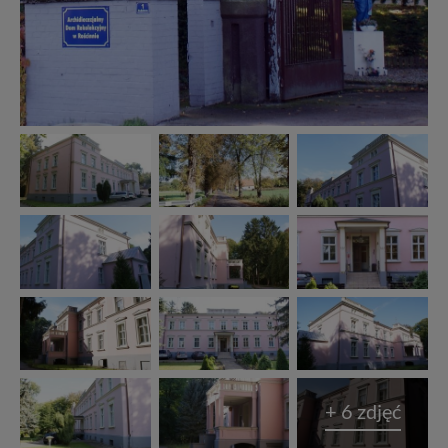
zgody, dzięki której, będziemy mogli elementy serwisu
dostosować do Twoich preferencji. Twoje dane (w tym
pliki cookies) będą zapisywane w celu usprawnienia
serwisu (zapamiętywanie pozycji na mapach, ostatnie
wyszukania, ulubione miejsca, logowania, itp).
Bezpieczeństwo Twoich danych jest dla nas
priorytetowe, bez poinformowania Ciebie nie będziemy
zmieniać zakresu naszych uprawnień. Twoje dane są u
nas bezpieczne, jeśli masz wątpliwości co do naszych
intencji, zawsze możesz wycofać swoją zgodę. Więcej
informacji uzyskach w naszej
Polityce Prywatności
.
Klikając znak X lub przycisk PRZEJDŹ DO SERWISU
wyrażasz zgodę na przetwarzanie Twoich danych.
Nasz serwis nie wykorzystuje oraz nie udostępnia
Twoich danych innym podmiotom oraz osobom
trzecim. Wyjątkiem jest sytuacja, gdy przekazanie
Twoich danych jest elementem usługi (przekazanie
danych z formularza kontaktowego, przekazanie danych
w przypadku rezerwacji usług typu: nocleg, czartery,
itp). Więcej informacji o zasadach i funkcjonalności
+ 6 zdjęć
serwisu w
Regulaminie Serwisu
.