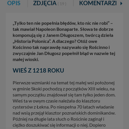
OPIS
ZDJĘCIA
KOMENTARZE
( 19 )
„Tylko ten nie popełnia błędów, kto nic nie robi” –
tak mawiał Napoleon Bonaparte. Słowa te dobrze
komponują się z Janem Długoszem, twórcą dzieła
„Historia Polonica”. A dlaczego? Otóż owe
Kościnno tak naprawdę nazywało się Rościnno i
zwyczajnie Jan Długosz popełnił błąd w nazwie tej
małej wioski.
WIEŚ Z 1218 ROKU
Pierwsze wzmianki na temat tej małej wsi położonej
w gminie Skoki pochodzą z początków XIII wieku, na
samym początku znajdował się tam tylko jeden dom.
Wieś ta w owym czasie należała do klasztoru
cystersów z Łekna. Po niespełna 70 latach władanie
nad wsią przejął klasztor poznańskich dominikanów.
Później na długie lata słuch o Rościnie zaginął i
ciężko doszukiwać się informacji o niej. Dopiero