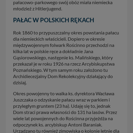
pałacowo-parkowego swój obóz miała niemiecka
młodzież z Hitlerjugend.
PAŁAC W POLSKICH RĘKACH
Rok 1860 to przypuszczalny okres powstania pałacu
dla niemieckich właścicieli. Dopiero w okresie
międzywojennym folwark Rościnno przechodzi na
kilka lat w polskie ręce a dokładnie Jana
Gąsiorowskiego, następnie ks. Malińskiego, który
przekazał je w roku 1926 na rzecz Arcybiskupstwa
Poznańskiego. W tym samym roku założono tu
Archidiecezjalny Dom Rekolekcyjny działający do
dzisiaj.
Okres powojenny to walka ks. dyrektora Wacława
Juszczaka o odzyskanie pałacu wraz w parkiem i
przyległym gruntem (23 ha). Udaję się to, jednak
Dom straci prawa własności do 131 ha lasów. Przez
wiele lat powojennych do Rościnna przyjeżdża na
odpoczynek ks. arcybiskup Antoni Baraniak.
Urządzano tu również zimowiska o kolonie letnie dla