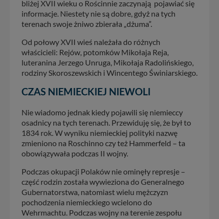
bliżej XVII wieku o Rościnnie zaczynają pojawiać się
informacje. Niestety nie są dobre, gdyż na tych
terenach swoje żniwo zbierała „dżuma”.
Od połowy XVII wieś należała do różnych
właścicieli: Rejów, potomków Mikołaja Reja,
luteranina Jerzego Unruga, Mikołaja Radolińskiego,
rodziny Skoroszewskich i Wincentego Świniarskiego.
CZAS NIEMIECKIEJ NIEWOLI
Nie wiadomo jednak kiedy pojawili się niemieccy
osadnicy na tych terenach. Przewiduję się, że był to
1834 rok. W wyniku niemieckiej polityki nazwę
zmieniono na Roschinno czy też Hammerfeld – ta
obowiązywała podczas II wojny.
Podczas okupacji Polaków nie ominęły represje –
część rodzin została wywieziona do Generalnego
Gubernatorstwa, natomiast wielu mężczyzn
pochodzenia niemieckiego wcielono do
Wehrmachtu. Podczas wojny na terenie zespołu