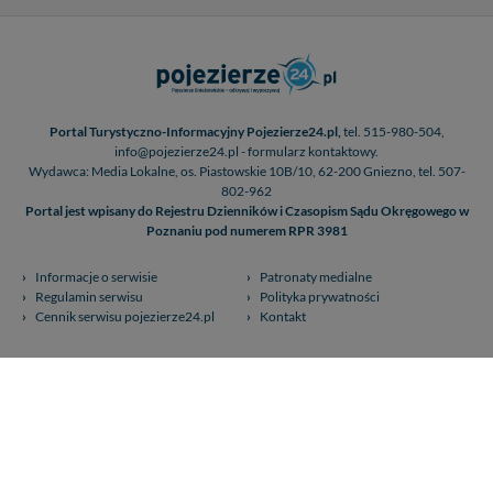
Portal Turystyczno-Informacyjny Pojezierze24.pl,
tel. 515-980-504,
info@pojezierze24.pl - formularz kontaktowy.
Wydawca: Media Lokalne, os. Piastowskie 10B/10, 62-200 Gniezno, tel. 507-
802-962
Portal jest wpisany do Rejestru Dzienników i Czasopism Sądu Okręgowego w
Poznaniu pod numerem RPR 3981
Informacje o serwisie
Patronaty medialne
Regulamin serwisu
Polityka prywatności
Cennik serwisu pojezierze24.pl
Kontakt
pojezierze24.pl (c) 2020-2026. Wykorzystywanie materiałów, zdjęć zawartych na
stronie możliwe po otrzymaniu zgody redakcji!.