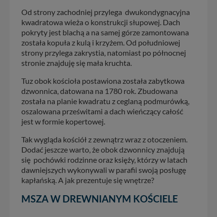
Od strony zachodniej przylega dwukondygnacyjna
kwadratowa wieża o konstrukcji słupowej. Dach
pokryty jest blachą a na samej górze zamontowana
została kopuła z kulą i krzyżem. Od południowej
strony przylega zakrystia, natomiast po północnej
stronie znajduję się mała kruchta.
Tuz obok kościoła postawiona została zabytkowa
dzwonnica, datowana na 1780 rok. Zbudowana
została na planie kwadratu z ceglaną podmurówką,
oszalowana prześwitami a dach wieńczący całość
jest w formie kopertowej.
Tak wygląda kościół z zewnątrz wraz z otoczeniem.
Dodać jeszcze warto, że obok dzwonnicy znajdują
się pochówki rodzinne oraz księży, którzy w latach
dawniejszych wykonywali w parafii swoją posługę
kapłańską. A jak prezentuje się wnętrze?
MSZA W DREWNIANYM KOŚCIELE