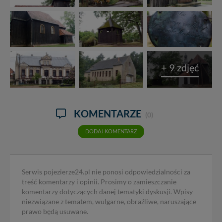
zawsze jest możliwe techniczne zrealizowanie Twoich
praw w odniesieniu do informacji zawartych w plikach
cookies. Twoja przeglądarka umożliwia Ci skasowanie
tych plików - w pewnych przypadkach nie możemy tego
zrobić za Ciebie.
Dziękujemy.
+ 9 zdjęć
Pojezierze Gnieźnieńskie - odkrywaj i wypoczywaj...
Pojezierze Gnieźnieńskie - na weekend, wycieczkę,
wakacje...
KOMENTARZE
(0)
DODAJ KOMENTARZ
Serwis pojezierze24.pl nie ponosi odpowiedzialności za
treść komentarzy i opinii. Prosimy o zamieszczanie
komentarzy dotyczących danej tematyki dyskusji. Wpisy
niezwiązane z tematem, wulgarne, obraźliwe, naruszające
prawo będą usuwane.