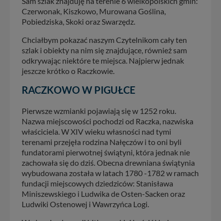
Sam szlak znajduję na terenie 6 wielkopolskich gmin:
Czerwonak, Kiszkowo, Murowana Goślina,
Pobiedziska, Skoki oraz Swarzędz.
Chciałbym pokazać naszym Czytelnikom cały ten
szlak i obiekty na nim się znajdujące, również sam
odkrywając niektóre te miejsca. Najpierw jednak
jeszcze krótko o Raczkowie.
RACZKOWO W PIGUŁCE
Pierwsze wzmianki pojawiają się w 1252 roku.
Nazwa miejscowości pochodzi od Raczka, nazwiska
właściciela. W XIV wieku własności nad tymi
terenami przejęła rodzina Nałęczów i to oni byli
fundatorami pierwotnej świątyni, która jednak nie
zachowała się do dziś. Obecna drewniana świątynia
wybudowana została w latach 1780 -1782 w ramach
fundacji miejscowych dziedziców: Stanisława
Miniszewskiego i Ludwika de Osten-Sacken oraz
Ludwiki Ostenowej i Wawrzyńca Logi.