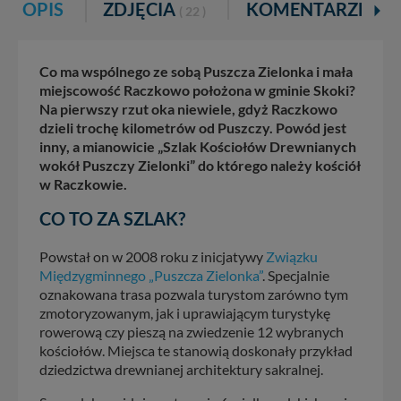
OPIS
ZDJĘCIA
KOMENTARZE
( 22 )
Co ma wspólnego ze sobą Puszcza Zielonka i mała
miejscowość Raczkowo położona w gminie Skoki?
Na pierwszy rzut oka niewiele, gdyż Raczkowo
dzieli trochę kilometrów od Puszczy. Powód jest
inny, a mianowicie „Szlak Kościołów Drewnianych
wokół Puszczy Zielonki” do którego należy kościół
w Raczkowie.
CO TO ZA SZLAK?
Powstał on w 2008 roku z inicjatywy
Związku
Międzygminnego „Puszcza Zielonka”
. Specjalnie
oznakowana trasa pozwala turystom zarówno tym
zmotoryzowanym, jak i uprawiającym turystykę
rowerową czy pieszą na zwiedzenie 12 wybranych
kościołów. Miejsca te stanowią doskonały przykład
dziedzictwa drewnianej architektury sakralnej.