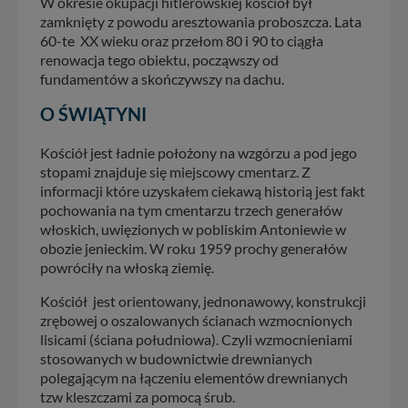
W okresie okupacji hitlerowskiej kościół był
zamknięty z powodu aresztowania proboszcza. Lata
60-te XX wieku oraz przełom 80 i 90 to ciągła
renowacja tego obiektu, począwszy od
fundamentów a skończywszy na dachu.
O ŚWIĄTYNI
Kościół jest ładnie położony na wzgórzu a pod jego
stopami znajduje się miejscowy cmentarz. Z
informacji które uzyskałem ciekawą historią jest fakt
pochowania na tym cmentarzu trzech generałów
włoskich, uwięzionych w pobliskim Antoniewie w
obozie jenieckim. W roku 1959 prochy generałów
powróciły na włoską ziemię.
Kościół jest orientowany, jednonawowy, konstrukcji
zrębowej o oszalowanych ścianach wzmocnionych
lisicami (ściana południowa). Czyli wzmocnieniami
stosowanych w budownictwie drewnianych
polegającym na łączeniu elementów drewnianych
tzw kleszczami za pomocą śrub.