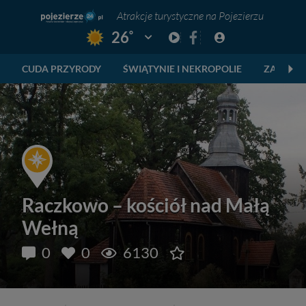
Atrakcje turystyczne na Pojezierzu
°
26
Pogoda: Gniezno
CUDA PRZYRODY
ŚWIĄTYNIE I NEKROPOLIE
ZABYTKI
Raczkowo – kościół nad Małą
Wełną
0
0
6130