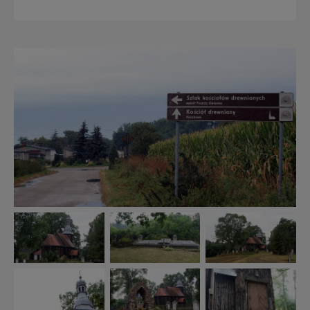
nas bezpieczne, jeśli masz wątpliwości co do naszych
intencji, zawsze możesz wycofać swoją zgodę. Więcej
informacji uzyskach w naszej
Polityce Prywatności
.
Klikając znak X lub przycisk PRZEJDŹ DO SERWISU
wyrażasz zgodę na przetwarzanie Twoich danych.
Nasz serwis nie wykorzystuje oraz nie udostępnia
Twoich danych innym podmiotom oraz osobom
trzecim. Wyjątkiem jest sytuacja, gdy przekazanie
Twoich danych jest elementem usługi (przekazanie
danych z formularza kontaktowego, przekazanie danych
w przypadku rezerwacji usług typu: nocleg, czartery,
itp). Więcej informacji o zasadach i funkcjonalności
serwisu w
Regulaminie Serwisu
.
Administratorem Twoich danych jest firma: Media
Lokalne Karol Soberski, z siedzibą w Gnieźnie, na os.
Piastowskim 10B/10. Możesz z nami skontaktować się
za pośrednictwem tej
strony
.
W każdej chwili możesz: zażądać dostępu do swoich
danych, zażądać ich poprawienia lub usunięcia,
zabronić ich przetwarzania. Pamiętaj jednak, że nie