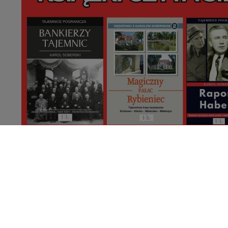
Portal Turystyczno-Informacyjny Poje
Wydawca: Media Lokalne, os. Piastows