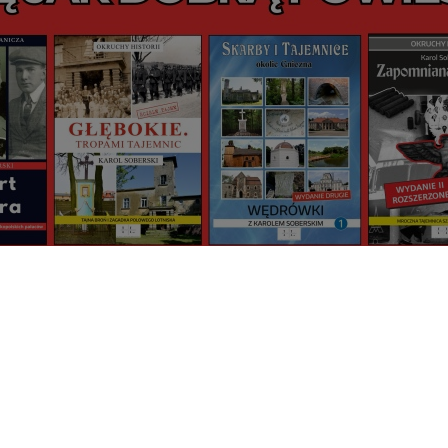
zierze24.pl,
tel. 515-980-504, info@pojezierze24.pl - formularz kontaktowy.
kie 10B/10, 62-200 Gniezno, tel. 507-802-962