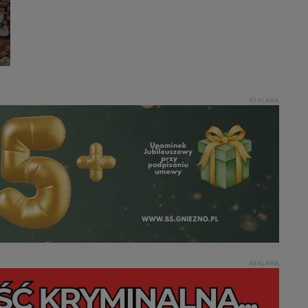
e, na os.
ęcia, zabronić ich
praw w odniesieniu do
lików - w pewnych
REKLAMA
ycieczkę, wakacje...
REKLAMA