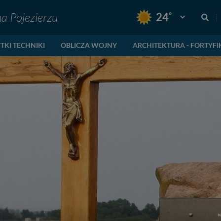
na Pojezierzu
°
24
Pogoda: Gnie
TKI TECHNIKI
OBLICZA WOJNY
ARCHITEKTURA - FORTYFI