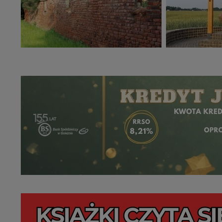
zasadach i funkcjona
Administratorem Twoic
Piastowskim 10B/10.
W każdej chwili może
przetwarzania. Pamię
informacji zawartych
przypadkach nie może
Dziękujemy.
Pojezierze Gnieźnień