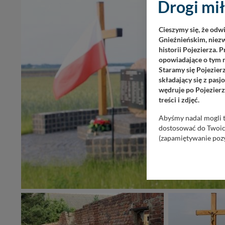
Drogi mił
Cieszymy się, że odw
Gnieźnieńskim, niezw
historii Pojezierza. 
opowiadające o tym m
Staramy się Pojezier
składający się z pas
wędruje po Pojezierz
treści i zdjęć.
Abyśmy nadal mogli t
dostosować do Twoich
(zapamiętywanie pozy
danych jest dla nas 
Twoje dane są u nas b
Więcej informacji uz
wyrażasz zgodę na pr
Nasz serwis nie wyk
Wyjątkiem jest sytua
kontaktowego, przekaz