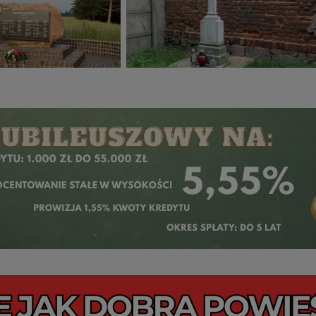
lności serwisu w
Regulaminie Serwisu
.
h danych jest firma: Media Lokalne Karol Soberski, z siedzibą w Gnieźni
 Możesz z nami skontaktować się za pośrednictwem tej
strony
.
sz: zażądać dostępu do swoich danych, zażądać ich poprawienia lub usuni
taj jednak, że nie zawsze jest możliwe techniczne zrealizowanie Twoich 
 w plikach cookies. Twoja przeglądarka umożliwia Ci skasowanie tych p
my tego zrobić za Ciebie.
skie - odkrywaj i wypoczywaj... Pojezierze Gnieźnieńskie - na weekend, w