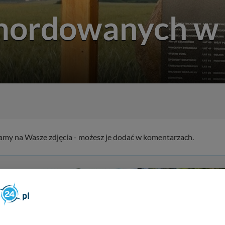
ordowanych w 
kamy na Wasze zdjęcia - możesz je dodać w komentarzach.