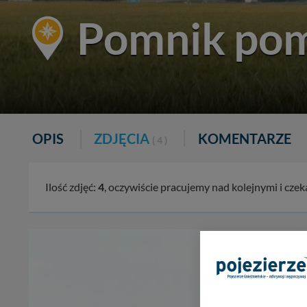
Pomnik pom
OPIS
ZDJĘCIA
KOMENTARZE
( 4 )
Ilość zdjęć:
4
, oczywiście pracujemy nad kolejnymi i cze