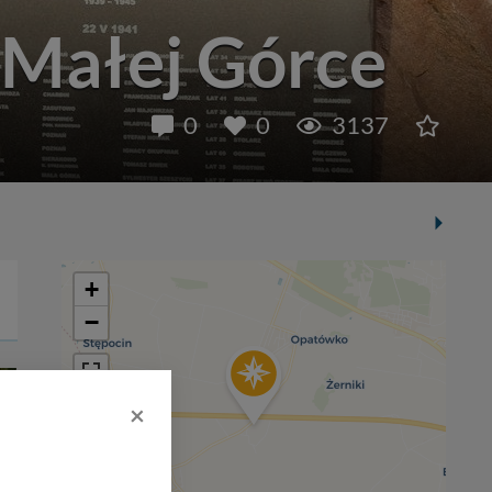
Małej Górce
0
0
3137
+
−
×