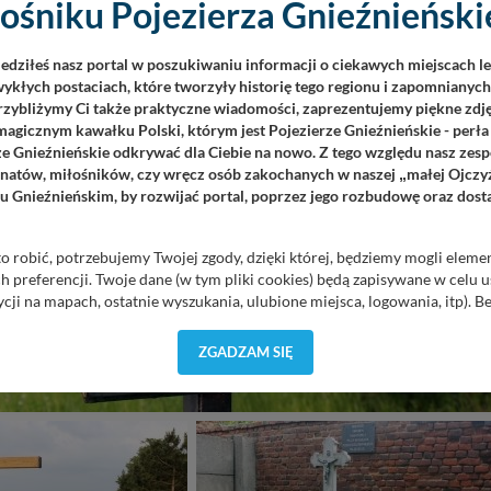
ośniku Pojezierza Gnieźnieńskie
iedziłeś nasz portal w poszukiwaniu informacji o ciekawych miejscach l
ykłych postaciach, które tworzyły historię tego regionu i zapomnianyc
Przybliżymy Ci także praktyczne wiadomości, zaprezentujemy piękne zdjęc
agicznym kawałku Polski, którym jest Pojezierze Gnieźnieńskie - perła
ze Gnieźnieńskie odkrywać dla Ciebie na nowo. Z tego względu nasz zesp
jonatów, miłośników, czy wręcz osób zakochanych w naszej
małej Ojczy
„
u Gnieźnieńskim, by rozwijać portal, poprzez jego rozbudowę oraz dos
o robić, potrzebujemy Twojej zgody, dzięki której, będziemy mogli eleme
 preferencji. Twoje dane (w tym pliki cookies) będą zapisywane w celu 
cji na mapach, ostatnie wyszukania, ulubione miejsca, logowania, itp). 
priorytetowe, bez poinformowania Ciebie nie będziemy zmieniać zakresu 
ezpieczne, jeśli masz wątpliwości co do naszych intencji, zawsze możesz
ZGADZAM SIĘ
yskach w naszej
Polityce Prywatności
. Klikając znak X lub przycisk P
zetwarzanie Twoich danych.
orzystuje oraz nie udostępnia Twoich danych innym podmiotom oraz oso
cja, gdy przekazanie Twoich danych jest elementem usługi (przekazanie d
anie danych w przypadku rezerwacji usług typu: nocleg, czartery, itp). W