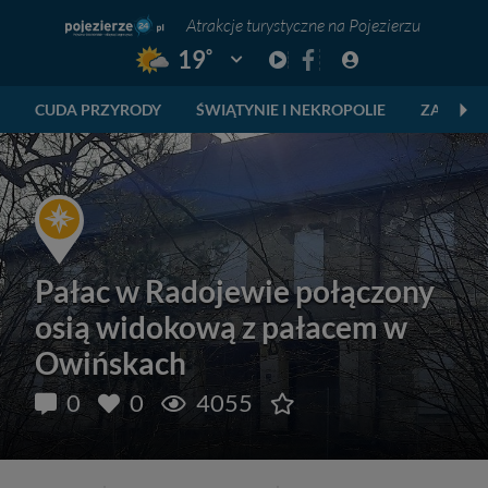
Atrakcje turystyczne na Pojezierzu
°
19
Pogoda: Gniezno
CUDA PRZYRODY
ŚWIĄTYNIE I NEKROPOLIE
ZABYTKI
Pałac w Radojewie połączony
osią widokową z pałacem w
Owińskach
0
0
4055