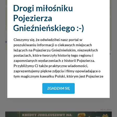
Drogi miłośniku
Pojezierza
Gnieźnieńskiego :-)
Cieszymy się, że odwiedziłeś nasz portal w
poszukiwaniu informacji o ciekawych miejscach
leżących na Pojezierzu Gnieźnieńskim, niezwykłych
Leaflet
|
Wikimedia
postaciach, które tworzyły historię tego regionu i
zapomnianych wydarzeniach z historii Pojezierza.
Pałac w Radojewie połączony osią widokową z
Przybliżymy Ci także praktyczne wiadomości,
pałacem w Owińskach
zaprezentujemy piękne zdjęcia i filmy opowiadające o
tym magicznym kawałku Polski, którym jest Pojezierze
Gnieźnieńskie - perła naszego kraju! Staramy się
MAPA GOOGLE
Pojezierze Gnieźnieńskie odkrywać dla Ciebie na
ZGADZAM SIĘ
nowo. Z tego względu nasz zespół redakcyjny,
składający się z pasjonatów, miłośników, czy wręcz
osób zakochanych w naszej
małej Ojczyźnie
każdego
„
”
dnia wędruje po Pojezierzu Gnieźnieńskim, by rozwijać
REKLAMA
portal, poprzez jego rozbudowę oraz dostarczanie