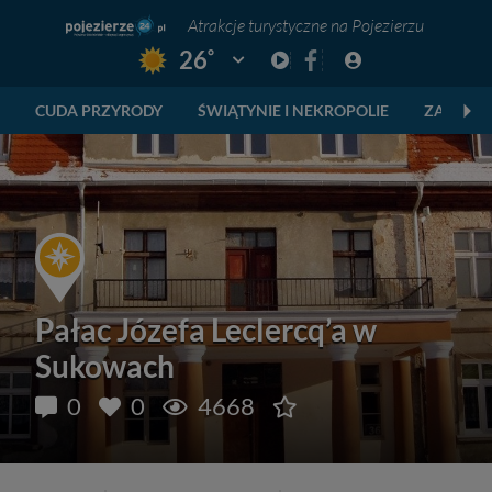
Atrakcje turystyczne na Pojezierzu
°
26
Pogoda: Gniezno
CUDA PRZYRODY
ŚWIĄTYNIE I NEKROPOLIE
ZABYTKI
Pałac Józefa Leclercq’a w
Sukowach
0
0
4668