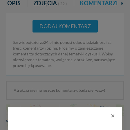
OPIS
ZDJĘCIA
KOMENTARZE
( 22 )
DODAJ KOMENTARZ
Serwis pojezierze24.pl nie ponosi odpowiedzialności za
treść komentarzy i opinii. Prosimy o zamieszczanie
komentarzy dotyczących danej tematyki dyskusji. Wpisy
niezwiązane z tematem, wulgarne, obraźliwe, naruszające
prawo będą usuwane.
Atrakcja nie ma jeszcze komentarzy, bądź pierwszy!
+
×
−