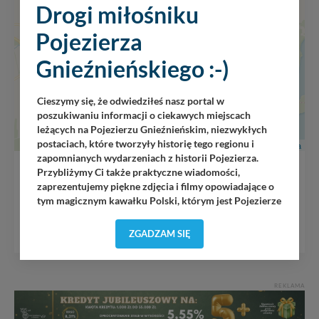
Drogi miłośniku
Pojezierza
Gnieźnieńskiego :-)
Cieszymy się, że odwiedziłeś nasz portal w
poszukiwaniu informacji o ciekawych miejscach
leżących na Pojezierzu Gnieźnieńskim, niezwykłych
postaciach, które tworzyły historię tego regionu i
Leaflet
|
Wikimedia
zapomnianych wydarzeniach z historii Pojezierza.
Przybliżymy Ci także praktyczne wiadomości,
Pałac Józefa Leclercq’a w Sukowach
zaprezentujemy piękne zdjęcia i filmy opowiadające o
tym magicznym kawałku Polski, którym jest Pojezierze
Gnieźnieńskie - perła naszego kraju! Staramy się
MAPA GOOGLE
Pojezierze Gnieźnieńskie odkrywać dla Ciebie na
ZGADZAM SIĘ
nowo. Z tego względu nasz zespół redakcyjny,
składający się z pasjonatów, miłośników, czy wręcz
osób zakochanych w naszej
małej Ojczyźnie
każdego
„
”
dnia wędruje po Pojezierzu Gnieźnieńskim, by rozwijać
REKLAMA
portal, poprzez jego rozbudowę oraz dostarczanie
nowych treści i zdjęć.