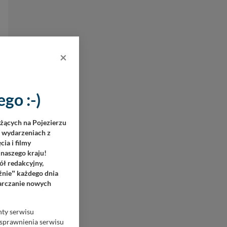
×
go :-)
eżących na Pojezierzu
h wydarzeniach z
ia i filmy
 naszego kraju!
ół redakcyjny,
źnie
każdego dnia
”
tarczanie nowych
nty serwisu
usprawnienia serwisu