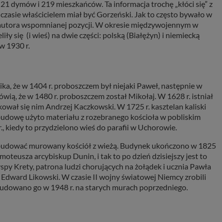
 21 dymów i 219 mieszkańców. Ta informacja trochę „kłóci się” z
asie właścicielem miał być Gorzeński. Jak to często bywało w
w autora wspomnianej pozycji. W okresie międzywojennym w
ły się (i wieś) na dwie części: polską (Białężyn) i niemiecką
w 1930 r.
nika, że w 1404 r. proboszczem był niejaki Paweł, następnie w
ówią, że w 1480 r. proboszczem został Mikołaj. W 1628 r. istniał
ekował się nim Andrzej Kaczkowski. W 1725 r. kasztelan kaliski
udowę użyto materiału z rozebranego kościoła w pobliskim
., kiedy to przydzielono wieś do parafii w Uchorowie.
ybudować murowany kościół z wieżą. Budynek ukończono w 1825
moteusza arcybiskup Dunin, i tak to po dzień dzisiejszy jest to
spy Krety, patrona ludzi chorujących na żołądek i ucznia Pawła
Edward Likowski. W czasie II wojny światowej Niemcy zrobili
Odbudowano go w 1948 r. na starych murach poprzedniego.