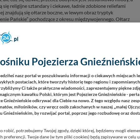
się religijne sztandary i ciekawe, ładnie zdobione reliefami
ej znajdują się ołtarze boczne, w lewym obraz tryptyk
nie Pańskie” pochodzące z okresu międzywojennego. Ołtarz
otyckim z ładnymi wirażami. Jeden z nich przedstawia patrona
a wykonana zapewne przez tego samego artystę, który stworzył
w Białężynie, pozostałości po nim zostały rozebrane.
 i w II wojnie światowej. Na cmentarzu parafialnym pochowany
ośniku Pojezierza Gnieźnieńskie
arnkowskiej poległy 13 lutego 1919 r. pod Romanowem.
 Bialężyna postanowili spalić publicznie kukłę-karykaturę
iedziłeś nasz portal w poszukiwaniu informacji o ciekawych miejscach l
jdującym się obok opisanego kościoła (inne źródła podają, że
ykłych postaciach, które tworzyły historię tego regionu i zapomnianyc
. 7 października 1939 r. niemieccy mieszkańcy wsi donieśli o
Przybliżymy Ci także praktyczne wiadomości, zaprezentujemy piękne zdjęc
 wykonać wyrok. Z całej trójki skazańców, jeden jakimś cudem
agicznym kawałku Polski, którym jest Pojezierze Gnieźnieńskie - perła
ze Gnieźnieńskie odkrywać dla Ciebie na nowo. Z tego względu nasz zesp
lko on... Symboliczny grób pozostałej dwójki, a byli to Stanisław
jonatów, miłośników, czy wręcz osób zakochanych w naszej
małej Ojczy
„
którego trzeba dojść drogą na południe od wschodniej części wsi.
u Gnieźnieńskim, by rozwijać portal, poprzez jego rozbudowę oraz dos
o robić, potrzebujemy Twojej zgody, dzięki której, będziemy mogli eleme
 preferencji. Twoje dane (w tym pliki cookies) będą zapisywane w celu 