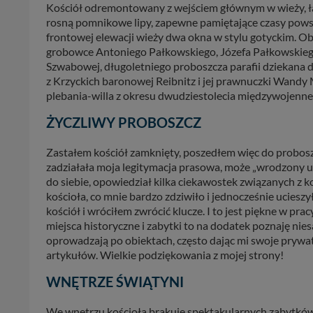
Kościół odremontowany z wejściem głównym w wieży, ł
rosną pomnikowe lipy, zapewne pamiętające czasy pows
frontowej elewacji wieży dwa okna w stylu gotyckim. Ob
grobowce Antoniego Pałkowskiego, Józefa Pałkowskieg
Szwabowej, długoletniego proboszcza parafii dziekana 
z Krzyckich baronowej Reibnitz i jej prawnuczki Wandy Mi
plebania-willa z okresu dwudziestolecia międzywojenneg
ŻYCZLIWY PROBOSZCZ
Zastałem kościół zamknięty, poszedłem więc do proboszc
zadziałała moja legitymacja prasowa, może „wrodzony ur
do siebie, opowiedział kilka ciekawostek związanych z koś
kościoła, co mnie bardzo zdziwiło i jednocześnie uciesz
kościół i wróciłem zwrócić klucze. I to jest piękne w pra
miejsca historyczne i zabytki to na dodatek poznaję nies
oprowadzają po obiektach, często dając mi swoje prywat
artykułów. Wielkie podziękowania z mojej strony!
WNĘTRZE ŚWIĄTYNI
We wnętrzu kościoła brakuje spektakularnych zabytków, 