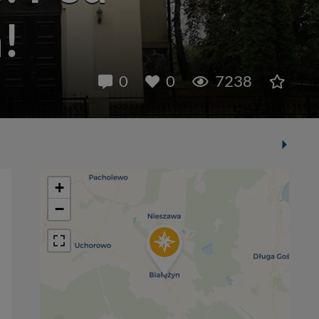
!
0
0
7238
+
−