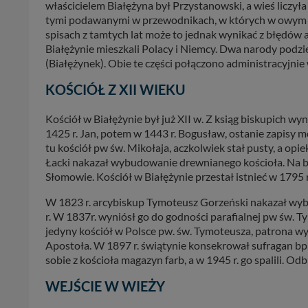
właścicielem Białężyna był Przystanowski, a wieś liczyła
tymi podawanymi w przewodnikach, w których w owym cz
spisach z tamtych lat może to jednak wynikać z błędó
Białężynie mieszkali Polacy i Niemcy. Dwa narody podzieli
(Białężynek). Obie te części połączono administracyjnie 
KOŚCIÓŁ Z XII WIEKU
Kościół w Białężynie był już XII w. Z ksiąg biskupich wy
1425 r. Jan, potem w 1443 r. Bogusław, ostanie zapisy m
tu kościół pw św. Mikołaja, aczkolwiek stał pusty, a opi
Łacki nakazał wybudowanie drewnianego kościoła. Na b
Słomowie. Kościół w Białężynie przestał istnieć w 1795 r
W 1823 r. arcybiskup Tymoteusz Gorzeński nakazał w
r. W 1837r. wyniósł go do godności parafialnej pw św. Ty
jedyny kościół w Polsce pw. św. Tymoteusza, patrona wy
Apostoła. W 1897 r. świątynie konsekrował sufragan bp 
sobie z kościoła magazyn farb, a w 1945 r. go spalili. 
WEJŚCIE W WIEŻY