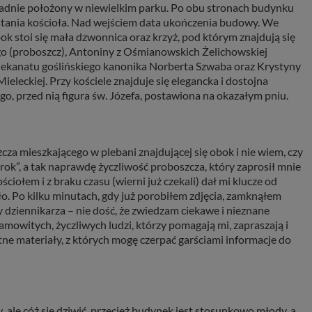
adnie położony w niewielkim parku. Po obu stronach budynku
tania kościoła. Nad wejściem data ukończenia budowy. We
ok stoi się mała dzwonnica oraz krzyż, pod którym znajdują się
o (proboszcz), Antoniny z Ośmianowskich Żelichowskiej
dekanatu goślińskiego kanonika Norberta Szwaba oraz Krystyny
eleckiej. Przy kościele znajduje się elegancka i dostojna
o, przed nią figura św. Józefa, postawiona na okazałym pniu.
za mieszkającego w plebani znajdującej się obok i nie wiem, czy
ok”, a tak naprawdę życzliwość proboszcza, który zaprosił mnie
ciołem i z braku czasu (wierni już czekali) dał mi klucze od
yło. Po kilku minutach, gdy już porobiłem zdjęcia, zamknąłem
cy dziennikarza – nie dość, że zwiedzam ciekawe i nieznane
amowitych, życzliwych ludzi, którzy pomagają mi, zapraszają i
ne materiały, z których mogę czerpać garściami informacje do
ale cóż się dziwić, przecież budynek jest stosunkowo młody, a