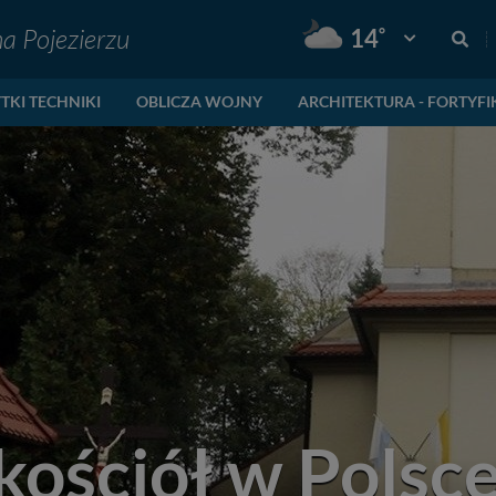
na Pojezierzu
°
14
Pogoda: Gnie
TKI TECHNIKI
OBLICZA WOJNY
ARCHITEKTURA - FORTYFI
kościół w Polsc