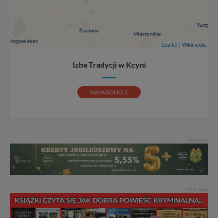
W każdej chwili możesz: zażądać dostępu do swoich
danych, zażądać ich poprawienia lub usunięcia,
zabronić ich przetwarzania. Pamiętaj jednak, że nie
zawsze jest możliwe techniczne zrealizowanie Twoich
Leaflet
|
Wikimedia
praw w odniesieniu do informacji zawartych w plikach
cookies. Twoja przeglądarka umożliwia Ci skasowanie
Izba Tradycji w Kcyni
tych plików - w pewnych przypadkach nie możemy tego
zrobić za Ciebie.
MAPA GOOGLE
Dziękujemy.
Pojezierze Gnieźnieńskie - odkrywaj i wypoczywaj...
Pojezierze Gnieźnieńskie - na weekend, wycieczkę,
wakacje...
REKLAMA
REKLAMA