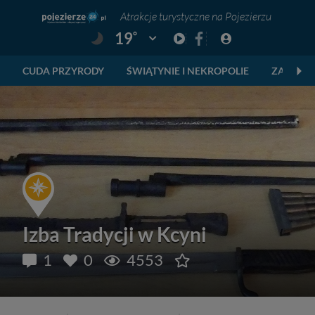
Atrakcje turystyczne na Pojezierzu
°
19
Pogoda: Gniezno
CUDA PRZYRODY
ŚWIĄTYNIE I NEKROPOLIE
ZABYTKI
Izba Tradycji w Kcyni
1
0
4553