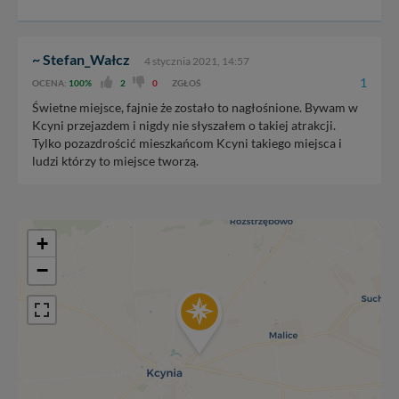
wyszukania, ulubione miejsca, logowania, itp).
Bezpieczeństwo Twoich danych jest dla nas
priorytetowe, bez poinformowania Ciebie nie będziemy
zmieniać zakresu naszych uprawnień. Twoje dane są u
~ Stefan_Wałcz
4 stycznia 2021, 14:57
nas bezpieczne, jeśli masz wątpliwości co do naszych
1
OCENA:
100%
2
0
ZGŁOŚ
intencji, zawsze możesz wycofać swoją zgodę. Więcej
Świetne miejsce, fajnie że zostało to nagłośnione. Bywam w
informacji uzyskach w naszej
Polityce Prywatności
.
Kcyni przejazdem i nigdy nie słyszałem o takiej atrakcji.
Klikając znak X lub przycisk PRZEJDŹ DO SERWISU
Tylko pozazdrościć mieszkańcom Kcyni takiego miejsca i
wyrażasz zgodę na przetwarzanie Twoich danych.
ludzi którzy to miejsce tworzą.
Nasz serwis nie wykorzystuje oraz nie udostępnia
Twoich danych innym podmiotom oraz osobom
trzecim. Wyjątkiem jest sytuacja, gdy przekazanie
Twoich danych jest elementem usługi (przekazanie
+
danych z formularza kontaktowego, przekazanie danych
w przypadku rezerwacji usług typu: nocleg, czartery,
−
itp). Więcej informacji o zasadach i funkcjonalności
serwisu w
Regulaminie Serwisu
.
Administratorem Twoich danych jest firma: Media
Lokalne Karol Soberski, z siedzibą w Gnieźnie, na os.
Piastowskim 10B/10. Możesz z nami skontaktować się
za pośrednictwem tej
strony
.