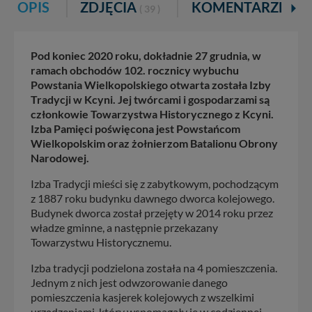
OPIS
ZDJĘCIA
KOMENTARZE
( 39 )
( 1 )
Pod koniec 2020 roku, dokładnie 27 grudnia, w
ramach obchodów 102. rocznicy wybuchu
Powstania Wielkopolskiego otwarta została Izby
Tradycji w Kcyni. Jej twórcami i gospodarzami są
członkowie Towarzystwa Historycznego z Kcyni.
Izba Pamięci poświęcona jest Powstańcom
Wielkopolskim oraz żołnierzom Batalionu Obrony
Narodowej.
Izba Tradycji mieści się z zabytkowym, pochodzącym
z 1887 roku budynku dawnego dworca kolejowego.
Budynek dworca został przejęty w 2014 roku przez
władze gminne, a następnie przekazany
Towarzystwu Historycznemu.
Izba tradycji podzielona została na 4 pomieszczenia.
Jednym z nich jest odwzorowanie danego
pomieszczenia kasjerek kolejowych z wszelkimi
urządzeniami, który wspomagały je w codziennej