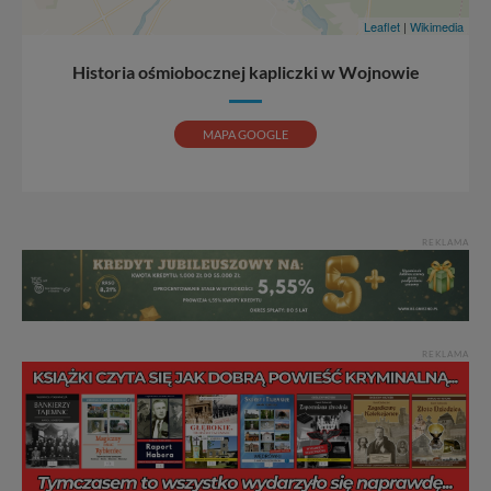
dnia wędruje po Pojezierzu Gnieźnieńskim, by rozwijać
Leaflet
|
Wikimedia
portal, poprzez jego rozbudowę oraz dostarczanie
nowych treści i zdjęć.
Historia ośmiobocznej kapliczki w Wojnowie
Abyśmy nadal mogli to robić, potrzebujemy Twojej
zgody, dzięki której, będziemy mogli elementy serwisu
MAPA GOOGLE
dostosować do Twoich preferencji. Twoje dane (w tym
pliki cookies) będą zapisywane w celu usprawnienia
serwisu (zapamiętywanie pozycji na mapach, ostatnie
wyszukania, ulubione miejsca, logowania, itp).
Bezpieczeństwo Twoich danych jest dla nas
REKLAMA
priorytetowe, bez poinformowania Ciebie nie będziemy
zmieniać zakresu naszych uprawnień. Twoje dane są u
nas bezpieczne, jeśli masz wątpliwości co do naszych
intencji, zawsze możesz wycofać swoją zgodę. Więcej
informacji uzyskach w naszej
Polityce Prywatności
.
REKLAMA
Klikając znak X lub przycisk PRZEJDŹ DO SERWISU
wyrażasz zgodę na przetwarzanie Twoich danych.
Nasz serwis nie wykorzystuje oraz nie udostępnia
Twoich danych innym podmiotom oraz osobom
trzecim. Wyjątkiem jest sytuacja, gdy przekazanie