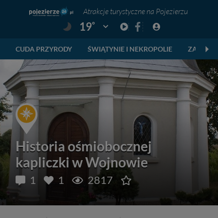
Atrakcje turystyczne na Pojezierzu
°
19
Pogoda: Gniezno
CUDA PRZYRODY
ŚWIĄTYNIE I NEKROPOLIE
ZABYTKI
Historia ośmiobocznej
kapliczki w Wojnowie
1
1
2817