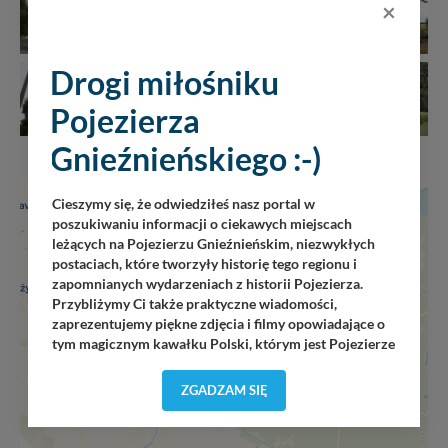
×
Drogi miłośniku
Pojezierza
Gnieźnieńskiego :-)
+
Cieszymy się, że odwiedziłeś nasz portal w
poszukiwaniu informacji o ciekawych miejscach
−
leżących na Pojezierzu Gnieźnieńskim, niezwykłych
postaciach, które tworzyły historię tego regionu i
zapomnianych wydarzeniach z historii Pojezierza.
Przybliżymy Ci także praktyczne wiadomości,
zaprezentujemy piękne zdjęcia i filmy opowiadające o
tym magicznym kawałku Polski, którym jest Pojezierze
Gnieźnieńskie - perła naszego kraju! Staramy się
Pojezierze Gnieźnieńskie odkrywać dla Ciebie na
ZGADZAM SIĘ
nowo. Z tego względu nasz zespół redakcyjny,
składający się z pasjonatów, miłośników, czy wręcz
osób zakochanych w naszej
małej Ojczyźnie
każdego
„
”