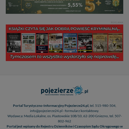
Administratorem Twoich danych jest firma: Media
Lokalne Karol Soberski, z siedzibą w Gnieźnie, na os.
Piastowskim 10B/10. Możesz z nami skontaktować się
REKLAMA
za pośrednictwem tej
strony
.
W każdej chwili możesz: zażądać dostępu do swoich
danych, zażądać ich poprawienia lub usunięcia,
zabronić ich przetwarzania. Pamiętaj jednak, że nie
zawsze jest możliwe techniczne zrealizowanie Twoich
praw w odniesieniu do informacji zawartych w plikach
cookies. Twoja przeglądarka umożliwia Ci skasowanie
tych plików - w pewnych przypadkach nie możemy tego
zrobić za Ciebie.
Dziękujemy.
Pojezierze Gnieźnieńskie - odkrywaj i wypoczywaj...
Pojezierze Gnieźnieńskie - na weekend, wycieczkę,
wakacje...
Portal Turystyczno-Informacyjny Pojezierze24.pl,
tel. 515-980-504,
info@pojezierze24.pl - formularz kontaktowy.
Wydawca: Media Lokalne, os. Piastowskie 10B/10, 62-200 Gniezno, tel. 507-
802-962
Portal jest wpisany do Rejestru Dzienników i Czasopism Sądu Okręgowego w