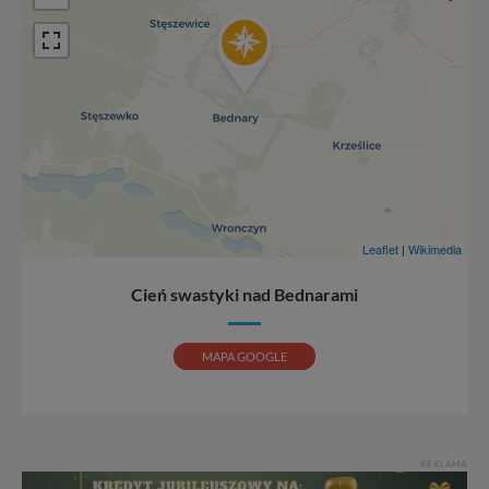
Abyśmy nadal mogli to robić, potrzebujemy Twojej
zgody, dzięki której, będziemy mogli elementy serwisu
dostosować do Twoich preferencji. Twoje dane (w tym
pliki cookies) będą zapisywane w celu usprawnienia
serwisu (zapamiętywanie pozycji na mapach, ostatnie
wyszukania, ulubione miejsca, logowania, itp).
Bezpieczeństwo Twoich danych jest dla nas
priorytetowe, bez poinformowania Ciebie nie będziemy
zmieniać zakresu naszych uprawnień. Twoje dane są u
nas bezpieczne, jeśli masz wątpliwości co do naszych
intencji, zawsze możesz wycofać swoją zgodę. Więcej
informacji uzyskach w naszej
Polityce Prywatności
.
Leaflet
|
Wikimedia
Klikając znak X lub przycisk PRZEJDŹ DO SERWISU
wyrażasz zgodę na przetwarzanie Twoich danych.
Cień swastyki nad Bednarami
Nasz serwis nie wykorzystuje oraz nie udostępnia
Twoich danych innym podmiotom oraz osobom
MAPA GOOGLE
trzecim. Wyjątkiem jest sytuacja, gdy przekazanie
Twoich danych jest elementem usługi (przekazanie
danych z formularza kontaktowego, przekazanie danych
w przypadku rezerwacji usług typu: nocleg, czartery,
itp). Więcej informacji o zasadach i funkcjonalności
REKLAMA
serwisu w
Regulaminie Serwisu
.