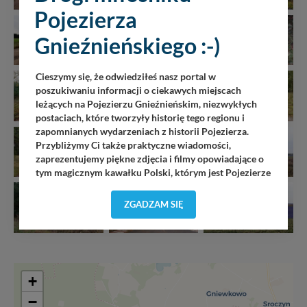
Pojezierza
Gnieźnieńskiego :-)
Cieszymy się, że odwiedziłeś nasz portal w
poszukiwaniu informacji o ciekawych miejscach
leżących na Pojezierzu Gnieźnieńskim, niezwykłych
postaciach, które tworzyły historię tego regionu i
zapomnianych wydarzeniach z historii Pojezierza.
Przybliżymy Ci także praktyczne wiadomości,
zaprezentujemy piękne zdjęcia i filmy opowiadające o
tym magicznym kawałku Polski, którym jest Pojezierze
Gnieźnieńskie - perła naszego kraju! Staramy się
Pojezierze Gnieźnieńskie odkrywać dla Ciebie na
ZGADZAM SIĘ
nowo. Z tego względu nasz zespół redakcyjny,
składający się z pasjonatów, miłośników, czy wręcz
osób zakochanych w naszej
małej Ojczyźnie
każdego
„
”
dnia wędruje po Pojezierzu Gnieźnieńskim, by rozwijać
portal, poprzez jego rozbudowę oraz dostarczanie
+
nowych treści i zdjęć.
−