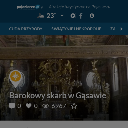
Atrakcje turystyczne na Pojezierzu
°
23
Pogoda: Gniezno
CUDA PRZYRODY
ŚWIĄTYNIE I NEKROPOLIE
ZABYTKI
Barokowy skarb w Gąsawie
0
0
6967