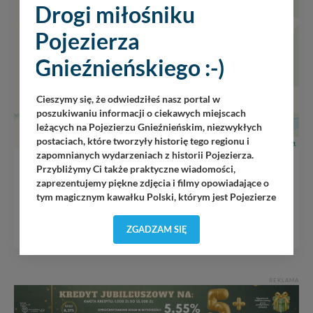
Drogi miłośniku
Pojezierza
Gnieźnieńskiego :-)
Cieszymy się, że odwiedziłeś nasz portal w
poszukiwaniu informacji o ciekawych miejscach
leżących na Pojezierzu Gnieźnieńskim, niezwykłych
postaciach, które tworzyły historię tego regionu i
Leaflet
|
Wikimedia
zapomnianych wydarzeniach z historii Pojezierza.
Przybliżymy Ci także praktyczne wiadomości,
Barokowy skarb w Gąsawie
zaprezentujemy piękne zdjęcia i filmy opowiadające o
tym magicznym kawałku Polski, którym jest Pojezierze
Gnieźnieńskie - perła naszego kraju! Staramy się
MAPA GOOGLE
Pojezierze Gnieźnieńskie odkrywać dla Ciebie na
ZGADZAM SIĘ
nowo. Z tego względu nasz zespół redakcyjny,
składający się z pasjonatów, miłośników, czy wręcz
osób zakochanych w naszej
małej Ojczyźnie
każdego
„
”
dnia wędruje po Pojezierzu Gnieźnieńskim, by rozwijać
REKLAMA
portal, poprzez jego rozbudowę oraz dostarczanie
nowych treści i zdjęć.