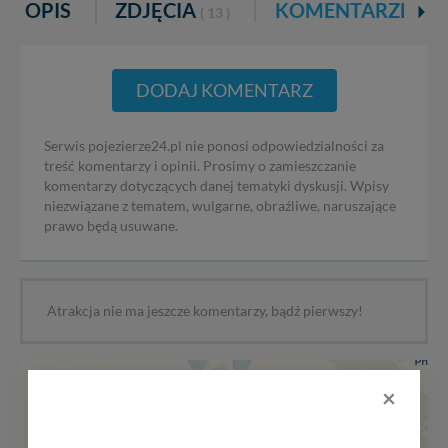
OPIS
ZDJĘCIA
KOMENTARZE
( 13 )
DODAJ KOMENTARZ
Serwis pojezierze24.pl nie ponosi odpowiedzialności za
treść komentarzy i opinii. Prosimy o zamieszczanie
komentarzy dotyczących danej tematyki dyskusji. Wpisy
niezwiązane z tematem, wulgarne, obraźliwe, naruszające
prawo będą usuwane.
Atrakcja nie ma jeszcze komentarzy, bądź pierwszy!
+
×
−