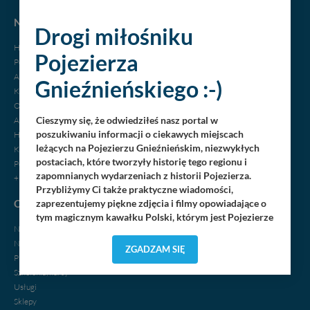
NOCLEGI
Drogi miłośniku
Hotele
Pojezierza
Pensjonaty
Agroturystyka
Gnieźnieńskiego :-)
Kempingi
Ośrodki wypoczynkowe
Cieszymy się, że odwiedziłeś nasz portal w
Apartamenty
poszukiwaniu informacji o ciekawych miejscach
Hostele, motele
leżących na Pojezierzu Gnieźnieńskim, niezwykłych
Kwatery, pokoje
postaciach, które tworzyły historię tego regionu i
Pola biwakowe
zapomnianych wydarzeniach z historii Pojezierza.
+ dodaj swój obiekt
Przybliżymy Ci także praktyczne wiadomości,
OGŁOSZENIA
zaprezentujemy piękne zdjęcia i filmy opowiadające o
tym magicznym kawałku Polski, którym jest Pojezierze
Nieruchomości
Gnieźnieńskie - perła naszego kraju! Staramy się
Noclegi
Pojezierze Gnieźnieńskie odkrywać dla Ciebie na
ZGADZAM SIĘ
Praca
nowo. Z tego względu nasz zespół redakcyjny,
składający się z pasjonatów, miłośników, czy wręcz
Szkolenia, kursy
osób zakochanych w naszej
małej Ojczyźnie
każdego
„
”
Usługi
dnia wędruje po Pojezierzu Gnieźnieńskim, by rozwijać
Sklepy