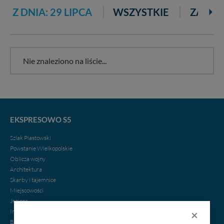
Z DNIA: 29 LIPCA
WSZYSTKIE
ZA 3 D
Nie znaleziono na liście...
EKSPRESOWO S5
Szlak Piastowski
Powstanie Wielkopolskie
Oblicza wojny
Architektura
Skarby i tajemnice
Miejscowości
Jeziora
×
Imprezy
Biznes