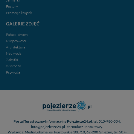
Jarmarki
w przypadku rezerwacji usług typu: nocleg, czartery,
Festyny
itp). Więcej informacji o zasadach i funkcjonalności
Promocje ksiązek
serwisu w
Regulaminie Serwisu
.
GALERIE ZDJĘĆ
Administratorem Twoich danych jest firma: Media
Lokalne Karol Soberski, z siedzibą w Gnieźnie, na os.
Pałace i dwory
Piastowskim 10B/10. Możesz z nami skontaktować się
Miejscowości
za pośrednictwem tej
strony
.
Architektura
Nad wodą
W każdej chwili możesz: zażądać dostępu do swoich
Zabytki
danych, zażądać ich poprawienia lub usunięcia,
W drodze
zabronić ich przetwarzania. Pamiętaj jednak, że nie
zawsze jest możliwe techniczne zrealizowanie Twoich
Przyroda
praw w odniesieniu do informacji zawartych w plikach
cookies. Twoja przeglądarka umożliwia Ci skasowanie
tych plików - w pewnych przypadkach nie możemy tego
zrobić za Ciebie.
Dziękujemy.
Pojezierze Gnieźnieńskie - odkrywaj i wypoczywaj...
Pojezierze Gnieźnieńskie - na weekend, wycieczkę,
Portal Turystyczno-Informacyjny Pojezierze24.pl,
tel. 515-980-504,
wakacje...
info@pojezierze24.pl - formularz kontaktowy.
Wydawca: Media Lokalne, os. Piastowskie 10B/10, 62-200 Gniezno, tel. 507-