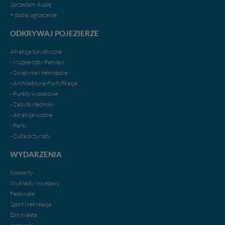
portal, poprzez jego rozbudowę oraz dostarczanie
Sprzedam, kupię
nowych treści i zdjęć.
+ dodaj ogłoszenie
Abyśmy nadal mogli to robić, potrzebujemy Twojej
ODKRYWAJ POJEZIERZE
zgody, dzięki której, będziemy mogli elementy serwisu
dostosować do Twoich preferencji. Twoje dane (w tym
Atrakcje turystyczne
pliki cookies) będą zapisywane w celu usprawnienia
- Muzea-Izby Pamięci
serwisu (zapamiętywanie pozycji na mapach, ostatnie
- Świątynie i nekropolie
wyszukania, ulubione miejsca, logowania, itp).
- Architektura-Fortyfikacje
Bezpieczeństwo Twoich danych jest dla nas
- Punkty widokowe
priorytetowe, bez poinformowania Ciebie nie będziemy
- Zabytki techniki
zmieniać zakresu naszych uprawnień. Twoje dane są u
- Atrakcje wodne
nas bezpieczne, jeśli masz wątpliwości co do naszych
- Parki
intencji, zawsze możesz wycofać swoją zgodę. Więcej
- Cuda przyrody
informacji uzyskach w naszej
Polityce Prywatności
.
Klikając znak X lub przycisk PRZEJDŹ DO SERWISU
WYDARZENIA
wyrażasz zgodę na przetwarzanie Twoich danych.
Koncerty
Nasz serwis nie wykorzystuje oraz nie udostępnia
Wykłady i wystawy
Twoich danych innym podmiotom oraz osobom
Festiwale
trzecim. Wyjątkiem jest sytuacja, gdy przekazanie
Sport i rekreacja
Twoich danych jest elementem usługi (przekazanie
Dni miasta
danych z formularza kontaktowego, przekazanie danych