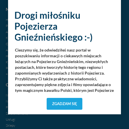
NOCLEGI
Drogi miłośniku
Hotele
Pojezierza
Pensjonaty
Agroturystyka
Gnieźnieńskiego :-)
Kempingi
Ośrodki wypoczynkowe
Cieszymy się, że odwiedziłeś nasz portal w
Apartamenty
poszukiwaniu informacji o ciekawych miejscach
Hostele, motele
leżących na Pojezierzu Gnieźnieńskim, niezwykłych
Kwatery, pokoje
postaciach, które tworzyły historię tego regionu i
Pola biwakowe
zapomnianych wydarzeniach z historii Pojezierza.
+ dodaj swój obiekt
Przybliżymy Ci także praktyczne wiadomości,
OGŁOSZENIA
zaprezentujemy piękne zdjęcia i filmy opowiadające o
tym magicznym kawałku Polski, którym jest Pojezierze
Nieruchomości
Gnieźnieńskie - perła naszego kraju! Staramy się
Noclegi
Pojezierze Gnieźnieńskie odkrywać dla Ciebie na
ZGADZAM SIĘ
Praca
nowo. Z tego względu nasz zespół redakcyjny,
składający się z pasjonatów, miłośników, czy wręcz
Szkolenia, kursy
osób zakochanych w naszej
małej Ojczyźnie
każdego
„
”
Usługi
dnia wędruje po Pojezierzu Gnieźnieńskim, by rozwijać
Sklepy