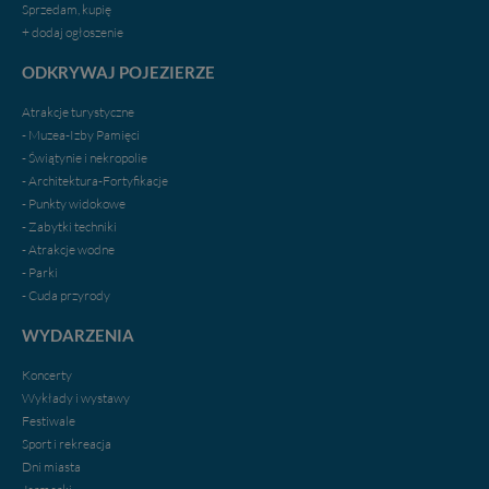
portal, poprzez jego rozbudowę oraz dostarczanie
Sprzedam, kupię
nowych treści i zdjęć.
+ dodaj ogłoszenie
Abyśmy nadal mogli to robić, potrzebujemy Twojej
ODKRYWAJ POJEZIERZE
zgody, dzięki której, będziemy mogli elementy serwisu
dostosować do Twoich preferencji. Twoje dane (w tym
Atrakcje turystyczne
pliki cookies) będą zapisywane w celu usprawnienia
- Muzea-Izby Pamięci
serwisu (zapamiętywanie pozycji na mapach, ostatnie
- Świątynie i nekropolie
wyszukania, ulubione miejsca, logowania, itp).
- Architektura-Fortyfikacje
Bezpieczeństwo Twoich danych jest dla nas
- Punkty widokowe
priorytetowe, bez poinformowania Ciebie nie będziemy
- Zabytki techniki
zmieniać zakresu naszych uprawnień. Twoje dane są u
- Atrakcje wodne
nas bezpieczne, jeśli masz wątpliwości co do naszych
- Parki
intencji, zawsze możesz wycofać swoją zgodę. Więcej
- Cuda przyrody
informacji uzyskach w naszej
Polityce Prywatności
.
Klikając znak X lub przycisk PRZEJDŹ DO SERWISU
WYDARZENIA
wyrażasz zgodę na przetwarzanie Twoich danych.
Koncerty
Nasz serwis nie wykorzystuje oraz nie udostępnia
Wykłady i wystawy
Twoich danych innym podmiotom oraz osobom
Festiwale
trzecim. Wyjątkiem jest sytuacja, gdy przekazanie
Sport i rekreacja
Twoich danych jest elementem usługi (przekazanie
Dni miasta
danych z formularza kontaktowego, przekazanie danych