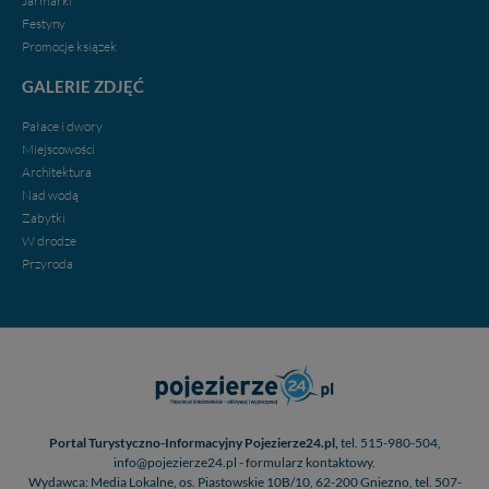
Jarmarki
w przypadku rezerwacji usług typu: nocleg, czartery,
Festyny
itp). Więcej informacji o zasadach i funkcjonalności
Promocje ksiązek
serwisu w
Regulaminie Serwisu
.
GALERIE ZDJĘĆ
Administratorem Twoich danych jest firma: Media
Lokalne Karol Soberski, z siedzibą w Gnieźnie, na os.
Pałace i dwory
Piastowskim 10B/10. Możesz z nami skontaktować się
Miejscowości
za pośrednictwem tej
strony
.
Architektura
Nad wodą
W każdej chwili możesz: zażądać dostępu do swoich
Zabytki
danych, zażądać ich poprawienia lub usunięcia,
W drodze
zabronić ich przetwarzania. Pamiętaj jednak, że nie
zawsze jest możliwe techniczne zrealizowanie Twoich
Przyroda
praw w odniesieniu do informacji zawartych w plikach
cookies. Twoja przeglądarka umożliwia Ci skasowanie
tych plików - w pewnych przypadkach nie możemy tego
zrobić za Ciebie.
Dziękujemy.
Pojezierze Gnieźnieńskie - odkrywaj i wypoczywaj...
Pojezierze Gnieźnieńskie - na weekend, wycieczkę,
Portal Turystyczno-Informacyjny Pojezierze24.pl,
tel. 515-980-504,
wakacje...
info@pojezierze24.pl - formularz kontaktowy.
Wydawca: Media Lokalne, os. Piastowskie 10B/10, 62-200 Gniezno, tel. 507-