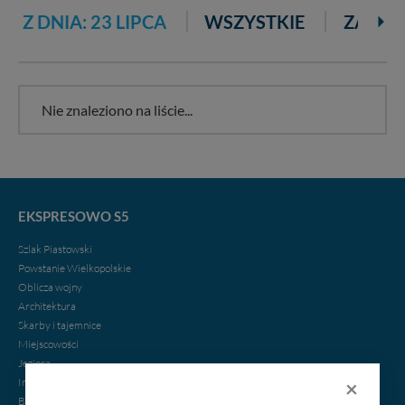
Z DNIA: 23 LIPCA
WSZYSTKIE
ZA 3 D
Nie znaleziono na liście...
EKSPRESOWO S5
Szlak Piastowski
Powstanie Wielkopolskie
Oblicza wojny
Architektura
Skarby i tajemnice
Miejscowości
Jeziora
×
Imprezy
Biznes