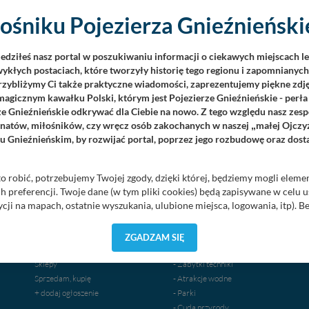
ośniku Pojezierza Gnieźnieńskie
ZYSTKIE
ZA 3 DNI
ZA 7 DNI
iedziłeś nasz portal w poszukiwaniu informacji o ciekawych miejscach l
ykłych postaciach, które tworzyły historię tego regionu i zapomnianyc
Przybliżymy Ci także praktyczne wiadomości, zaprezentujemy piękne zdjęc
agicznym kawałku Polski, którym jest Pojezierze Gnieźnieńskie - perła
ze Gnieźnieńskie odkrywać dla Ciebie na nowo. Z tego względu nasz zesp
jonatów, miłośników, czy wręcz osób zakochanych w naszej
małej Ojczy
„
u Gnieźnieńskim, by rozwijać portal, poprzez jego rozbudowę oraz dos
OGŁOSZENIA
ODKRYWAJ POJEZIERZE
o robić, potrzebujemy Twojej zgody, dzięki której, będziemy mogli eleme
 preferencji. Twoje dane (w tym pliki cookies) będą zapisywane w celu 
Nieruchomości
Atrakcje turystyczne
cji na mapach, ostatnie wyszukania, ulubione miejsca, logowania, itp). 
Noclegi
- Muzea-Izby Pamięci
priorytetowe, bez poinformowania Ciebie nie będziemy zmieniać zakresu 
Praca
- Świątynie i nekropolie
ezpieczne, jeśli masz wątpliwości co do naszych intencji, zawsze możesz
Szkolenia, kursy
- Architektura-Fortyfikacje
ZGADZAM SIĘ
yskach w naszej
Polityce Prywatności
. Klikając znak X lub przycisk P
Usługi
- Punkty widokowe
zetwarzanie Twoich danych.
Sklepy
- Zabytki techniki
Sprzedam, kupię
- Atrakcje wodne
orzystuje oraz nie udostępnia Twoich danych innym podmiotom oraz oso
+ dodaj ogłoszenie
- Parki
cja, gdy przekazanie Twoich danych jest elementem usługi (przekazanie d
- Cuda przyrody