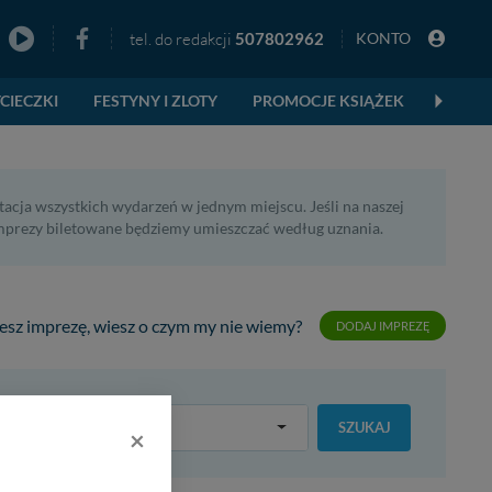
tel. do redakcji
507802962
KONTO
zno
CIECZKI
FESTYNY I ZLOTY
PROMOCJE KSIĄŻEK
acja wszystkich wydarzeń w jednym miejscu. Jeśli na naszej
imprezy biletowane będziemy umieszczać według uznania.
esz imprezę, wiesz o czym my nie wiemy?
DODAJ IMPREZĘ
po kategorii
SZUKAJ
×