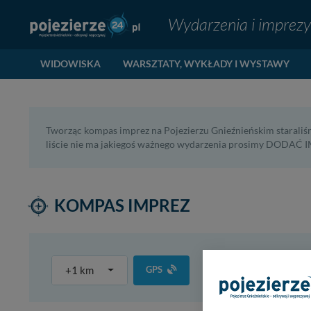
Wydarzenia i imprezy
WIDOWISKA
WARSZTATY, WYKŁADY I WYSTAWY
Tworząc kompas imprez na Pojezierzu Gnieźnieńskim staraliśm
liście nie ma jakiegoś ważnego wydarzenia prosimy DODAĆ IM
KOMPAS IMPREZ
+1 km
GPS