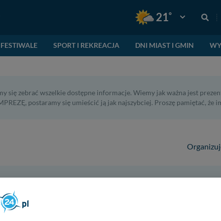
°
21
Pogoda: Gnie
FESTIWALE
SPORT I REKREACJA
DNI MIAST I GMIN
WY
y się zebrać wszelkie dostępne informacje. Wiemy jak ważna jest prezent
PREZĘ, postaramy się umieścić ją jak najszybciej. Proszę pamiętać, że 
Organizuj
w miejscowości