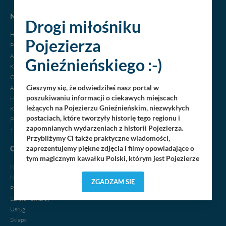
NOCLEGI
Drogi miłośniku
Hotele
Pojezierza
Pensjonaty
Agroturystyka
Gnieźnieńskiego :-)
Kempingi
Ośrodki wypoczynkowe
Cieszymy się, że odwiedziłeś nasz portal w
Apartamenty
poszukiwaniu informacji o ciekawych miejscach
Hostele, motele
leżących na Pojezierzu Gnieźnieńskim, niezwykłych
Kwatery, pokoje
postaciach, które tworzyły historię tego regionu i
Pola biwakowe
zapomnianych wydarzeniach z historii Pojezierza.
+ dodaj swój obiekt
Przybliżymy Ci także praktyczne wiadomości,
OGŁOSZENIA
zaprezentujemy piękne zdjęcia i filmy opowiadające o
tym magicznym kawałku Polski, którym jest Pojezierze
Nieruchomości
Gnieźnieńskie - perła naszego kraju! Staramy się
Noclegi
Pojezierze Gnieźnieńskie odkrywać dla Ciebie na
ZGADZAM SIĘ
Praca
nowo. Z tego względu nasz zespół redakcyjny,
składający się z pasjonatów, miłośników, czy wręcz
Szkolenia, kursy
osób zakochanych w naszej
małej Ojczyźnie
każdego
„
”
Usługi
dnia wędruje po Pojezierzu Gnieźnieńskim, by rozwijać
Sklepy