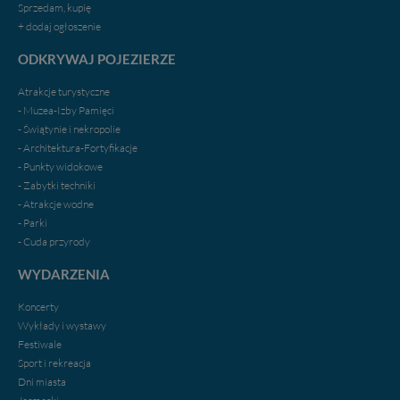
portal, poprzez jego rozbudowę oraz dostarczanie
Sprzedam, kupię
nowych treści i zdjęć.
+ dodaj ogłoszenie
Abyśmy nadal mogli to robić, potrzebujemy Twojej
ODKRYWAJ POJEZIERZE
zgody, dzięki której, będziemy mogli elementy serwisu
dostosować do Twoich preferencji. Twoje dane (w tym
Atrakcje turystyczne
pliki cookies) będą zapisywane w celu usprawnienia
- Muzea-Izby Pamięci
serwisu (zapamiętywanie pozycji na mapach, ostatnie
- Świątynie i nekropolie
wyszukania, ulubione miejsca, logowania, itp).
- Architektura-Fortyfikacje
Bezpieczeństwo Twoich danych jest dla nas
- Punkty widokowe
priorytetowe, bez poinformowania Ciebie nie będziemy
- Zabytki techniki
zmieniać zakresu naszych uprawnień. Twoje dane są u
- Atrakcje wodne
nas bezpieczne, jeśli masz wątpliwości co do naszych
- Parki
intencji, zawsze możesz wycofać swoją zgodę. Więcej
- Cuda przyrody
informacji uzyskach w naszej
Polityce Prywatności
.
Klikając znak X lub przycisk PRZEJDŹ DO SERWISU
WYDARZENIA
wyrażasz zgodę na przetwarzanie Twoich danych.
Koncerty
Nasz serwis nie wykorzystuje oraz nie udostępnia
Wykłady i wystawy
Twoich danych innym podmiotom oraz osobom
Festiwale
trzecim. Wyjątkiem jest sytuacja, gdy przekazanie
Sport i rekreacja
Twoich danych jest elementem usługi (przekazanie
Dni miasta
danych z formularza kontaktowego, przekazanie danych