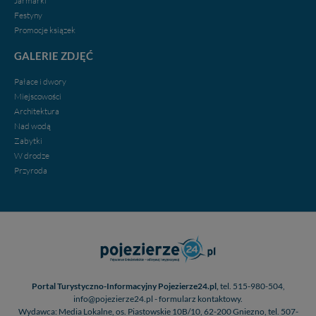
Jarmarki
w przypadku rezerwacji usług typu: nocleg, czartery,
Festyny
itp). Więcej informacji o zasadach i funkcjonalności
Promocje ksiązek
serwisu w
Regulaminie Serwisu
.
GALERIE ZDJĘĆ
Administratorem Twoich danych jest firma: Media
Lokalne Karol Soberski, z siedzibą w Gnieźnie, na os.
Pałace i dwory
Piastowskim 10B/10. Możesz z nami skontaktować się
Miejscowości
za pośrednictwem tej
strony
.
Architektura
Nad wodą
W każdej chwili możesz: zażądać dostępu do swoich
Zabytki
danych, zażądać ich poprawienia lub usunięcia,
W drodze
zabronić ich przetwarzania. Pamiętaj jednak, że nie
zawsze jest możliwe techniczne zrealizowanie Twoich
Przyroda
praw w odniesieniu do informacji zawartych w plikach
cookies. Twoja przeglądarka umożliwia Ci skasowanie
tych plików - w pewnych przypadkach nie możemy tego
zrobić za Ciebie.
Dziękujemy.
Pojezierze Gnieźnieńskie - odkrywaj i wypoczywaj...
Pojezierze Gnieźnieńskie - na weekend, wycieczkę,
Portal Turystyczno-Informacyjny Pojezierze24.pl,
tel. 515-980-504,
wakacje...
info@pojezierze24.pl - formularz kontaktowy.
Wydawca: Media Lokalne, os. Piastowskie 10B/10, 62-200 Gniezno, tel. 507-