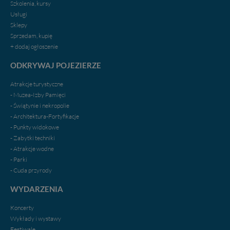
Szkolenia, kursy
Usługi
Sklepy
Sprzedam, kupię
+ dodaj ogłoszenie
ODKRYWAJ POJEZIERZE
Atrakcje turystyczne
- Muzea-Izby Pamięci
- Świątynie i nekropolie
- Architektura-Fortyfikacje
- Punkty widokowe
- Zabytki techniki
- Atrakcje wodne
- Parki
- Cuda przyrody
WYDARZENIA
Koncerty
Wykłady i wystawy
Festiwale