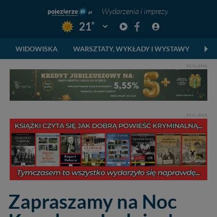
Wydarzenia i imprezy
°
21
Pogoda: Gniezno
WIDOWISKA
WARSZTATY, WYKŁADY I WYSTAWY
FE
REKLAMA
REKLAMA
Zapraszamy na Noc