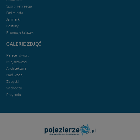
Sport i rekreacja
Dni miasta
Jarmarki
Festyny
Promocje ksiązek
GALERIE ZDJĘĆ
Pałace i dwory
Miejscowości
Architektura
Nad wodą
Zabytki
W drodze
Przyroda