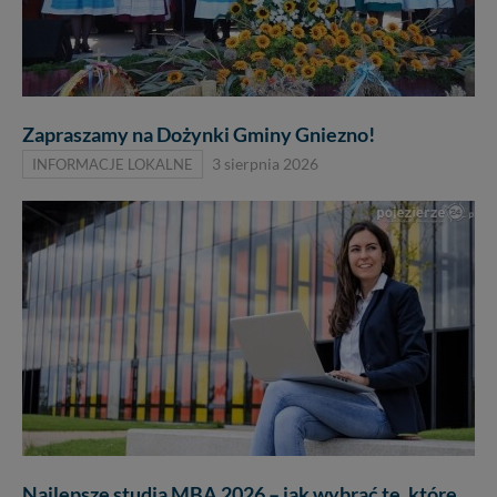
priorytetowe, bez poinformowania Ciebie nie będziemy
zmieniać zakresu naszych uprawnień. Twoje dane są u
nas bezpieczne, jeśli masz wątpliwości co do naszych
intencji, zawsze możesz wycofać swoją zgodę. Więcej
informacji uzyskach w naszej
Polityce Prywatności
.
Klikając znak X lub przycisk PRZEJDŹ DO SERWISU
Zapraszamy na Dożynki Gminy Gniezno!
wyrażasz zgodę na przetwarzanie Twoich danych.
INFORMACJE LOKALNE
3 sierpnia 2026
Nasz serwis nie wykorzystuje oraz nie udostępnia
Twoich danych innym podmiotom oraz osobom
trzecim. Wyjątkiem jest sytuacja, gdy przekazanie
Twoich danych jest elementem usługi (przekazanie
danych z formularza kontaktowego, przekazanie danych
w przypadku rezerwacji usług typu: nocleg, czartery,
itp). Więcej informacji o zasadach i funkcjonalności
serwisu w
Regulaminie Serwisu
.
Administratorem Twoich danych jest firma: Media
Lokalne Karol Soberski, z siedzibą w Gnieźnie, na os.
Piastowskim 10B/10. Możesz z nami skontaktować się
za pośrednictwem tej
strony
.
W każdej chwili możesz: zażądać dostępu do swoich
Najlepsze studia MBA 2026 – jak wybrać te, które