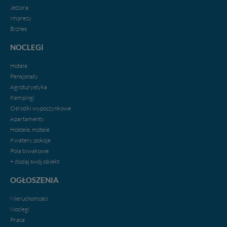
Jeziora
Imprezy
Biznes
NOCLEGI
Hotele
Pensjonaty
Agroturystyka
Kempingi
Ośrodki wypoczynkowe
Apartamenty
Hostele, motele
Kwatery, pokoje
Pola biwakowe
+ dodaj swój obiekt
OGŁOSZENIA
Nieruchomości
Noclegi
Praca