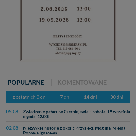
POPULARNE
KOMENTOWANE
z ostatnich 3 dni
7 dni
14 dni
30 dni
05.08
Zwiedzanie pałacu w Czerniejewie – sobota, 19 września
o godz. 12.00!
02.08
Niezwykłe historie z okolic Przysieki, Mogilna, Mielna i
Popowa Ignacewa