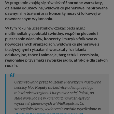
W programie znajdą się również
różnorodne warsztaty
,
działania edukacyjne
,
widowisko plenerowe inspirowane
dawnymi rytuałami
oraz
koncerty muzyki folkowej w
nowoczesnym wykonaniu
.
W tym roku na uczestników czekać będą m.in.:
multimedialny spektakl świetlny, wspólne plecenie i
puszczanie wianków, koncerty i muzyka folkowa w
nowoczesnych aranżacjach, widowisko plenerowe z
tradycyjnymi rytuałami, warsztaty i działania
edukacyjne, tańce i animacje, targ sztuki i rzemiosła,
regionalne przysmaki i swojskie jadło, atrakcje dla całych
rodzin.
Organizowana przez Muzeum Pierwszych Piastów na
Lednicy
Noc Kupały na Lednicy
od lat przyciąga
mieszkańców regionu i turystów z całej Polski, na
stałe wpisując się w kalendarz najważniejszych
wydarzeń plenerowych w Wielkopolsce. Co
szczególnie cieszy, wydarzenie
zostało wyróżnione w
III edycji Konkursu na Najlepszy Produkt