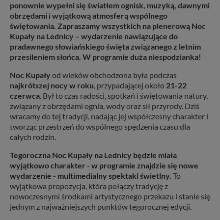
ponownie wypełni się światłem ognisk, muzyką, dawnymi
obrzędami i wyjątkową atmosferą wspólnego
świętowania. Zapraszamy wszystkich na plenerową Noc
Kupały na Lednicy – wydarzenie nawiązujące do
pradawnego słowiańskiego święta związanego z letnim
przesileniem słońca. W programie duża niespodzianka!
Noc Kupały
od wieków obchodzona była podczas
najkrótszej nocy w roku
, przypadającej około
21-22
czerwca
. Był to czas radości, spotkań i świętowania natury,
związany z obrzędami ognia, wody oraz sił przyrody. Dziś
wracamy do tej tradycji, nadając jej współczesny charakter i
tworząc przestrzeń do wspólnego spędzenia czasu dla
całych rodzin.
Tegoroczna Noc Kupały na Lednicy będzie miała
wyjątkowo charakter - w programie znajdzie się nowe
wydarzenie - multimedialny spektakl świetlny.
To
wyjątkowa propozycja, która połączy tradycję z
nowoczesnymi środkami artystycznego przekazu i stanie się
jednym z najważniejszych punktów tegorocznej edycji.