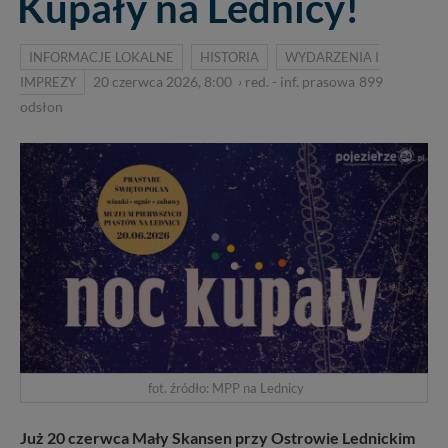
Kupały na Lednicy!
INFORMACJE LOKALNE
HISTORIA
WYDARZENIA I
IMPREZY
20 czerwca 2026, 8:00
›
red. - inf. prasowa
899
odsłon
fot. źródło: MPP na Lednicy
Już 20 czerwca Mały Skansen przy Ostrowie Lednickim