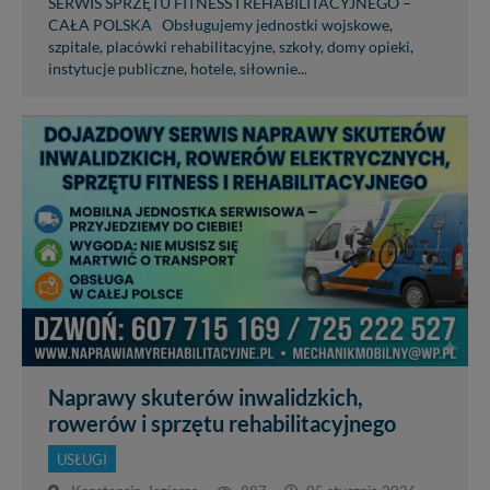
SERWIS SPRZĘTU FITNESS I REHABILITACYJNEGO –
W każdej chwili możesz: zażądać dostępu do swoich
CAŁA POLSKA Obsługujemy jednostki wojskowe,
danych, zażądać ich poprawienia lub usunięcia,
szpitale, placówki rehabilitacyjne, szkoły, domy opieki,
zabronić ich przetwarzania. Pamiętaj jednak, że nie
instytucje publiczne, hotele, siłownie...
zawsze jest możliwe techniczne zrealizowanie Twoich
praw w odniesieniu do informacji zawartych w plikach
cookies. Twoja przeglądarka umożliwia Ci skasowanie
tych plików - w pewnych przypadkach nie możemy tego
zrobić za Ciebie.
Dziękujemy.
Pojezierze Gnieźnieńskie - odkrywaj i wypoczywaj...
Pojezierze Gnieźnieńskie - na weekend, wycieczkę,
wakacje...
Naprawy skuterów inwalidzkich,
rowerów i sprzętu rehabilitacyjnego
USŁUGI