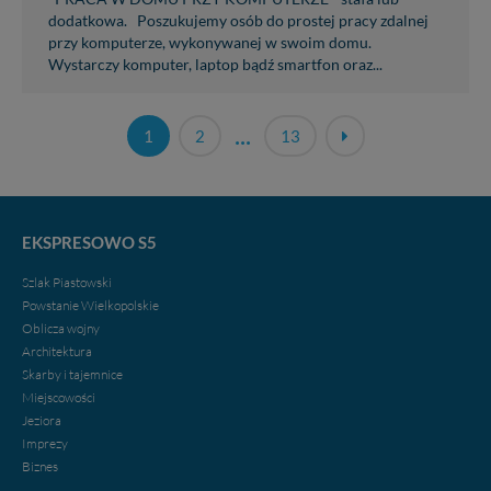
dodatkowa. Poszukujemy osób do prostej pracy zdalnej
przy komputerze, wykonywanej w swoim domu.
Wystarczy komputer, laptop bądź smartfon oraz...
...
1
2
13
EKSPRESOWO S5
Szlak Piastowski
Powstanie Wielkopolskie
Oblicza wojny
Architektura
Skarby i tajemnice
Miejscowości
Jeziora
Imprezy
Biznes