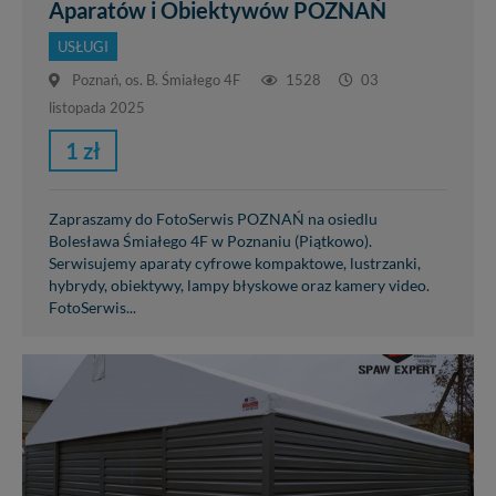
Aparatów i Obiektywów POZNAŃ
USŁUGI
Poznań, os. B. Śmiałego 4F
1528
03
listopada 2025
1 zł
Zapraszamy do FotoSerwis POZNAŃ na osiedlu
Bolesława Śmiałego 4F w Poznaniu (Piątkowo).
Serwisujemy aparaty cyfrowe kompaktowe, lustrzanki,
hybrydy, obiektywy, lampy błyskowe oraz kamery video.
FotoSerwis...